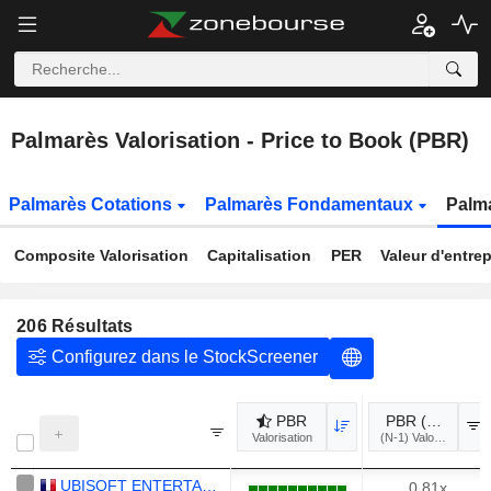
Palmarès Valorisation - Price to Book (PBR)
Palmarès Cotations
Palmarès Fondamentaux
Palma
Composite Valorisation
Capitalisation
PER
Valeur d'entrep
206
Résultats
Configurez dans le StockScreener
PBR
PBR (N-1)
Valorisation
(N
UBISOFT ENTERTAINMENT
0.81x