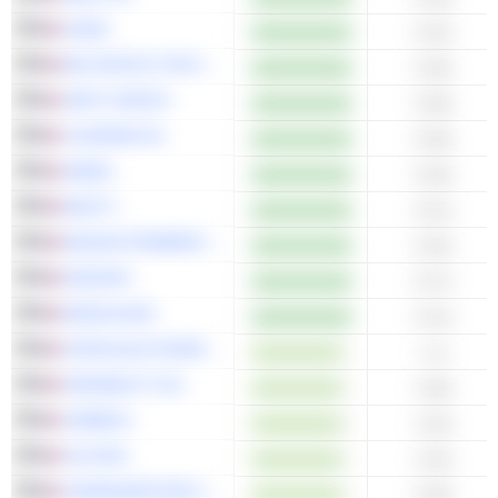
ICADE
0.43x
MGI DIGITAL TECHNOLOGY
0.39x
UNIFY GROUP
0.38x
CLARIANE SE
0.38x
AKWEL
0.36x
NEXITY
0.31x
MAISON POMMERY & ASSOCIÉS
0.29x
EUROAPI
0.27x
WORLDLINE
0.14x
FORVIA (EX-FAURECIA)
1.1x
OPMOBILITY SE
1.08x
CARBIOS
1.03x
ALSTOM
1.02x
COMPAGNIE DES ALPES
0.99x