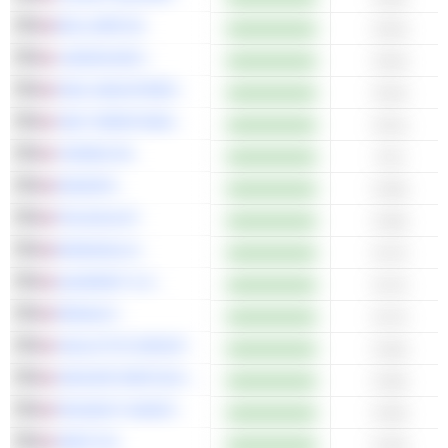
BOLLORÉ SE
0.54x
LANSON-BCC
0.54x
EXEL INDUSTRIES
0.52x
CBO TERRITORIA
0.51x
VIVENDI SE
0.5x
EKINOPS
0.48x
POUJOULAT
0.48x
BONDUELLE
0.47x
QUADIENT S.A.
0.47x
RENAULT
0.47x
HAULOTTE GROUP
0.46x
GROUPE PARTOUCHE
0.46x
PEUGEOT INVEST
0.45x
SMCP SA
0.43x