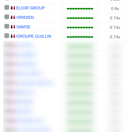
ELIOR GROUP
0.8x
VIRIDIEN
0.74x
SAMSE
0.74x
GROUPE GUILLIN
0.74x
COVIVIO
0.73x
GUERBET
0.68x
CEGEDIM
0.66x
FNAC DARTY
0.64x
JACQUET METALS
0.64x
ABEO SA
0.62x
ARKEMA
0.58x
GECINA
0.57x
EURAZEO SE
0.55x
FLEURY MICHON
0.55x