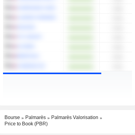
COMPAGNIE CHARGEURS INVEST
0.98x
LAURENT-PERRIER
0.93x
HEXAOM
0.93x
TFF GROUP
0.93x
ALTAMIR
0.93x
BÉNÉTEAU
0.92x
SYNERGIE SE
0.91x
Bourse
Palmarès
Palmarès Valorisation
Price to Book (PBR)