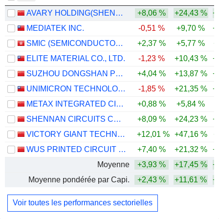
AVARY HOLDING(SHENZHEN)CO., LIMITED
+8,06 %
+24,43 %
+
MEDIATEK INC.
-0,51 %
+9,70 %
+
SMIC (SEMICONDUCTOR MANUFACTURING INTERNATIONAL COMPANY)
+2,37 %
+5,77 %
+
ELITE MATERIAL CO., LTD.
-1,23 %
+10,43 %
+
SUZHOU DONGSHAN PRECISION MANUFACTURING CO., LTD.
+4,04 %
+13,87 %
+
UNIMICRON TECHNOLOGY CORP.
-1,85 %
+21,35 %
+
METAX INTEGRATED CIRCUITS (SHANGHAI) CO., LTD.
+0,88 %
+5,84 %
SHENNAN CIRCUITS CO., LTD.
+8,09 %
+24,23 %
+
VICTORY GIANT TECHNOLOGY (HUIZHOU) CO.,LTD
+12,01 %
+47,16 %
+
WUS PRINTED CIRCUIT (KUNSHAN) CO., LTD.
+7,40 %
+21,32 %
+
Moyenne
+3,93 %
+17,45 %
+
Moyenne pondérée par Capi.
+2,43 %
+11,61 %
+
Voir toutes les performances sectorielles