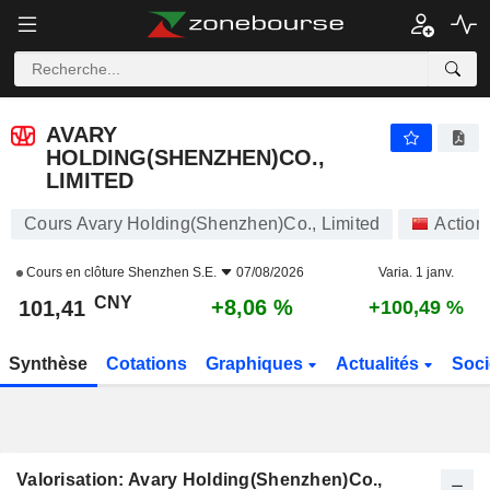
AVARY HOLDING(SHENZHEN)CO., LIMITED
101,41
¥
+8,06 %
AVARY
HOLDING(SHENZHEN)CO.,
LIMITED
Cours Avary Holding(Shenzhen)Co., Limited
Action
Cours en clôture
Shenzhen S.E.
07/08/2026
Varia. 1 janv.
CNY
+8,06 %
101,41
+100,49 %
Synthèse
Cotations
Graphiques
Actualités
Soci
Valorisation: Avary Holding(Shenzhen)Co.,