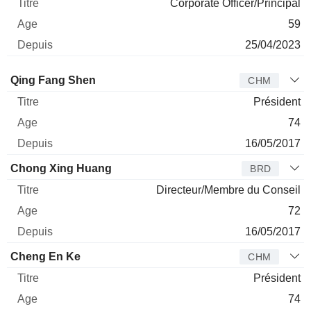
Corporate Officer/Principal
59
25/04/2023
Administrateur
Titre
Age
Depuis
Qing Fang Shen
CHM
Président
74
16/05/2017
Chong Xing Huang
BRD
Directeur/Membre du Conseil
72
16/05/2017
Cheng En Ke
CHM
Président
74