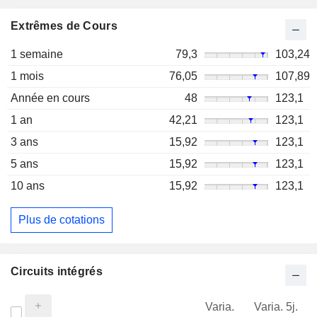
Extrêmes de Cours
1 semaine
79,3
103,24
1 mois
76,05
107,89
Année en cours
48
123,1
1 an
42,21
123,1
3 ans
15,92
123,1
5 ans
15,92
123,1
10 ans
15,92
123,1
Plus de cotations
Circuits intégrés
Varia.
Varia. 5j.