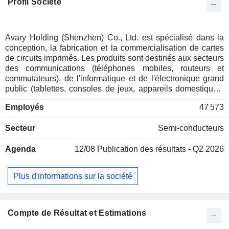
Profil Société
Avary Holding (Shenzhen) Co., Ltd. est spécialisé dans la
conception, la fabrication et la commercialisation de cartes
de circuits imprimés. Les produits sont destinés aux secteurs
des communications (téléphones mobiles, routeurs et
commutateurs), de l'informatique et de l'électronique grand
public (tablettes, consoles de jeux, appareils domestiques,
etc.), de l'électronique automobile (systèmes d'éclairage,
Employés
47 573
systèmes de navigation, systèmes de divertissement audio
et vidéo embarqués, etc.) et du contrôle industriel
Secteur
Semi-conducteurs
(notamment tableaux de bord industriels).
Agenda
12/08
Publication des résultats - Q2 2026
Plus d'informations sur la société
Compte de Résultat et Estimations