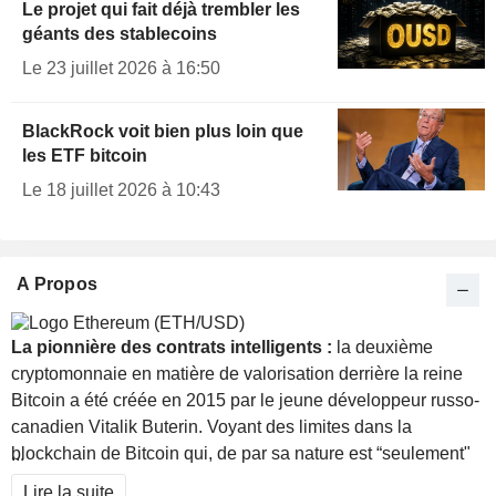
Le projet qui fait déjà trembler les
géants des stablecoins
Le 23 juillet 2026 à 16:50
BlackRock voit bien plus loin que
les ETF bitcoin
Le 18 juillet 2026 à 10:43
A Propos
La pionnière des contrats intelligents :
la deuxième
cryptomonnaie en matière de valorisation derrière la reine
Bitcoin a été créée en 2015 par le jeune développeur russo-
canadien Vitalik Buterin. Voyant des limites dans
la
blockchain de Bitcoin qui, de par sa nature est “seulement"
...
vouée à réaliser des applications de paiements pair-à-pair,
Lire la suite