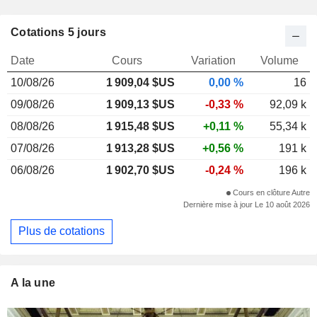
Cotations 5 jours
Date
Cours
Variation
Volume
10/08/26
1 909,04
$US
0,00 %
16
09/08/26
1 909,13 $US
-0,33 %
92,09 k
08/08/26
1 915,48 $US
+0,11 %
55,34 k
07/08/26
1 913,28 $US
+0,56 %
191 k
06/08/26
1 902,70 $US
-0,24 %
196 k
Cours en clôture Autre
Dernière mise à jour Le 10 août 2026
Plus de cotations
A la une