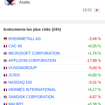
Axalta
10:52
Instruments les plus cités (24h)
RHEINMETALL AG
-3,46 %
CAC 40
+0,35 %
MICROSOFT CORPORATION
+1,76 %
APPLOVIN CORPORATION
-17,99 %
VUSIONGROUP
-5,04 %
2CRSI
+0,80 %
NASDAQ 100
-0,31 %
HERMÈS INTERNATIONAL
+5,17 %
SANDISK CORPORATION
-4,87 %
MAUREL
+0,38 %