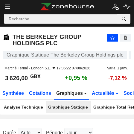
THE BERKELEY GROUP HOLDINGS PLC
3 626,00
p
+0,95 %
THE BERKELEY GROUP
HOLDINGS PLC
Graphique Statique The Berkeley Group Holdings plc
Marché Fermé -
London S.E.
17:35:22 07/08/2026
Varia. 1 janv.
GBX
+0,95 %
3 626,00
-7,12 %
Synthèse
Cotations
Graphiques
Actualités
Soci
Analyse Technique
Graphique Statique
Graphique Total Re
Durée
Période