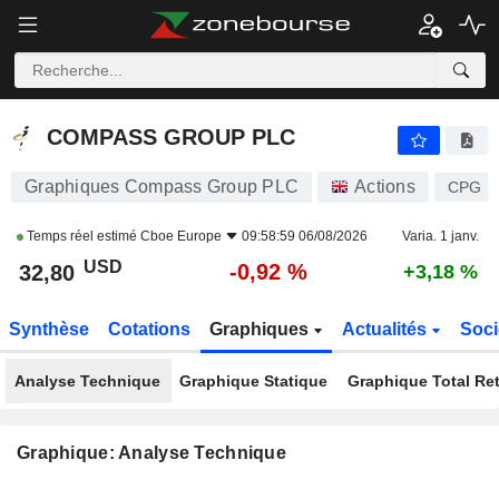
COMPASS GROUP PLC
32,80
$
-0,92 %
COMPASS GROUP PLC
Graphiques Compass Group PLC
Actions
CPG
Temps réel estimé
Cboe Europe
09:58:59 06/08/2026
Varia. 1 janv.
USD
-0,92 %
32,80
+3,18 %
Synthèse
Cotations
Graphiques
Actualités
Soci
Analyse Technique
Graphique Statique
Graphique Total Re
Graphique: Analyse Technique