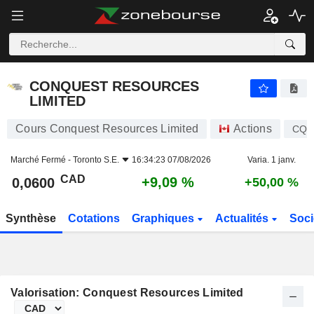
CONQUEST RESOURCES LIMITED
0,0600
$
+9,09 %
CONQUEST RESOURCES
LIMITED
Cours Conquest Resources Limited
Actions
CQ
Marché Fermé -
Toronto S.E.
16:34:23 07/08/2026
Varia. 1 janv.
CAD
+9,09 %
0,0600
+50,00 %
Synthèse
Cotations
Graphiques
Actualités
Soci
Valorisation: Conquest Resources Limited