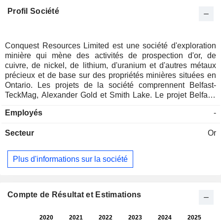
Profil Société
Conquest Resources Limited est une société d'exploration
minière qui mène des activités de prospection d'or, de
cuivre, de nickel, de lithium, d'uranium et d'autres métaux
précieux et de base sur des propriétés minières situées en
Ontario. Les projets de la société comprennent Belfast-
TeckMag, Alexander Gold et Smith Lake. Le projet Belfast-
TeckMag regroupe cinq propriétés de la société situées
Employés
-
dans le camp minier de Temagami, au nord-est de Sudbury,
en Ontario, à savoir la propriété Belfast Copper, la propriété
Secteur
Or
TeckMag, la propriété Golden Rose, la propriété DGC et la
propriété JPC. La propriété Alexander est stratégiquement
située à l’est des mines Red Lake et Campbell, au cœur du
Plus d'informations sur la société
camp aurifère de Red Lake. La propriété Smith Lake se
compose de six concessions minières brevetées et de 181
concessions minières couvrant environ 2 915 hectares de
terrain situés dans la ceinture de roches vertes de
Compte de Résultat et Estimations
Missanabie-Goudreau, dans les cantons de Leeson, Stover
et Rennie, dans le nord de l’Ontario.