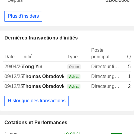
01/06/2006
Plus d'insiders
Dernières transactions d'initiés
Poste
Date
Initié
Type
principal
Qua
29/04/26
Tong Yin
Directeur financier
50
Option
09/12/25
Thomas Obradovich
Directeur general
10
Achat
09/12/25
Thomas Obradovich
Directeur general
24
Achat
Historique des transactions
Cotations et Performances