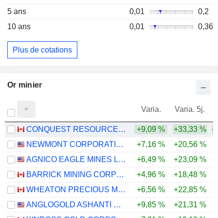
5 ans
0,01
0,2
10 ans
0,01
0,36
Plus de cotations
Or minier
Varia.
Varia. 5j.
CONQUEST RESOURCES LIMITED
+9,09 %
+33,33 %
+
NEWMONT CORPORATION
+7,16 %
+20,56 %
+
AGNICO EAGLE MINES LIMITED
+6,49 %
+23,09 %
+
BARRICK MINING CORPORATION
+4,96 %
+18,48 %
+
WHEATON PRECIOUS METALS CORP.
+6,56 %
+22,85 %
+
ANGLOGOLD ASHANTI PLC
+9,85 %
+21,31 %
+