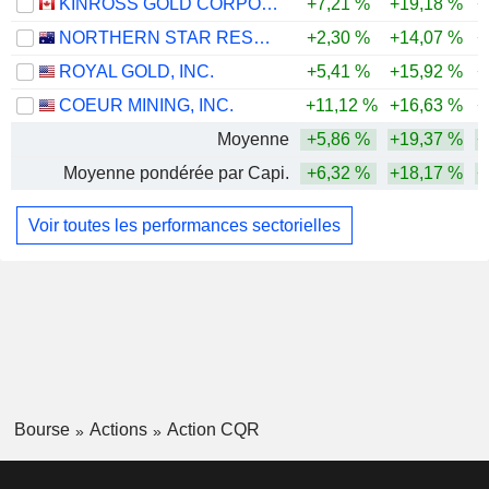
KINROSS GOLD CORPORATION
+7,21 %
+19,18 %
+
NORTHERN STAR RESOURCES LIMITED
+2,30 %
+14,07 %
+
ROYAL GOLD, INC.
+5,41 %
+15,92 %
+
COEUR MINING, INC.
+11,12 %
+16,63 %
+
Moyenne
+5,86 %
+19,37 %
+
Moyenne pondérée par Capi.
+6,32 %
+18,17 %
+
Voir toutes les performances sectorielles
Bourse
Actions
Action CQR