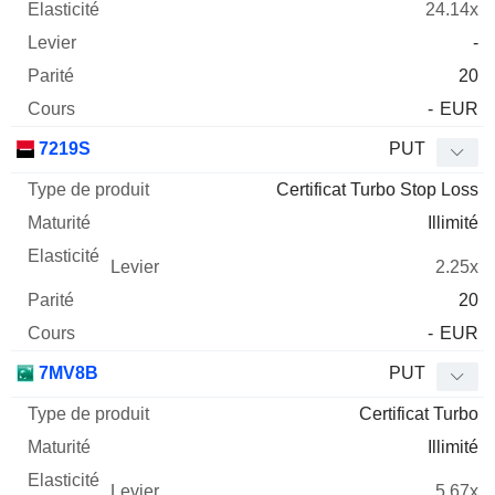
24.14x
-
20
-
EUR
7219S
PUT
Certificat Turbo Stop Loss
Illimité
2.25x
20
-
EUR
7MV8B
PUT
Certificat Turbo
Illimité
5.67x