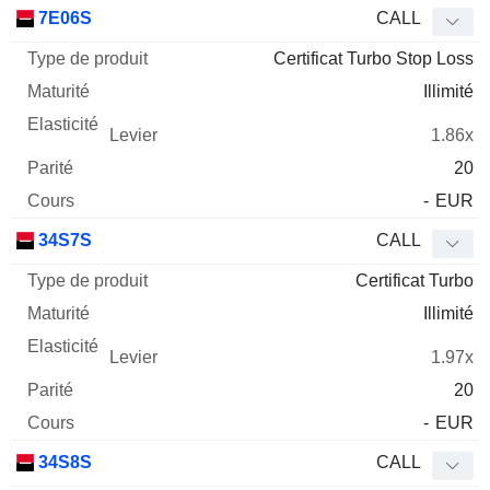
Type
7E06S
CALL
de
Certificat Turbo Stop Loss
Mnemo
Type
produit
Maturité
Elasticité
Levier
Parité
Co
Illimité
1.86x
20
-
EUR
34S7S
CALL
Certificat Turbo
Illimité
1.97x
20
-
EUR
34S8S
CALL