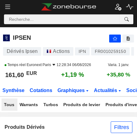
IPSEN
161,60
€
+1,19 %
IPSEN
Dérivés Ipsen
Actions
IPN
FR0010259150
Temps réel
Euronext Paris
12:28:34 06/08/2026
Varia. 1 janv.
EUR
+1,19 %
161,60
+35,80 %
Synthèse
Cotations
Graphiques
Actualités
Soci
Tous
Warrants
Turbos
Produits de levier
Produits d'inv
Filtres
Produits Dérivés