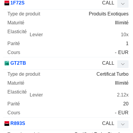
1F72S
CALL
Produits Exotiques
Illimité
10x
1
-
EUR
GT2TB
CALL
Certificat Turbo
Illimité
2.12x
20
-
EUR
R893S
CALL