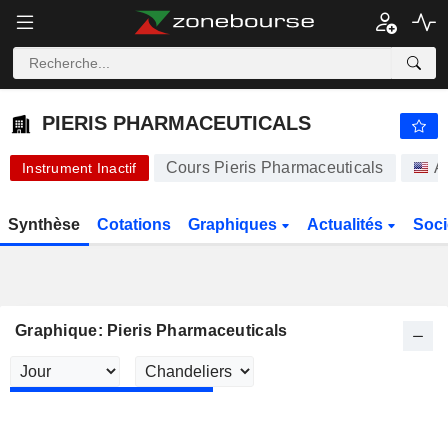
PIERIS PHARMACEUTICALS
92,41
$
-5,10 %
PIERIS PHARMACEUTICALS
Cours Pieris Pharmaceuticals
A
Instrument Inactif
Synthèse
Cotations
Graphiques
Actualités
Soci
Graphique: Pieris Pharmaceuticals