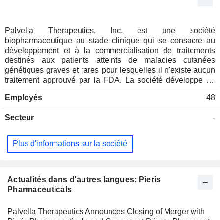
Palvella Therapeutics, Inc. est une société
biopharmaceutique au stade clinique qui se consacre au
développement et à la commercialisation de traitements
destinés aux patients atteints de maladies cutanées
génétiques graves et rares pour lesquelles il n'existe aucun
traitement approuvé par la FDA. La société développe un
portefeuille de produits candidats basés sur sa plateforme
Employés
48
brevetée QTORIN, en se concentrant dans un premier temps
sur les maladies cutanées génétiques graves et rares, dont
Secteur
-
beaucoup sont de nature chronique. Ses produits candidats
QTORIN sont conçus pour contenir le principe actif à des
concentrations élevées afin d'acheminer une quantité
Plus d'informations sur la société
suffisante de médicament jusqu'à sa cible, en profondeur
dans l'épiderme et le derme. Le principal produit candidat de
la société, le gel anhydre de rapamycine à 3,9 % QTORIN
(rapamycine QTORIN), fait actuellement l'objet d'une
Actualités dans d'autres langues: Pieris
évaluation dans le cadre de l'essai clinique de phase III
Pharmaceuticals
SELVA portant sur les malformations lymphatiques
microkystiques et de l'essai clinique de phase II TOIVA
Palvella Therapeutics Announces Closing of Merger with
portant sur les malformations veineuses cutanées.