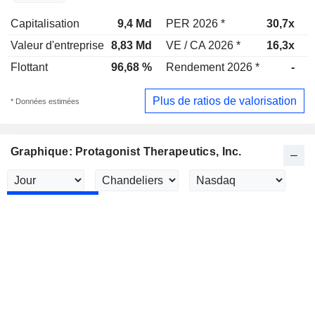
Capitalisation
9,4 Md
PER 2026 *
30,7x
P
Valeur d'entreprise
8,83 Md
VE / CA 2026 *
16,3x
V
Flottant
96,68 %
Rendement 2026 *
-
R
Plus de ratios de valorisation
* Données estimées
Graphique: Protagonist Therapeutics, Inc.