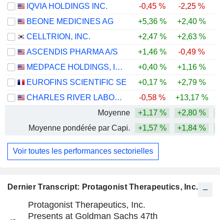
IQVIA HOLDINGS INC.
-0,45 %
-2,25 %
+
BEONE MEDICINES AG
+5,36 %
+2,40 %
+
CELLTRION, INC.
+2,47 %
+2,63 %
+
ASCENDIS PHARMA A/S
+1,46 %
-0,49 %
MEDPACE HOLDINGS, INC.
+0,40 %
+1,16 %
+
EUROFINS SCIENTIFIC SE
+0,17 %
+2,79 %
CHARLES RIVER LABORATORIES INTERNATIONAL, INC.
-0,58 %
+13,17 %
+
Moyenne
+1,17 %
+2,80 %
+
Moyenne pondérée par Capi.
+1,57 %
+1,84 %
+
Voir toutes les performances sectorielles
Dernier Transcript: Protagonist Therapeutics, Inc.
Protagonist Therapeutics, Inc.
Presents at Goldman Sachs 47th