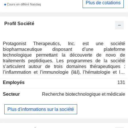
Plus de cotations
Cours en différé Nasdaq
Profil Société
Protagonist Therapeutics, Inc. est une société
biopharmaceutique disposant d’une plateforme
technologique permettant la découverte de novo de
traitements peptidiques. Les programmes de la société
s’articulent autour de trois domaines thérapeutiques :
l’inflammation et l’immunologie (I&I), l’hématologie et les
maladies métaboliques. Ses programmes cliniques et
Employés
131
précliniques ciblent des cibles validées sur le plan
biologique et commercial, notamment l'antagoniste
Secteur
Recherche biotechnologique et médicale
peptidique oral de l'IL-17 PN-881, le peptide agoniste triple
de l'obésité PN-477, le peptide agoniste double de l'obésité
PN-458, le mimétique fonctionnel oral de l'hepcidine à petite
Plus d'informations sur la société
molécule PN-8047, ainsi que les programmes sur l'IL-4 et
l'amyline. L'ICOTYDE (icotrokinra) est utilisé pour le
traitement du psoriasis en plaques modéré à sévère chez