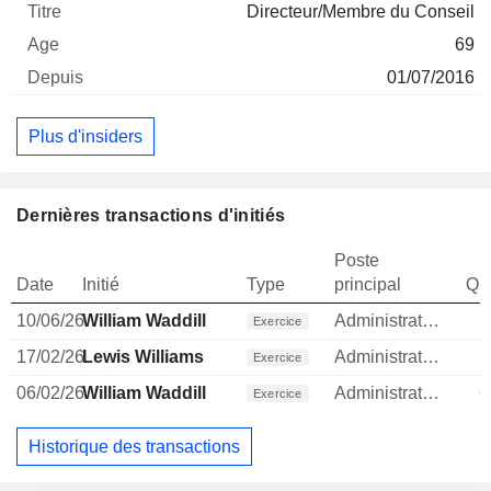
Directeur/Membre du Conseil
69
01/07/2016
Plus d'insiders
Dernières transactions d'initiés
Poste
Date
Initié
Type
principal
Qua
10/06/26
William Waddill
Administrateur
2
Exercice
17/02/26
Lewis Williams
Administrateur
5
Exercice
06/02/26
William Waddill
Administrateur
6
Exercice
Historique des transactions