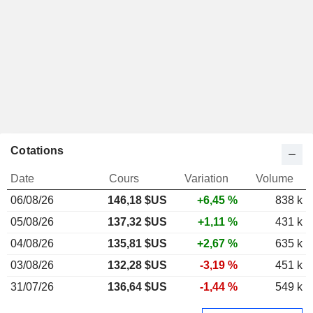
Cotations
Date
Cours
Variation
Volume
06/08/26
146,18
$US
+6,45 %
838 k
05/08/26
137,32 $US
+1,11 %
431 k
04/08/26
135,81 $US
+2,67 %
635 k
03/08/26
132,28 $US
-3,19 %
451 k
31/07/26
136,64 $US
-1,44 %
549 k