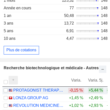
1 mois
125,32
148
Année en cours
77
148
1 an
50,48
148
3 ans
13,72
148
5 ans
6,91
148
10 ans
4,47
148
Plus de cotations
Recherche biotechnologique et médicale - Autres
Varia.
Varia. 5j.
PROTAGONIST THERAPEUTICS, INC.
-0,15 %
+5,44 %
+
LONZA GROUP AG
+1,45 %
+2,49 %
REVOLUTION MEDICINES, INC.
+1,02 %
+2,93 %
+