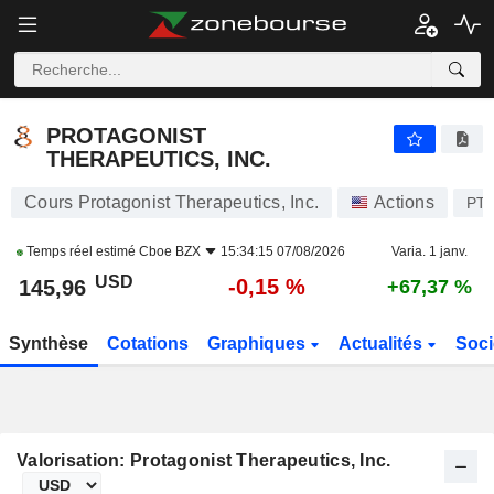
PROTAGONIST THERAPEUTICS, INC.
145,96
$
-0,15 %
PROTAGONIST
THERAPEUTICS, INC.
Cours Protagonist Therapeutics, Inc.
Actions
PT
Temps réel estimé
Cboe BZX
15:34:15 07/08/2026
Varia. 1 janv.
USD
-0,15 %
145,96
+67,37 %
Synthèse
Cotations
Graphiques
Actualités
Soci
Valorisation: Protagonist Therapeutics, Inc.