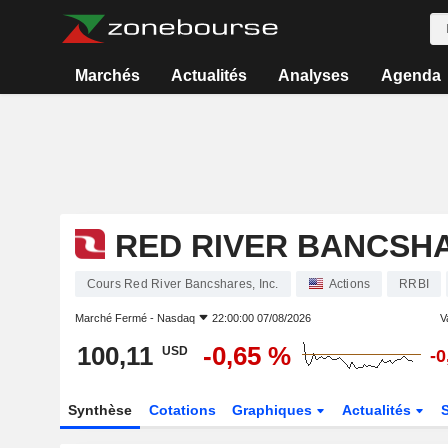
Marchés
Actualités
Analyses
Agenda
RED RIVER BANCSHA
Cours Red River Bancshares, Inc.
Actions
RRBI
Marché Fermé -
Nasdaq
22:00:00 07/08/2026
V
100,11
-0,65 %
USD
-0
Synthèse
Cotations
Graphiques
Actualités