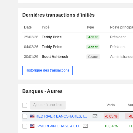
Dernières transactions d'initiés
Date
Initié
Type
Poste principa
25/02/26
Teddy Price
Président
Achat
04/02/26
Teddy Price
Président
Achat
30/01/26
Scott Ashbrook
Administrateu
Gratuit
Historique des transactions
Banques - Autres
Ajouter à une liste
Varia.
Var
RED RIVER BANCSHARES, INC.
-0,65 %
-0
JPMORGAN CHASE & CO.
+0,34 %
+1