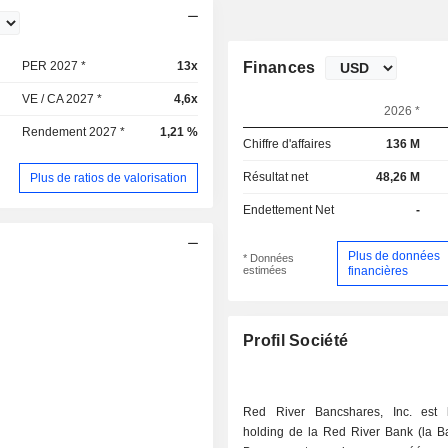
PER 2027 *
13x
Finances
VE / CA 2027 *
4,6x
2026 *
Rendement 2027 *
1,21 %
Chiffre d'affaires
136 M
Résultat net
48,26 M
Plus de ratios de valorisation
Endettement Net
-
Plus de données
* Données
estimées
financières
Profil Société
Red River Bancshares, Inc. est 
holding de la Red River Bank (la B