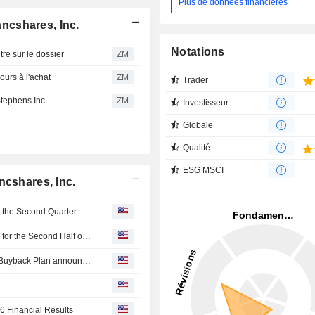
Plus de données financières
ncshares, Inc.
Notations
 sur le dossier
ZM
rs à l'achat
ZM
Trader
tephens Inc.
ZM
Investisseur
Globale
Qualité
ESG MSCI
ncshares, Inc.
Red River Bancshares, Inc. Reports Earnings Results for the Second Quarter and Six Months Ended June 30, 2026
Red River Bancshares, Inc. Provides Earnings Guidance for the Second Half of 2026
Tranche Update on Red River Bancshares, Inc.'s Equity Buyback Plan announced on December 18, 2025.
6 Financial Results