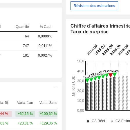
Révisions des estimations
Chiffre d'affaires trimestrie
l
Quantité
% Capi.
Taux de surprise
64
0,0009%
747
0,0111%
r
181
0,0027%
ia. 5j.
Varia. 1an
Varia. 3ans
Capi.($)
,44 %
+62,15 %
+100,62 %
659 M
,63 %
+23,81 %
+129,36 %
950 Md