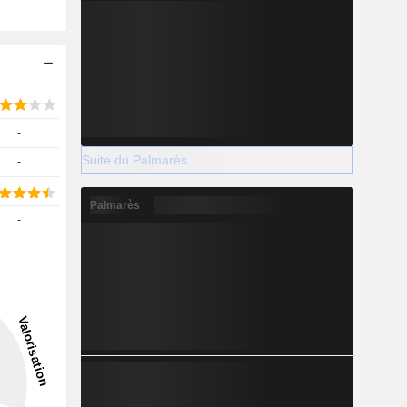
-
Suite du Palmarès
-
Palmarès
-