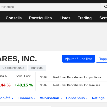
Conseils
Portefeuilles
Listes
Trading
Scr
RES, INC.
Ajouter à une liste
Rapp
US75686R2022
Banques
aria. 5j.
Varia. 1 janv.
30/07
Red River Bancshares, Inc. publie ses résultats pour le deuxième trimestre et le premier semestre clos le 30 juin 2026
,44 %
+40,15 %
30/07
Red River Bancshares, Inc. livre ses prévisions de résultats pour le second semestre 2026
Société
Finances
Valorisation
Consensus
Ratings