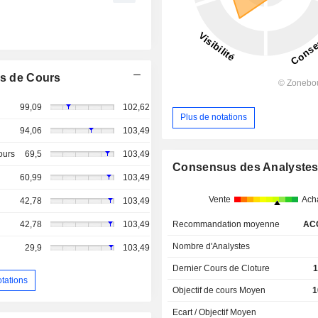
s de Cours
99,09
102,62
Plus de notations
94,06
103,49
ours
69,5
103,49
Consensus des Analyste
60,99
103,49
Vente
Ach
42,78
103,49
42,78
103,49
Recommandation moyenne
AC
Nombre d'Analystes
29,9
103,49
Dernier Cours de Cloture
1
otations
Objectif de cours Moyen
1
Ecart / Objectif Moyen