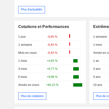
Plus d'actualités
Cotations et Performances
Extrême
1 jour
-0,65 %
1 semaine
1 semaine
-0,44 %
1 mois
Mois en cours
-0,44 %
Année en c
1 mois
+4,92 %
1 an
3 mois
+9,77 %
3 ans
6 mois
+9,96 %
5 ans
Année en cours
+40,15 %
10 ans
Plus de cotations
Plus de c