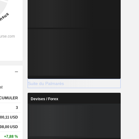
s
Suite du Palmarès
at
CUMULER
Devises / Forex
3
00,11
USD
08,00
USD
+7,88 %