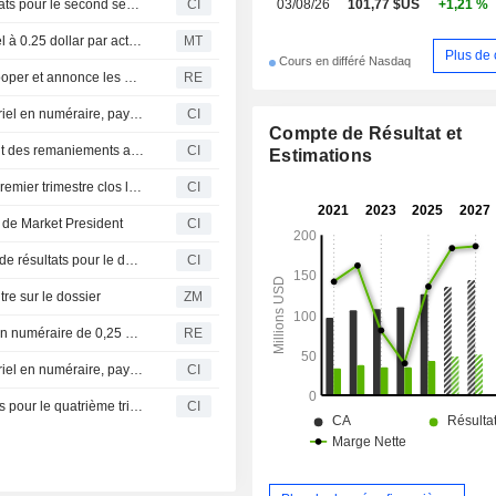
Red River Bancshares, Inc. livre ses prévisions de résultats pour le second semestre 2026
CI
03/08/26
101,77 $US
+1,21 %
des services bancaires par télé
courrier et sur mobile.
Red River Bancshares maintient son dividende trimestriel à 0.25 dollar par action, payable le 18 juin aux actionnaires inscrits au 8 juin
MT
Plus de 
Cours en différé Nasdaq
Red River Bancshares salue l'engagement de Kirk D. Cooper et annonce les nominations d'A. Peyton Bush, IV et du Dr R. Chance Dewitt au conseil d'administration
RE
Red River Bancshares, Inc. déclare un dividende trimestriel en numéraire, payable le 18 juin 2026
CI
Compte de Résultat et
Red River Bancshares, Inc. et Red River Bank annoncent des remaniements au sein de leur conseil d'administration
CI
Estimations
Red River Bancshares, Inc. publie ses résultats pour le premier trimestre clos le 31 mars 2026
CI
 de Market President
CI
Red River Bancshares, Inc. communique ses prévisions de résultats pour le deuxième trimestre 2026
CI
 sur le dossier
ZM
Red River Bancshares déclare un dividende trimestriel en numéraire de 0,25 $ par action ordinaire
RE
Red River Bancshares, Inc. déclare un dividende trimestriel en numéraire, payable le 19 mars 2026
CI
Red River Bancshares, Inc. publie ses résultats financiers pour le quatrième trimestre et l'année complète clos le 31 décembre 2025
CI