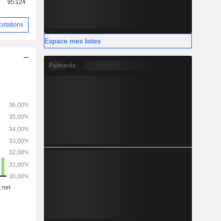
95 124
phone, par
cotations
Espace mes listes
Palmarès