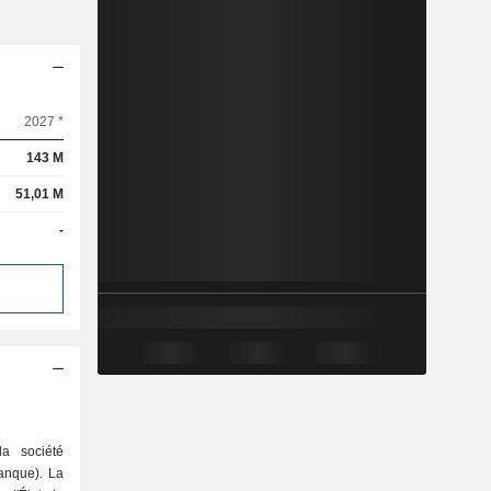
2027 *
143 M
51,01 M
-
la société
anque). La