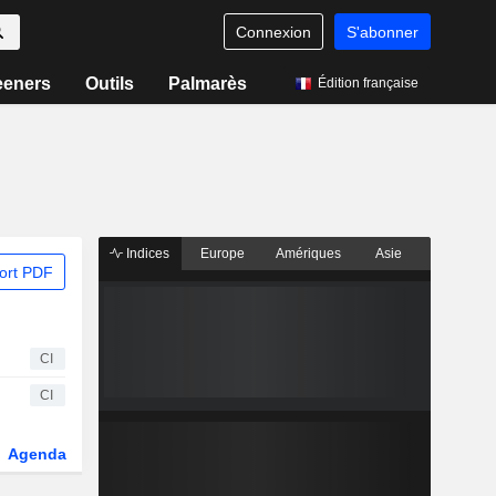
Connexion
S'abonner
eeners
Outils
Palmarès
Édition française
Indices
Europe
Amériques
Asie
ort PDF
CI
CI
Agenda
Secteur
Dérivés
Fonds et ETFs