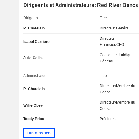
Dirigeants et Administrateurs: Red River Bancsh
Dirigeant
Titre
R. Chatelain
Directeur Général
Directeur
Isabel Carriere
Financier/CFO
Conseiller Juridique
Julia Callis
Général
Administrateur
Titre
Directeur/Membre du
R. Chatelain
Conseil
Directeur/Membre du
Willie Obey
Conseil
Teddy Price
Président
Plus d'insiders