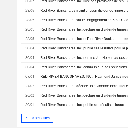
30/07
28/05
28/05
28/05
28/05
30/04
30/04
Red River Bancshares, Inc. nomme Jim Nelson au poste
30/04
07/04
RED RIVER BANCSHARES, INC. : Raymond James neutre
27/02
26/02
30/01
Plus d'actualités