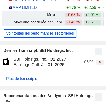
FIRST CAPITAL SECURITIES CO., LTD.
-0,76 %
-0,15 %
-
AMP LIMITED
+4,76 %
+12,56 %
+
Moyenne
-0,63 %
+2,91 %
+
Moyenne pondérée par Capi.
-1,40 %
+2,61 %
+
Voir toutes les performances sectorielles
Dernier Transcript: SBI Holdings, Inc.
SBI Holdings, Inc., Q1 2027
05/08
Earnings Call, Jul 31, 2026
Plus de transcripts
Recommandations des Analystes: SBI Holdings,
Inc.