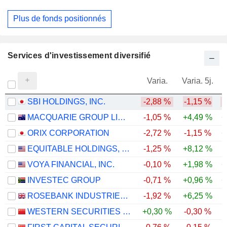
Plus de fonds positionnés
Services d'investissement diversifié
Varia.
Varia. 5j.
SBI HOLDINGS, INC.
-2,88 %
-1,15 %
MACQUARIE GROUP LIMITED
-1,05 %
+4,49 %
+
ORIX CORPORATION
-2,72 %
-1,15 %
+
EQUITABLE HOLDINGS, INC.
-1,25 %
+8,12 %
VOYA FINANCIAL, INC.
-0,10 %
+1,98 %
+
INVESTEC GROUP
-0,71 %
+0,96 %
+
ROSEBANK INDUSTRIES PLC
-1,92 %
+6,25 %
WESTERN SECURITIES CO.,LTD.
+0,30 %
-0,30 %
-