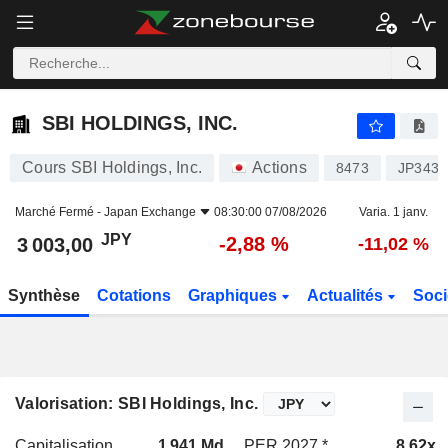
SBI HOLDINGS, INC.
3 003,00
¥
-2,88 %
SBI HOLDINGS, INC.
Cours SBI Holdings, Inc.
Actions
8473
JP3436
Marché Fermé -
Japan Exchange
08:30:00 07/08/2026
Varia. 1 janv.
JPY
-2,88 %
3 003,00
-11,02 %
Synthèse
Cotations
Graphiques
Actualités
Soci
Valorisation: SBI Holdings, Inc.
Capitalisation
1 941 Md
PER 2027 *
8,62x