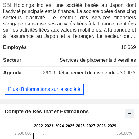
SBI Holdings Inc est une société basée au Japon dont
l'activité principale est la finance. La société opère dans cinq
secteurs d'activité. Le secteur des services financiers
s'engage dans diverses activités liées à la finance, centrées
sur les activités liées aux valeurs mobilières, à la banque et
à l'assurance au Japon et à l'étranger. Le secteur de la
gestion d'actifs est engagé dans la gestion
Employés
18 669
d'investissements, y compris la création, l'offre et la gestion
de fonds d'investissement, les services de conseil en
Secteur
Services de placements diversifiés
investissement et la fourniture d'informations sur les produits
financiers. Le segment d'investissement comprend
Agenda
29/09
Détachement de dividende - 30 JPY
l'investissement dans les technologies de l'information (TI),
la fintech, la blockchain, la finance et les sociétés de capital-
risque liées à la biotechnologie, au Japon et à l'étranger. Le
Plus d'informations sur la société
segment Crypto-actifs fournit des services d'échange et de
négociation de crypto-actifs. Le segment non financier est
engagé dans diverses activités telles que la bio-santé et
l'informatique médicale, les activités liées au Web3, les
Compte de Résultat et Estimations
activités liées aux énergies renouvelables et les activités qui
se développent sur de nouveaux marchés à l'étranger tels
que l'Afrique.