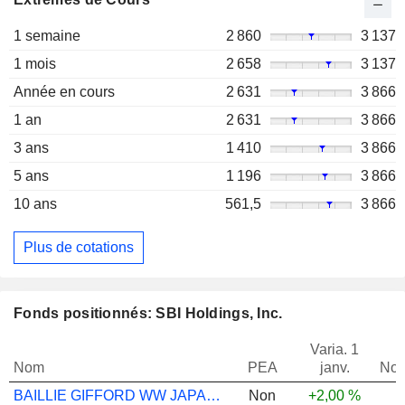
1 semaine
2 860
3 137
1 mois
2 658
3 137
Année en cours
2 631
3 866
1 an
2 631
3 866
3 ans
1 410
3 866
5 ans
1 196
3 866
10 ans
561,5
3 866
Plus de cotations
Fonds positionnés: SBI Holdings, Inc.
Varia. 1
Nom
PEA
janv.
Not
BAILLIE GIFFORD WW JAPANESE B JPY ACC
Non
+2,00 %