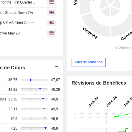
The South Indian Bank Limited Reports Earnings Results for the First Quarter Ended June 30, 2026
ent; Shares Down 7%
The South Indian Bank Ltd. Announces Resignation of Biji S S AS Chief General Manager and Head of Branch Banking, Liabilities, Micro & Small Enterprises and Third Party Products, Effective June 17, 2026
ctive May 20
Plus de notations
s de Cours
46,76
47,87
Révisions de Bénéfices
43,82
48,39
ours
33,38
49,9
28,11
49,9
19,9
49,9
7,25
49,9