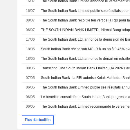
16/07
16/07
08/07
06/07
THE SOUTH INDIAN BANK LIMITED : Nirmal Bang adopte
17/06
18/05
South Indian Bank révise son MCLR à un an à 9.45% ave
18/05
08/05
07/05
06/05
06/05
06/05
Plus d'actualités