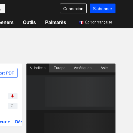
Connexion
S'abonner
eeners
Outils
Palmarès
Édition française
Indices
Europe
Amériques
Asie
ort PDF
CI
teur
Dérivés