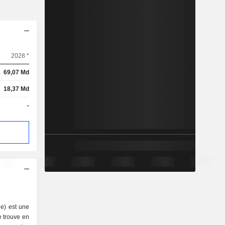
2028 *
69,07 Md
18,37 Md
-
e) est une
 trouve en