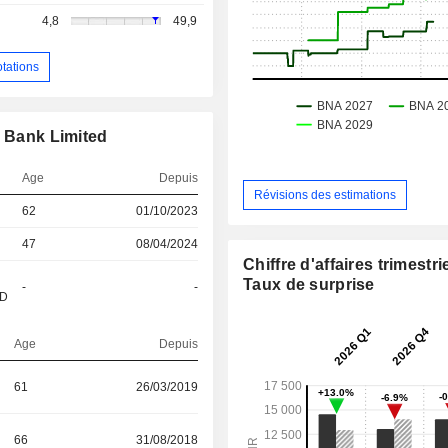
4,8
49,9
otations
n Bank Limited
Age
Depuis
Révisions des estimations
62
01/10/2023
47
08/04/2024
Chiffre d'affaires trimestrie
Taux de surprise
-
-
&D
Age
Depuis
61
26/03/2019
66
31/08/2018