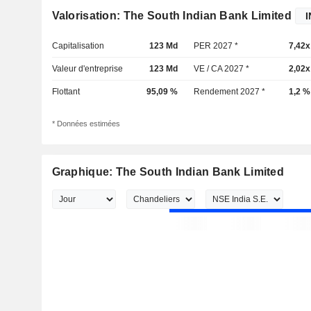
Valorisation: The South Indian Bank Limited
Capitalisation
123 Md
PER 2027 *
7,42x
Valeur d'entreprise
123 Md
VE / CA 2027 *
2,02x
Flottant
95,09 %
Rendement 2027 *
1,2 %
* Données estimées
Graphique: The South Indian Bank Limited