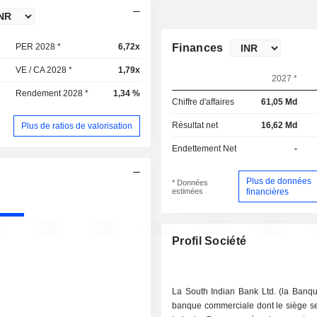
PER 2028 *
6,72x
Finances
VE / CA 2028 *
1,79x
2027 *
Rendement 2028 *
1,34 %
Chiffre d'affaires
61,05 Md
Résultat net
16,62 Md
Plus de ratios de valorisation
Endettement Net
-
Plus de données
* Données
estimées
financières
Profil Société
La South Indian Bank Ltd. (la Banqu
banque commerciale dont le siège se