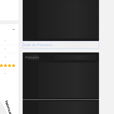
-
Suite du Palmarès
-
-
Palmarès
-