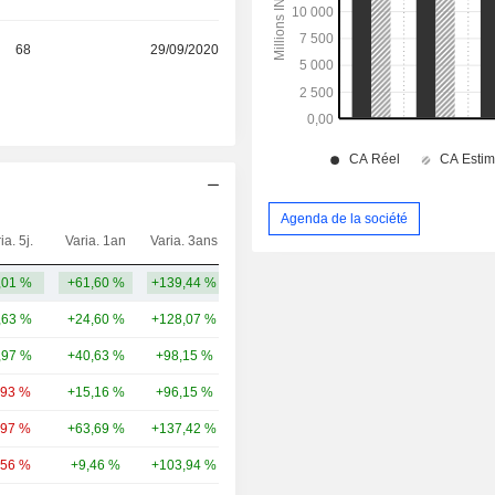
68
29/09/2020
Agenda de la société
ia. 5j.
Varia. 1an
Varia. 3ans
Capi.($)
,01 %
+61,60 %
+139,44 %
1,3 Md
,63 %
+24,60 %
+128,07 %
950 Md
,97 %
+40,63 %
+98,15 %
442 Md
,93 %
+15,16 %
+96,15 %
380 Md
,97 %
+63,69 %
+137,42 %
354 Md
,56 %
+9,46 %
+103,94 %
301 Md