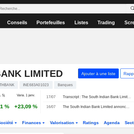
Conseils
Portefeuilles
Listes
Trading
Scr
BANK LIMITED
Ajouter à une liste
Rapp
THBANK
INE683A01023
Banques
. 5j.
Varia. 1 janv.
17/07
Transcript : The South Indian Bank Limited, Q1 2027 Earnings Call, Jul 17, 2026
01 %
+23,09 %
16/07
The South Indian Bank Limited annonce le versement d'un dividende annuel le 19 septembre 2026
Société
Finances
Valorisation
Ratings
Agenda
Sec