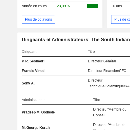
Année en cours
+23,09 %
10 ans
Plus de cotations
Plus de c
Dirigeants et Administrateurs: The South India
Dirigeant
Titre
P. R. Seshadri
Directeur Général
Francis Vinod
Directeur Financier/CFO
Directeur
Sony A.
Technique/Scientifique/R
Administrateur
Titre
Directeur/Membre du
Pradeep M. Godbole
Conseil
Directeur/Membre du
M. George Korah