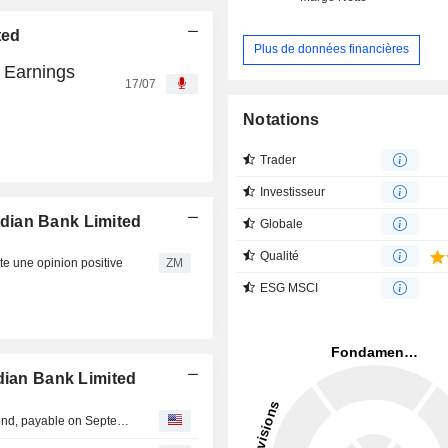
ted
Plus de données financières
 Earnings
17/07
Notations
Trader
Investisseur
dian Bank Limited
Globale
Qualité
 une opinion positive
ZM
ESG MSCI
dian Bank Limited
The South Indian Bank Limited announces Annual dividend, payable on September 19, 2026