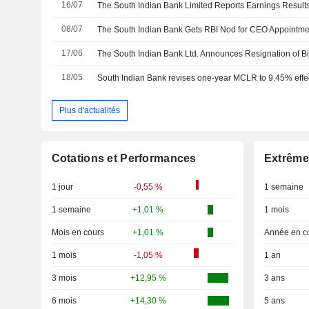
16/07
08/07
The South Indian Bank Gets RBI Nod for CEO Appointm
17/06
18/05
South Indian Bank revises one-year MCLR to 9.45% effe
Plus d'actualités
Cotations et Performances
Extrême
1 jour
-0,55 %
1 semaine
1 semaine
+1,01 %
1 mois
Mois en cours
+1,01 %
Année en c
1 mois
-1,05 %
1 an
3 mois
+12,95 %
3 ans
6 mois
+14,30 %
5 ans