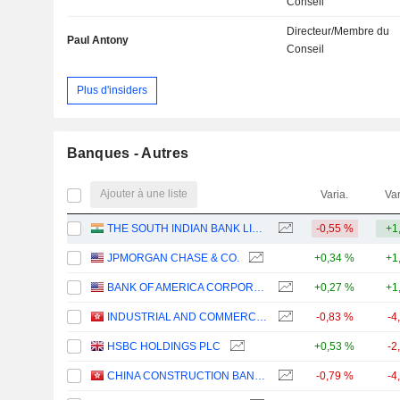
Conseil
Directeur/Membre du
Paul Antony
Conseil
Plus d'insiders
Banques - Autres
Ajouter à une liste
Varia.
Var
THE SOUTH INDIAN BANK LIMITED
-0,55 %
+1
JPMORGAN CHASE & CO.
+0,34 %
+1
BANK OF AMERICA CORPORATION
+0,27 %
+1
INDUSTRIAL AND COMMERCIAL BANK OF CHINA LIMITED
-0,83 %
-4
HSBC HOLDINGS PLC
+0,53 %
-2
CHINA CONSTRUCTION BANK CORPORATION
-0,79 %
-4