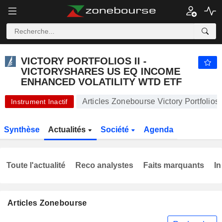
VICTORY PORTFOLIOS II - VICTORYSHARES US EQ INCOME ENHANCED VOLATILITY WTD ETF
57,16
$
+0,30 %
VICTORY PORTFOLIOS II -
VICTORYSHARES US EQ INCOME
ENHANCED VOLATILITY WTD ETF
Articles Zonebourse Victory Portfolio
Instrument Inactif
Synthèse
Actualités
Société
Agenda
Toute l'actualité
Reco analystes
Faits marquants
In
Articles Zonebourse