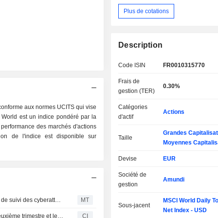
Plus de cotations
Description
Code ISIN
FR0010315770
Frais de
0.30%
gestion (TER)
conforme aux normes UCITS qui vise
Catégories
Actions
World est un indice pondéré par la
d'actif
la performance des marchés d'actions
Grandes Capitalisat
n de l'indice est disponible sur
Taille
Moyennes Capitalis
Devise
EUR
Société de
Amundi
gestion
Le PDG de Gen commente les résultats et le nouvel outil de suivi des cyberattaques
MT
MSCI World Daily To
Sous-jacent
Net Index - USD
United States Oil Fund, LP publie ses résultats pour le deuxième trimestre et le premier semestre clos le 30 juin 2026
CI