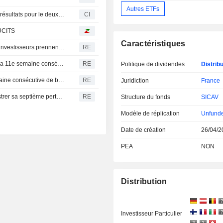
Autres ETFs
Invesco CurrencyShares Japanese Yen Trust publie ses résultats pour le deuxième trimestre et le premier semestre clos le 30 juin 2026
CI
 UCITS
Caractéristiques
Fonds actions américains : retraits massifs alors que les investisseurs prennent leurs bénéfices avant les chiffres de l'emploi
RE
Les fonds d'actions mondiaux attirent des capitaux pour la 11e semaine consécutive, portés par des résultats d'entreprises encourageants
RE
Politique de dividendes
Distribu
La Bourse de Corée du Sud enregistre sa septième semaine consécutive de baisse, plombée par les doutes sur l'IA et les puces
RE
Juridiction
France
La Bourse de Corée du Sud recule et s'apprête à enregistrer sa septième perte hebdomadaire consécutive
RE
Structure du fonds
SICAV
Modèle de réplication
Unfund
Date de création
26/04/2
PEA
NON
Distribution
Investisseur Particulier