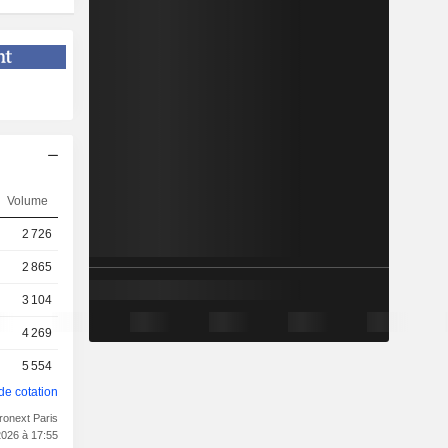
Volume
2 726
2 865
3 104
4 269
5 554
de cotation
ronext Paris
2026 à 17:55