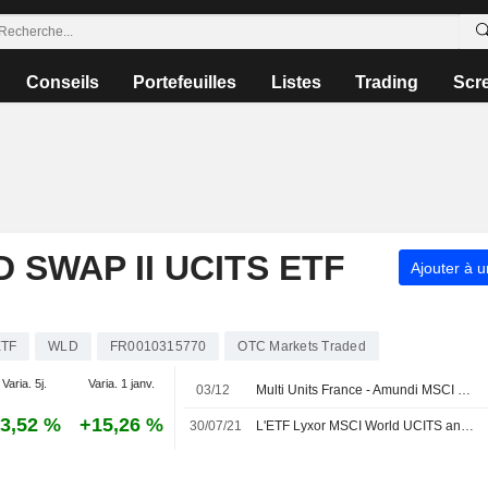
Conseils
Portefeuilles
Listes
Trading
Scr
 SWAP II UCITS ETF
Ajouter à u
ETF
WLD
FR0010315770
OTC Markets Traded
Varia. 5j.
Varia. 1 janv.
03/12
Multi Units France - Amundi MSCI World II UCITS ETF : Dividende annuel de 4,74 EUR par action versé le 12 décembre 2025
3,52 %
+15,26 %
30/07/21
L'ETF Lyxor MSCI World UCITS annonce ses résultats vérifiés pour l'année se terminant le 31 mars 2021.