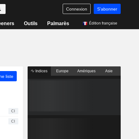
Connexion
S'abonner
eeners
Outils
Palmarès
Édition française
Indices
Europe
Amériques
Asie
ne liste
CI
CI