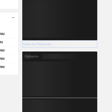
 Md
Md
Suite du Palmarès
 Md
Palmarès
 Md
 Md