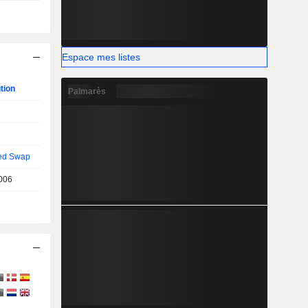
Espace mes listes
tion
Palmarès
ed Swap
006