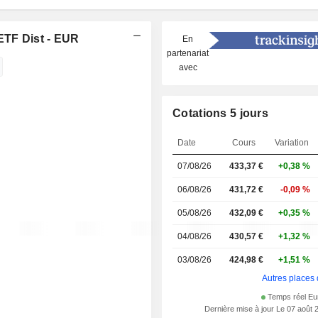
ETF Dist - EUR
En
partenariat
avec
Cotations 5 jours
Date
Cours
Variation
07/08/26
433,37 €
+0,38 %
06/08/26
431,72 €
-0,09 %
05/08/26
432,09 €
+0,35 %
04/08/26
430,57 €
+1,32 %
03/08/26
424,98 €
+1,51 %
Autres places 
Temps réel Eu
Dernière mise à jour Le 07 août 