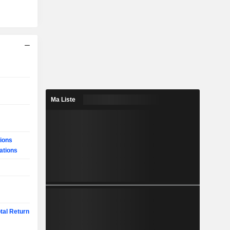
Ma Liste
ions
ations
tal Return