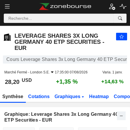
LEVERAGE SHARES 3X LONG GERMANY 40 ETP SECURITIES - EUR
28,20
$
+1,35 %
LEVERAGE SHARES 3X LONG
GERMANY 40 ETP SECURITIES -
EUR
Cours Leverage Shares 3x Long Germany 40 ETP Securit
Marché Fermé -
London S.E.
17:35:00 07/08/2026
Varia. 1 janv.
USD
+1,35 %
28,20
+14,63 %
Synthèse
Cotations
Graphiques
Heatmap
Compos
Graphique: Leverage Shares 3x Long Germany 40
ETP Securities - EUR