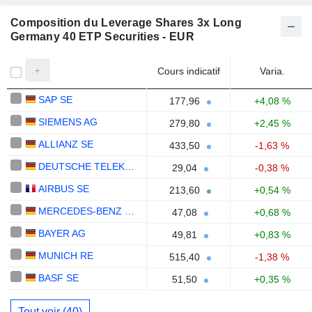
Composition du Leverage Shares 3x Long
Germany 40 ETP Securities - EUR
Cours indicatif
Varia.
SAP SE
177,96
+4,08 %
SIEMENS AG
279,80
+2,45 %
ALLIANZ SE
433,50
-1,63 %
DEUTSCHE TELEKOM AG
29,04
-0,38 %
AIRBUS SE
213,60
+0,54 %
MERCEDES-BENZ GROUP AG
47,08
+0,68 %
BAYER AG
49,81
+0,83 %
MUNICH RE
515,40
-1,38 %
BASF SE
51,50
+0,35 %
Tout voir (40)