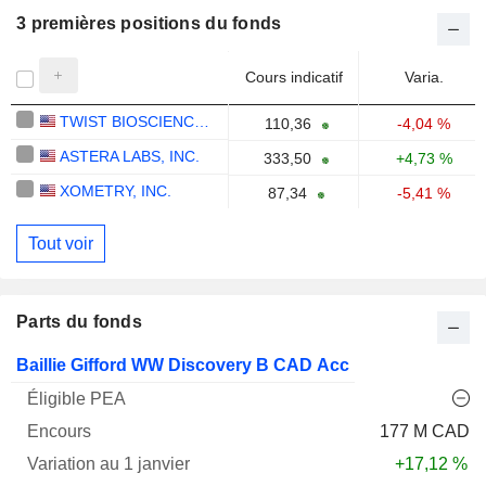
3 premières positions du fonds
Cours indicatif
Varia.
TWIST BIOSCIENCE CORPORATION
110,36
-4,04 %
ASTERA LABS, INC.
333,50
+4,73 %
XOMETRY, INC.
87,34
-5,41 %
Tout voir
Parts du fonds
Varia.
Baillie Gifford WW Discovery B CAD Acc
1
Varia.
Nom
PEA
Encours
janv.
3ans
Notation
177 M CAD
+17,12 %