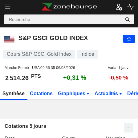
S&P GSCI GOLD INDEX
2 514,26
PTS
+0,31 %
S&P GSCI GOLD INDEX
Cours S&P GSCI Gold Index
Indice
Marché Fermé - USA
09:56:35 06/08/2026
Varia. 1 janv.
PTS
+0,31 %
2 514,26
-0,50 %
Synthèse
Cotations
Graphiques
Actualités
Déri
Cotations 5 jours