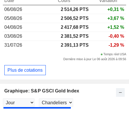
Date
Cours
Variation
06/08/26
2 514,26
PTS
+0,31 %
05/08/26
2 506,52 PTS
+3,67 %
04/08/26
2 417,68 PTS
+1,52 %
03/08/26
2 381,52 PTS
-0,40 %
31/07/26
2 391,13 PTS
-1,29 %
Temps réel USA
Dernière mise à jour Le 06 août 2026 à 09:56
Plus de cotations
Graphique: S&P GSCI Gold Index