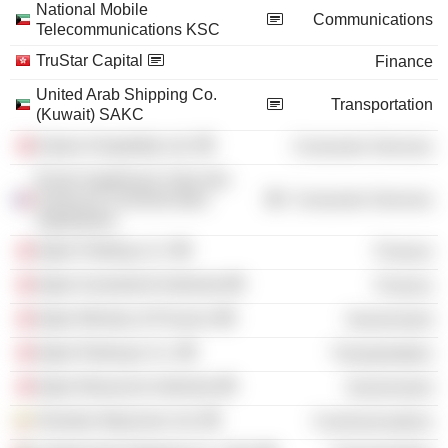
National Mobile
Communications
Telecommunications KSC
TruStar Capital
Finance
United Arab Shipping Co.
Transportation
(Kuwait) SAKC
Katara Hospitality Ltd.
Consumer Services
École Supérieure Libre des
Sciences Commerciales
Consumer Services
Appliquées
Qatar Holding LLC
Finance
Qatar Investment Authority
Finance
Qatar Ministry of Finance
Government
Qatar Railways Co.
Transportation
Qatar Museums Authority
Government
Ooredoo Myanmar Ltd.
Communications