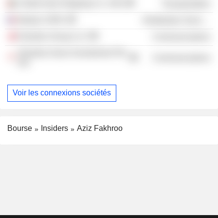
United Arab Shipping Co. SAG
Transportation
Idealys SARL
Distribution Services
Ooredoo Group LLC
Communications
Ooredoo Asian Investments Pte
Communications
Ltd.
Voir les connexions sociétés
Bourse
Insiders
Aziz Fakhroo