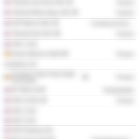
Télimob Sud Ouest SNC
Finance
Télimob Rhône Alpes SNC
Finance
GFR Blériot SARL
Commercial Services
Télimob Nord SNC
Finance
FDR 1 SAS
Immeo Wohnen GmbH
Finance
Batisica SA
European Public Real Estate
Finance
Association
BP 3000 SA
Transportation
FdR 5 EURL
Finance
FdR 2 SAS
FdR 3 SAS
GFR Property SAS