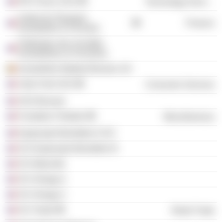
IPD France SAS
Technology Services
Institut de l'Epargne
Finance
Immobilière & Foncière
Fédération des Sociétés
Immobilières & Foncières
Immobilière Batibail Benelux SA
Urbis Park SAS
Consumer Services
SAS Bossuet
Fondation Palladio
Miscellaneous
Esplanade Belvédère II SCI
SCI Esplanade Belvédère III
SCI Mareville
SCI Omega A
SCI Omega C
SCI Tostel
Retail Trade