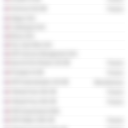
Technical SAS
Finance
Altapar SAS
Coetlosquet SAS
Birena SAS
Parc Saint Witz SAS
GFR Services Management SAS
Quai de Dion Bouton SAS
Finance
Primabail SA
Finance
GFR Externalisation SAS
Miscellaneous
Télimob Paris SNC
Finance
Télimob Paca SNC
Finance
FDR Deutschland SARL
GFR Kléber SARL
Finance