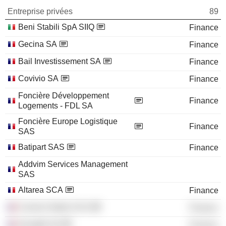
Entreprise privées
89
Beni Stabili SpA SIIQ
Finance
Gecina SA
Finance
Bail Investissement SA
Finance
Covivio SA
Finance
Foncière Développement
Finance
Logements - FDL SA
Foncière Europe Logistique
Finance
SAS
Batipart SAS
Finance
Addvim Services Management
SAS
Altarea SCA
Finance
Covivio Hotels SCA
Finance
Sovaklé SA
Finance