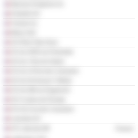
Marceau Pomponne Sci
Portostel SCI
Triname Sci
Bilezy SAS
SCI Ruhl Côte d'Azur
SCI du 32/50 rue Parmentier
SCI du 1 Rue de Verdun
SCI du 15 Rue des Cuirassiers
SCI du 20 Avenue F. Mistral
SCI du 288 rue Duguesclin
SCI 11 place de l'Europe
SCI du 9 rue des Cuirassiers
Lenovilla SCI
SCI Latecoere
Finance