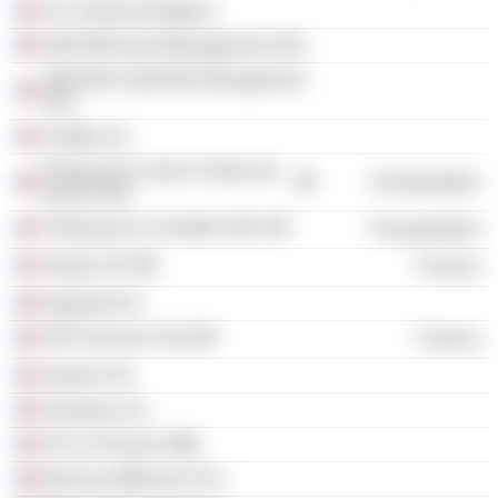
SCI Toulouse Blagnac
ADDVIM Asset Management SAS
ADDVIM Crédit Bail Management
SAS
FonMur Sci
Parking de la Gare Charles de
Transportation
Gaulle SNC
Parking de la Comédie SNC
Transportation
Gespar SCI
Finance
Raphaël SCI
GFR Services SAS
Finance
Gestion Fdl
Immopora Sci
SCI Le Ponant 1986
Marceau Béthunes SCI