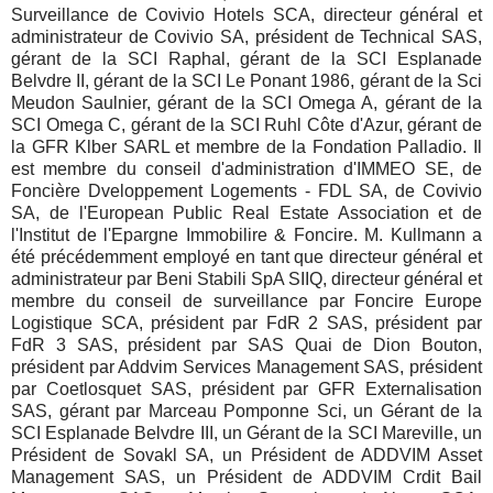
Surveillance de Covivio Hotels SCA, directeur général et
administrateur de Covivio SA, président de Technical SAS,
gérant de la SCI Raphal, gérant de la SCI Esplanade
Belvdre II, gérant de la SCI Le Ponant 1986, gérant de la Sci
Meudon Saulnier, gérant de la SCI Omega A, gérant de la
SCI Omega C, gérant de la SCI Ruhl Côte d'Azur, gérant de
la GFR Klber SARL et membre de la Fondation Palladio. Il
est membre du conseil d'administration d'IMMEO SE, de
Foncière Dveloppement Logements - FDL SA, de Covivio
SA, de l'European Public Real Estate Association et de
l'Institut de l'Epargne Immobilire & Foncire. M. Kullmann a
été précédemment employé en tant que directeur général et
administrateur par Beni Stabili SpA SIIQ, directeur général et
membre du conseil de surveillance par Foncire Europe
Logistique SCA, président par FdR 2 SAS, président par
FdR 3 SAS, président par SAS Quai de Dion Bouton,
président par Addvim Services Management SAS, président
par Coetlosquet SAS, président par GFR Externalisation
SAS, gérant par Marceau Pomponne Sci, un Gérant de la
SCI Esplanade Belvdre III, un Gérant de la SCI Mareville, un
Président de Sovakl SA, un Président de ADDVIM Asset
Management SAS, un Président de ADDVIM Crdit Bail