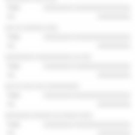
░░░░░░░░░ ░░░░░░░░░░░░░░░░░
░░░░░░░░░░
░░░ ░░ ░░░░░░ ░░░░
░░░░░░░░░ ░░░░░░░░░░░░░░░░░
░░░░░░░░░░
░░░░░░░░░ ░░░░░░░░░░░ ░░ ░░░
░░░░░░░░░ ░░░░░░░░░░░░░░░░░
░░░░░░░░░░
░░░ ░░ ░░░ ░░░ ░░░░░░░░░░
░░░░░░░░░ ░░░░░░░░░░░░░░░░░
░░░░░░░░░░
░░░░░░░░ ░░░░░░ ░░ ░░░░░ ░░░░
░░░░░░░░░ ░░░░░░░░░░░░░░░░░
░░░░░░░░░░