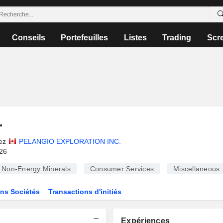
Conseils
Portefeuilles
Listes
Trading
Scr
r
ez
PELANGIO EXPLORATION INC.
026
Non-Energy Minerals
Consumer Services
Miscellaneous
ns Sociétés
Transactions d'initiés
Expériences