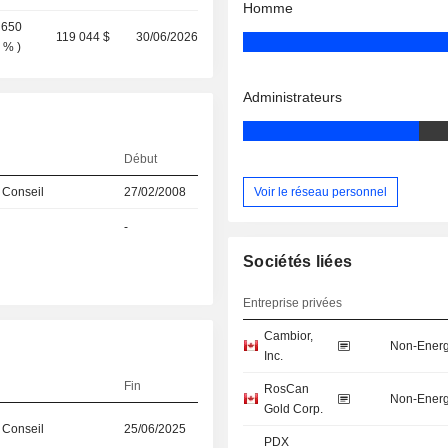
Homme
 650
119 044 $
30/06/2026
6 %
)
Administrateurs
Début
Voir le réseau personnel
 Conseil
27/02/2008
-
Sociétés liées
Entreprise privées
Cambior,
Non-Energ
Inc.
Fin
RosCan
Non-Energ
Gold Corp.
 Conseil
25/06/2025
PDX