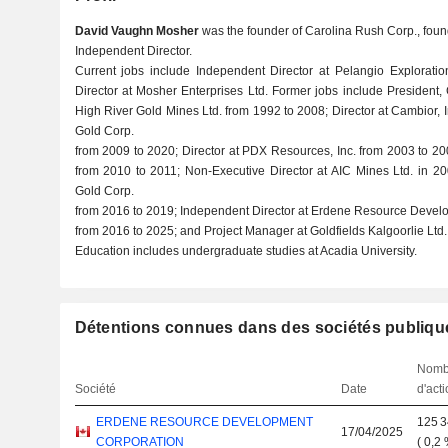
David Vaughn Mosher
was the founder of Carolina Rush Corp., found
Independent Director.
Current jobs include Independent Director at Pelangio Exploratio
Director at Mosher Enterprises Ltd. Former jobs include President, 
High River Gold Mines Ltd. from 1992 to 2008; Director at Cambior, 
Gold Corp.
from 2009 to 2020; Director at PDX Resources, Inc. from 2003 to 200
from 2010 to 2011; Non-Executive Director at AIC Mines Ltd. in 20
Gold Corp.
from 2016 to 2019; Independent Director at Erdene Resource Devel
from 2016 to 2025; and Project Manager at Goldfields Kalgoorlie Ltd.
Education includes undergraduate studies at Acadia University.
Détentions connues dans des sociétés publiqu
Nomb
Société
Date
d'act
ERDENE RESOURCE DEVELOPMENT
125 
17/04/2025
CORPORATION
(
0,2