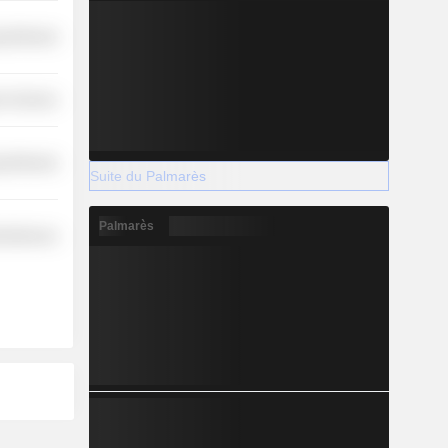
y Minerals
r Services
y Minerals
Suite du Palmarès
Palmarès
cellaneous