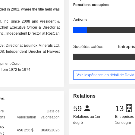
Fonctions occupées
ed in 2002, where the title held was
Actives
n, Inc. since 2008 and President &
Chief Executive Officer & Director at
Inc.; Independent Director at RosCan
9; Director at Equinox Minerals Ltd.
Sociétés cotées
Entrepri
08; Independent Director at Harvest
opment Corp.
 from 1972 to 1974.
Voir l'expérience en détail de Davi
Relations
es
59
13
re
Date de
Relations au 1er
Entreprises 
ions
Valorisation
valorisation
degré
1er degré
345
456 256 $
30/06/2026
 %
)