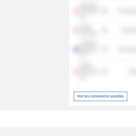
High River
Gold Mines
Non-Energ
Ltd.
Acadia
Consume
University
Goldfields
Kalgoorlie
Non-Energ
Ltd.
Mosher
Enterprises
Mis
Ltd.
Voir les connexions sociétés