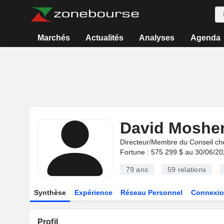
Marchés
Actualités
Analyses
Agenda
David Moshe
Directeur/Membre du Conseil ch
Fortune : 575 299 $ au 30/06/2
79 ans
59
relations
Synthèse
Expérience
Réseau Personnel
Connexio
Profil