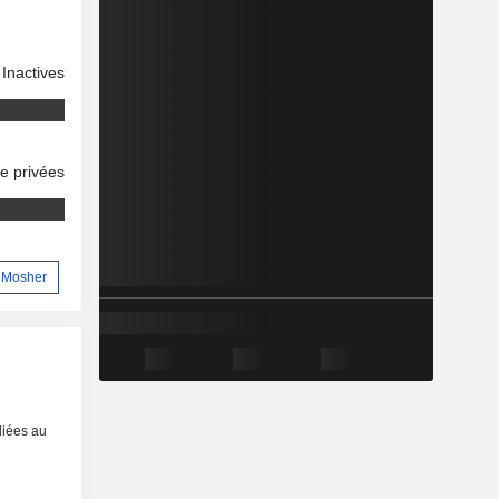
Inactives
se privées
d Mosher
liées au