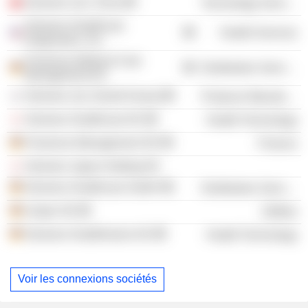
Siemens Ltd. China
Technology Services
Siemens Healthcare
Health Services
Diagnostics, Inc.
Fresenius Medical Care
Distribution Services
Management AG
Siemens Ltd. (South Korea)
Producer Manufacturing
Siemens Healthcare KK
Health Technology
Fresenius Management SE
Finance
Siemens Japan Holding KK
Siemens Healthcare GmbH
Distribution Services
Uniper SE
Utilities
Siemens Healthineers AG
Health Technology
Voir les connexions sociétés