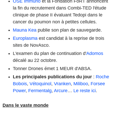
OSE Immuno
et la Fondation FoRT annoncent
la fin du recrutement dans Combi-TED l'étude
clinique de phase II évaluant Tedopi dans le
cancer du poumon non à petites cellules.
Mauna Kea
publie son plan de sauvegarde.
Europlasma
est candidat à la reprise de trois
sites de NovAsco.
L'examen du plan de continuation d'
Adomos
décalé au 22 octobre.
Tonner Drones émet 1 MEUR d'ABSA.
Les principales publications du jour
:
Roche
Bobois
,
Vétoquinol
,
Vranken
,
Miliboo
,
Forsee
Power
,
Fermentalg
,
Arcure
…
Le reste ici
.
Dans le vaste monde