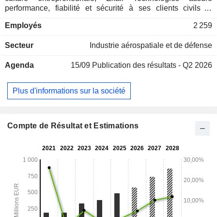
performance, fiabilité et sécurité à ses clients civils et
militaires opérant dans des environnements sévères. Depuis
Employés
2 259
le fond des océans jusqu'aux confins de l'espace, le groupe
augmente les capacités de ses clients grâce à ses
Secteur
Industrie aérospatiale et de défense
composants, produits et systèmes. Exail Technologies est
présent dans près de 80 pays.
Agenda
15/09
Publication des résultats - Q2 2026
Plus d'informations sur la société
Compte de Résultat et Estimations