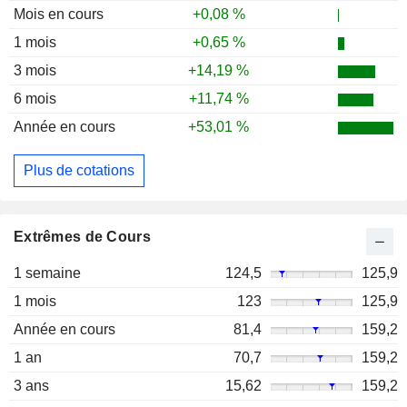
Mois en cours
+0,08 %
1 mois
+0,65 %
3 mois
+14,19 %
6 mois
+11,74 %
Année en cours
+53,01 %
Plus de cotations
Extrêmes de Cours
1 semaine
124,5
125,9
1 mois
123
125,9
Année en cours
81,4
159,2
1 an
70,7
159,2
3 ans
15,62
159,2