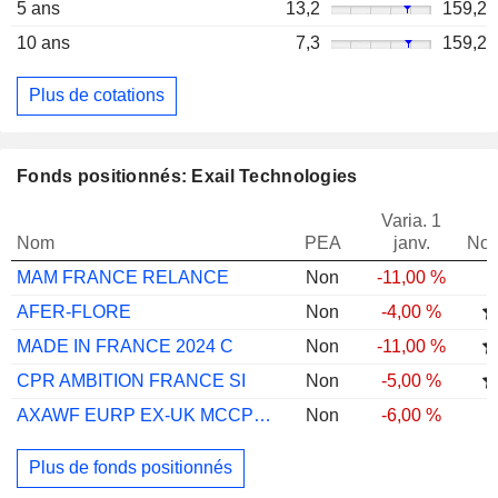
5 ans
13,2
159,2
10 ans
7,3
159,2
Plus de cotations
Fonds positionnés: Exail Technologies
Varia. 1
Nom
PEA
janv.
Not
MAM FRANCE RELANCE
Non
-11,00 %
AFER-FLORE
Non
-4,00 %
MADE IN FRANCE 2024 C
Non
-11,00 %
CPR AMBITION FRANCE SI
Non
-5,00 %
AXAWF EURP EX-UK MCCP F CAP EUR
Non
-6,00 %
Plus de fonds positionnés