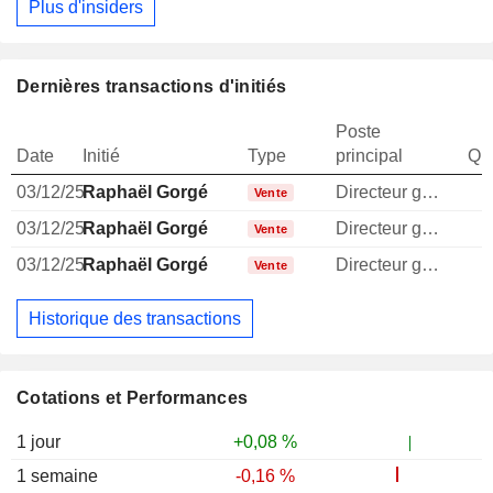
Plus d'insiders
Dernières transactions d'initiés
Poste
Date
Initié
Type
principal
Qua
03/12/25
Raphaël Gorgé
Directeur general
Vente
03/12/25
Raphaël Gorgé
Directeur general
1
Vente
03/12/25
Raphaël Gorgé
Directeur general
Vente
Historique des transactions
Cotations et Performances
1 jour
+0,08 %
1 semaine
-0,16 %