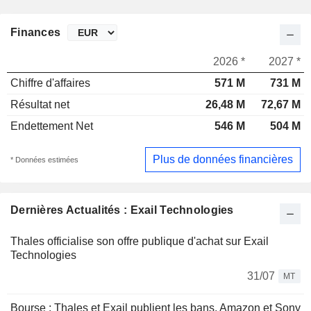
Finances
2026 *
2027 *
Chiffre d'affaires
571 M
731 M
Résultat net
26,48 M
72,67 M
Endettement Net
546 M
504 M
Plus de données financières
* Données estimées
Dernières Actualités : Exail Technologies
Thales officialise son offre publique d'achat sur Exail
Technologies
31/07
MT
Bourse : Thales et Exail publient les bans, Amazon et Sony