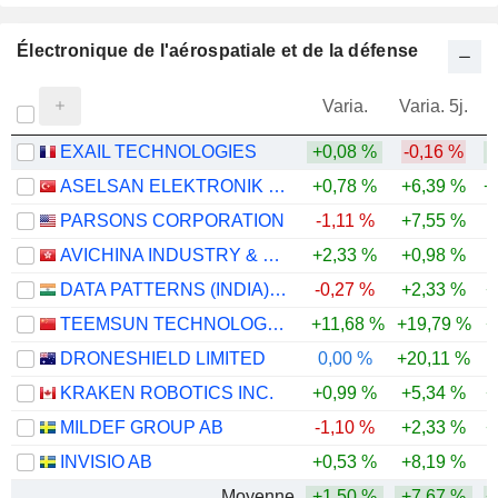
Électronique de l'aérospatiale et de la défense
Varia.
Varia. 5j.
EXAIL TECHNOLOGIES
+0,08 %
-0,16 %
ASELSAN ELEKTRONIK SANAYI VE TICARET ANONIM SIRKETI
+0,78 %
+6,39 %
+
PARSONS CORPORATION
-1,11 %
+7,55 %
-
AVICHINA INDUSTRY & TECHNOLOGY COMPANY LIMITED
+2,33 %
+0,98 %
-
DATA PATTERNS (INDIA) LIMITED
-0,27 %
+2,33 %
+
TEEMSUN TECHNOLOGY CO.,LTD
+11,68 %
+19,79 %
+
DRONESHIELD LIMITED
0,00 %
+20,11 %
-
KRAKEN ROBOTICS INC.
+0,99 %
+5,34 %
+
MILDEF GROUP AB
-1,10 %
+2,33 %
+
INVISIO AB
+0,53 %
+8,19 %
-
Moyenne
+1,50 %
+7,67 %
+