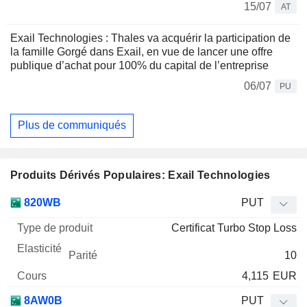
15/07
AT
Exail Technologies : Thales va acquérir la participation de
la famille Gorgé dans Exail, en vue de lancer une offre
publique d’achat pour 100% du capital de l’entreprise
06/07
PU
Plus de communiqués
Produits Dérivés Populaires: Exail Technologies
Type
820WB
PUT
de
Certificat Turbo Stop Loss
Mnemo
Type
produit
Elasticité
Parité
Cours
10
4,115
EUR
8AW0B
PUT