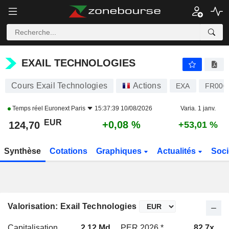
EXAIL TECHNOLOGIES
124,70
€
+0,08 %
EXAIL TECHNOLOGIES
Cours Exail Technologies
Actions
EXA
FR000
Temps réel
Euronext Paris
15:37:39 10/08/2026
Varia. 1 janv.
EUR
+0,08 %
124,70
+53,01 %
Synthèse
Cotations
Graphiques
Actualités
Soci
Valorisation: Exail Technologies
Capitalisation
2,12 Md
PER 2026 *
82,7x
P