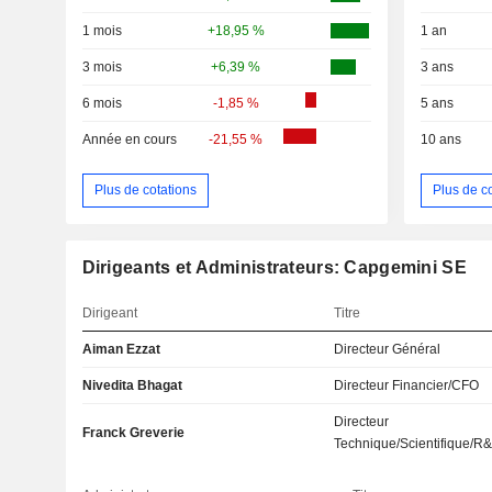
1 mois
+18,95 %
1 an
3 mois
+6,39 %
3 ans
6 mois
-1,85 %
5 ans
Année en cours
-21,55 %
10 ans
Plus de cotations
Plus de c
Dirigeants et Administrateurs: Capgemini SE
Dirigeant
Titre
Aiman Ezzat
Directeur Général
Nivedita Bhagat
Directeur Financier/CFO
Directeur
Franck Greverie
Technique/Scientifique/R