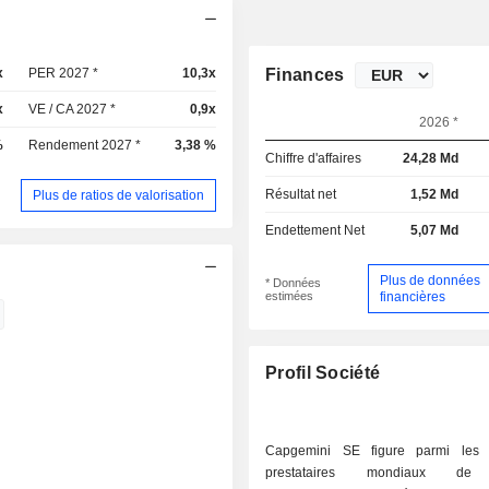
x
PER 2027 *
10,3x
Finances
x
VE / CA 2027 *
0,9x
2026 *
%
Rendement 2027 *
3,38 %
Chiffre d'affaires
24,28 Md
Résultat net
1,52 Md
Plus de ratios de valorisation
Endettement Net
5,07 Md
Plus de données
* Données
estimées
financières
Profil Société
Capgemini SE figure parmi les p
prestataires mondiaux de 