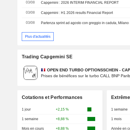
03/08
Capgemini : 2026 INTERIM FINANCIAL REPORT
03/08
Capgemini : H1 2026 results Financial Report
03/08
Plus d'actualités
Trading Capgemini SE
OPEN END TURBO OPTIONSSCHEIN - CA
Prises de bénéfices sur le turbo CALL BNP Par
Cotations et Performances
Extrême
1 jour
+2,15 %
1 semaine
1 semaine
+8,88 %
1 mois
Mois en cours
+8,88 %
Année en c