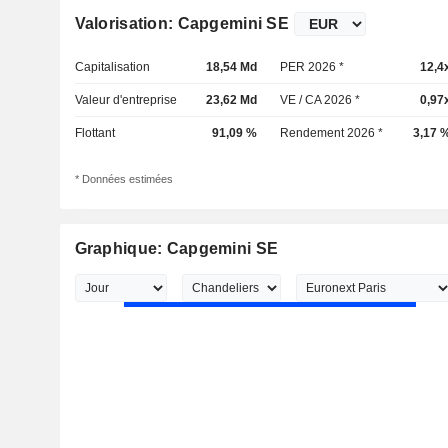
Valorisation: Capgemini SE
Capitalisation
18,54 Md
PER 2026 *
12,4
Valeur d'entreprise
23,62 Md
VE / CA 2026 *
0,97
Flottant
91,09 %
Rendement 2026 *
3,17 
* Données estimées
Graphique: Capgemini SE