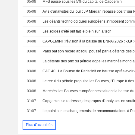
05/08
MFS passe sous les 5% du capital de Capgemini
05/08
05/08
05/08
Les soldes d'été ont fait le plein sur la tech
04/08
CAPGEMINI : révision à la baisse du BNPA (2026 : -3,9 %
03/08
Paris bat son record absolu, poussé par la détente des pr
03/08
La détente des prix du pétrole dope les marchés mondia
03/08
03/08
Le recul du pétrole propulse les Bourses, l'Europe à des
03/08
Marchés: les Bourses européennes saluent la baisse du 
31/07
Capgemini se redresse, des propos d'analystes en souti
31/07
Le point sur les changements de recommandations à Pa
Plus d'actualités