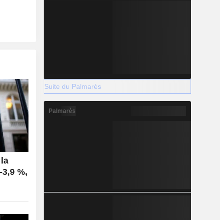
Suite du Palmarès
Palmarès
la
-3,9 %,