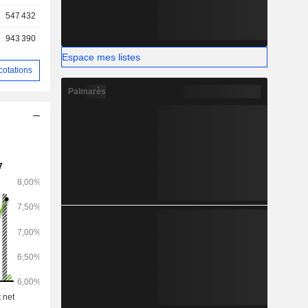
547 432
943 390
Espace mes listes
cotations
Palmarès