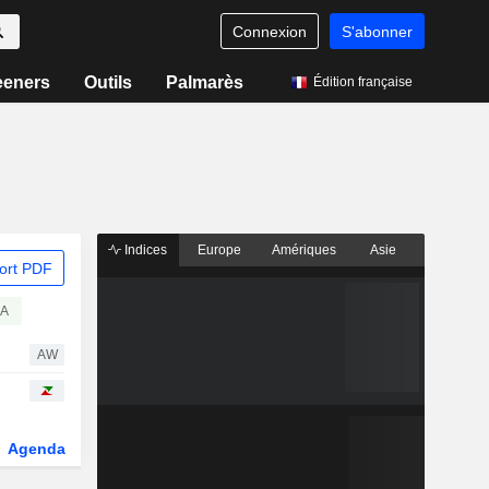
Connexion
S'abonner
eeners
Outils
Palmarès
Édition française
Indices
Europe
Amériques
Asie
ort PDF
A
AW
Agenda
Secteur
Dérivés
Fonds et ETFs