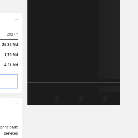
2027 *
25,32 Md
1,79 Md
4,21 Md
rincipaux
services