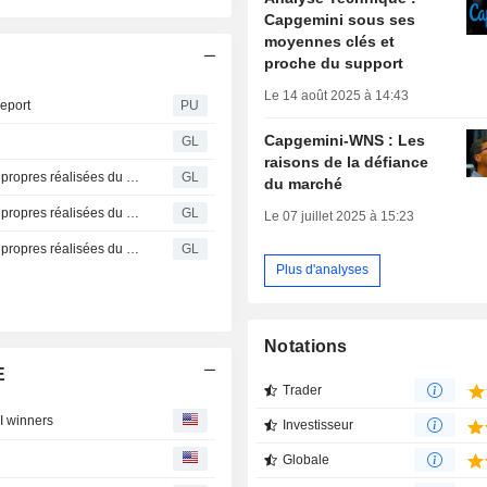
Capgemini sous ses
moyennes clés et
proche du support
Le 14 août 2025 à 14:43
eport
PU
Capgemini-WNS : Les
GL
raisons de la défiance
Capgemini SE : Déclaration des transactions sur actions propres réalisées du 20 au 24 juillet 2026
GL
du marché
Capgemini SE : Déclaration des transactions sur actions propres réalisées du 13 au 17 juillet 2026
GL
Le 07 juillet 2025 à 15:23
Capgemini SE : Déclaration des transactions sur actions propres réalisées du 6 au 10 juillet 2026
GL
Plus d'analyses
Notations
E
Trader
I winners
Investisseur
Globale