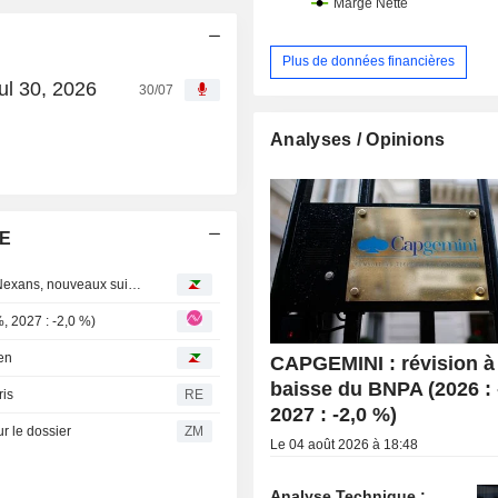
Plus de données financières
ul 30, 2026
30/07
Analyses / Opinions
SE
Avis d'analystes du jour : JP Morgan repasse positif sur Nexans, nouveaux suivis sur Assystem et GTT
, 2027 : -2,0 %)
en
CAPGEMINI : révision à 
baisse du BNPA (2026 : 
ris
RE
2027 : -2,0 %)
r le dossier
ZM
Le 04 août 2026 à 18:48
Analyse Technique :