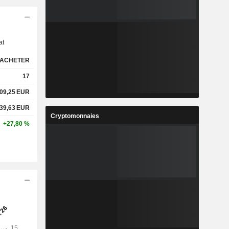
s
at
ACHETER
17
09,25
EUR
39,63
EUR
Cryptomonnaies
+27,80 %