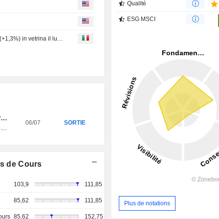
Qualité
ESG MSCI
Partenza sprint ad agosto con greggio in caduta, Milano (+1,3%) in vetrina il lusso -3-
PGEMINI
06/07
SORTIE
ibas 7HHZB (+23.07%)
s de Cours
103,9
111,85
85,62
111,85
Plus de notations
ours
85,62
152,75