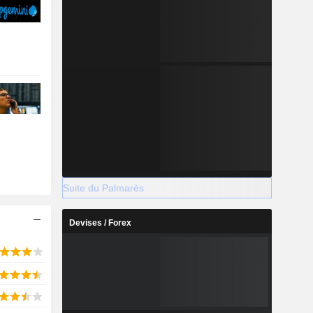
Suite du Palmarès
Devises / Forex