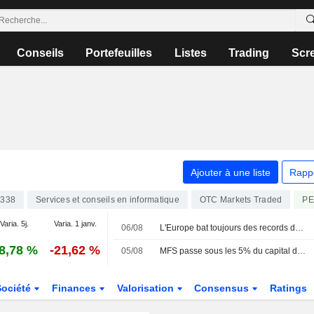
Conseils
Portefeuilles
Listes
Trading
Scr
Ajouter à une liste
Rapp
338
Services et conseils en informatique
PE
OTC Markets Traded
Varia. 5j.
Varia. 1 janv.
06/08
L'Europe bat toujours des records dans l'espoir d'un accord
8,78 %
-21,62 %
05/08
MFS passe sous les 5% du capital de Capgemini
Société
Finances
Valorisation
Consensus
Ratings