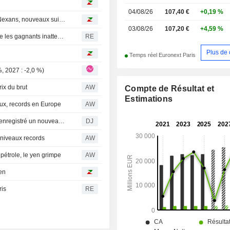
04/08/26
107,40 €
+0,19 %
Avis d'analystes du jour : JP Morgan repasse positif sur Nexans, nouveaux suivis sur Assystem et GTT
03/08/26
107,20 €
+4,59 %
Les géants technologiques européens s'imposent comme les gagnants inattendus de l'IA
RE
Plus de 
Temps réel Euronext Paris
, 2027 : -2,0 %)
ix du brut
AW
Compte de Résultat et
Estimations
ux, records en Europe
AW
CAC 40 : La Bourse de Paris finit en hausse après avoir enregistré un nouveau record
DJ
 niveaux records
AW
pétrole, le yen grimpe
AW
en
ris
RE