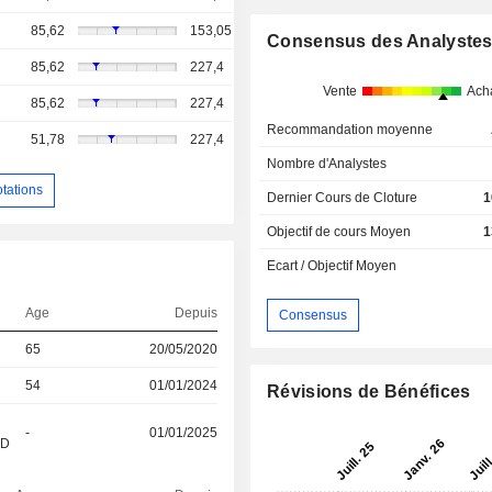
85,62
153,05
Consensus des Analyste
85,62
227,4
Vente
Ach
85,62
227,4
Recommandation moyenne
51,78
227,4
Nombre d'Analystes
otations
Dernier Cours de Cloture
1
Objectif de cours Moyen
1
Ecart / Objectif Moyen
Age
Depuis
Consensus
65
20/05/2020
54
01/01/2024
Révisions de Bénéfices
-
01/01/2025
&D