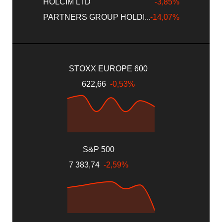
HOLCIM LTD
-3,85%
PARTNERS GROUP HOLDI...
-14,07%
STOXX EUROPE 600
622,66
-0,53%
S&P 500
7 383,74
-2,59%