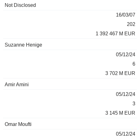
Total
Not Disclosed
Fonds
des
16/03/07
gérés
encours
Nom
Depuis
*
*
202
1 392 467 M EUR
Suzanne Henige
05/12/24
6
3 702 M EUR
Amir Amini
05/12/24
3
3 145 M EUR
Omar Moufti
05/12/24