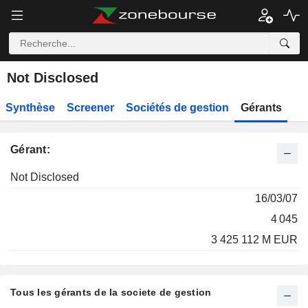
Not Disclosed
Synthèse
Screener
Sociétés de gestion
Gérants
Gérant:
Total
Not Disclosed
Fonds
des
16/03/07
gérés
encours
Nom
Depuis
*
*
4 045
3 425 112 M EUR
Tous les gérants de la societe de gestion