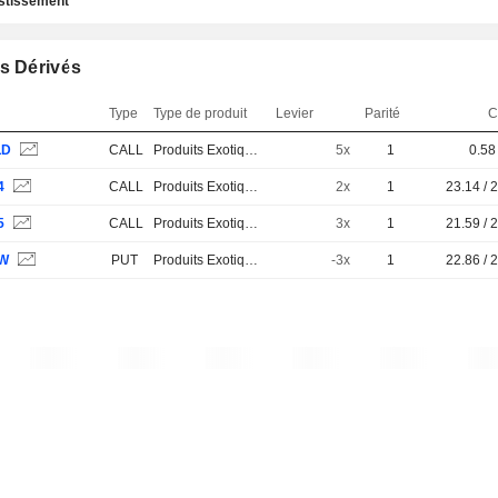
estissement
s Dérivés
Type
Type de produit
Levier
Parité
C
LD
CALL
Produits Exotiques
5x
1
0.58 
4
CALL
Produits Exotiques
2x
1
23.14 / 
5
CALL
Produits Exotiques
3x
1
21.59 / 
1W
PUT
Produits Exotiques
-3x
1
22.86 / 