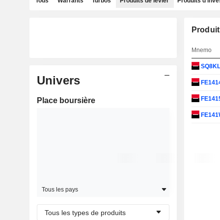
Tous
Warrants
Turbos
Produits de levier
Produits d'inv
Produit
Mnemo
SQ8K
Univers
FE141
FE141
Place boursière
FE14
Tous les pays
Tous les types de produits