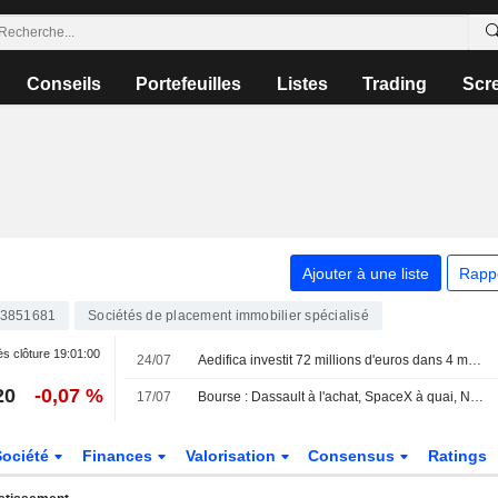
Conseils
Portefeuilles
Listes
Trading
Scr
Ajouter à une liste
Rapp
3851681
Sociétés de placement immobilier spécialisé
s clôture
19:01:00
24/07
Aedifica investit 72 millions d'euros dans 4 maisons de repos au Royaume-Uni et en Espagne
20
-0,07 %
17/07
Bourse : Dassault à l'achat, SpaceX à quai, Netflix dans les choux
Société
Finances
Valorisation
Consensus
Ratings