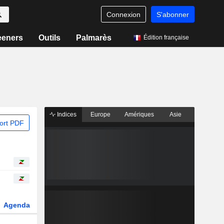
Connexion
S'abonner
eeners
Outils
Palmarès
Édition française
Indices
Europe
Amériques
Asie
ort PDF
Agenda
Secteur
Dérivés
Fonds et ETFs