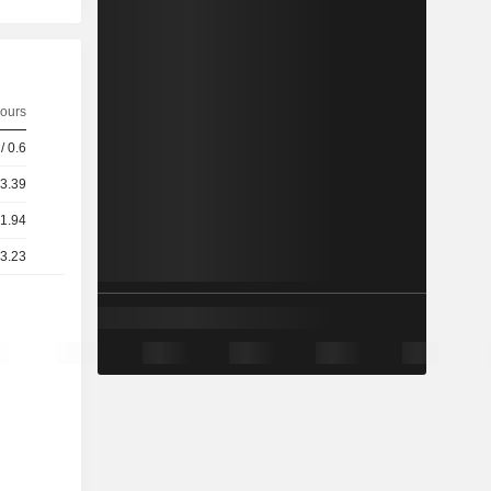
ours
/ 0.6
23.39
21.94
23.23