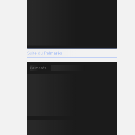
Suite du Palmarès
Palmarès