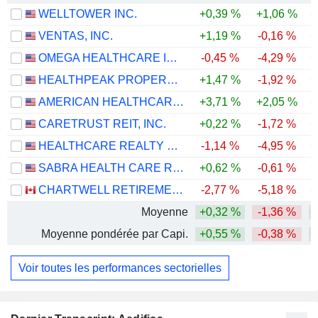
WELLTOWER INC.
+0,39 %
+1,06 %
+
VENTAS, INC.
+1,19 %
-0,16 %
+
OMEGA HEALTHCARE INVESTORS, INC.
-0,45 %
-4,29 %
+
HEALTHPEAK PROPERTIES, INC.
+1,47 %
-1,92 %
+
AMERICAN HEALTHCARE REIT, INC.
+3,71 %
+2,05 %
+
CARETRUST REIT, INC.
+0,22 %
-1,72 %
+
HEALTHCARE REALTY TRUST INCORPORATED
-1,14 %
-4,95 %
+
SABRA HEALTH CARE REIT, INC.
+0,62 %
-0,61 %
+
CHARTWELL RETIREMENT RESIDENCES
-2,77 %
-5,18 %
+
Moyenne
+0,32 %
-1,36 %
+
Moyenne pondérée par Capi.
+0,55 %
-0,38 %
+
Voir toutes les performances sectorielles