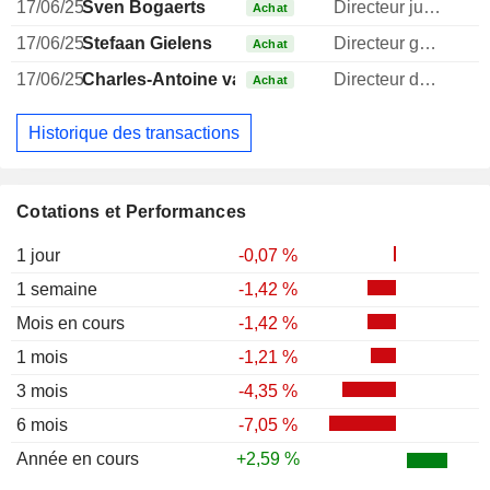
17/06/25
Sven Bogaerts
Directeur juridique
Achat
17/06/25
Stefaan Gielens
Directeur general
Achat
17/06/25
Charles-Antoine van Aelst
Directeur des investissements
Achat
Historique des transactions
Cotations et Performances
1 jour
-0,07 %
1 semaine
-1,42 %
Mois en cours
-1,42 %
1 mois
-1,21 %
3 mois
-4,35 %
6 mois
-7,05 %
Année en cours
+2,59 %