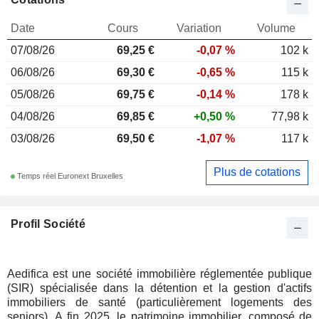
Date
Cours
Variation
Volume
07/08/26
69,25 €
-0,07 %
102 k
06/08/26
69,30 €
-0,65 %
115 k
05/08/26
69,75 €
-0,14 %
178 k
04/08/26
69,85 €
+0,50 %
77,98 k
03/08/26
69,50 €
-1,07 %
117 k
Plus de cotations
Temps réel Euronext Bruxelles
Profil Société
Aedifica est une société immobilière réglementée publique
(SIR) spécialisée dans la détention et la gestion d'actifs
immobiliers de santé (particulièrement logements des
seniors). A fin 2025, le patrimoine immobilier, composé de