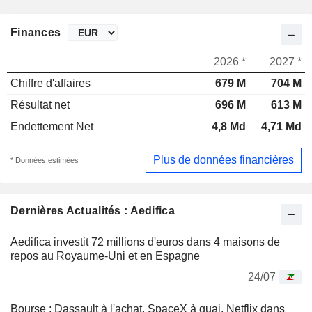
Finances
2026 *
2027 *
Chiffre d'affaires
679 M
704 M
Résultat net
696 M
613 M
Endettement Net
4,8 Md
4,71 Md
Plus de données financières
* Données estimées
Dernières Actualités : Aedifica
Aedifica investit 72 millions d'euros dans 4 maisons de
repos au Royaume-Uni et en Espagne
24/07
Bourse : Dassault à l'achat, SpaceX à quai, Netflix dans