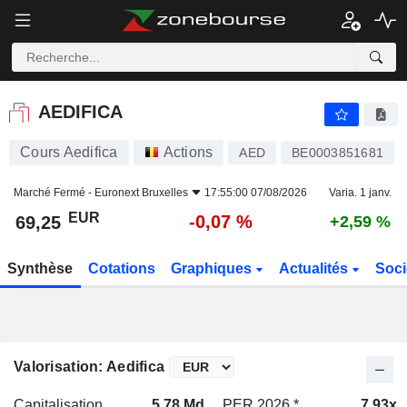
AEDIFICA
69,25
€
-0,07 %
AEDIFICA
Cours Aedifica
Actions
AED
BE0003851681
Marché Fermé -
Euronext Bruxelles
17:55:00 07/08/2026
Varia. 1 janv.
EUR
-0,07 %
69,25
+2,59 %
Synthèse
Cotations
Graphiques
Actualités
Soci
Valorisation: Aedifica
Capitalisation
5,78 Md
PER 2026 *
7,93x