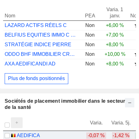
Varia. 1
Nom
PEA
janv.
Not
LAZARD ACTIFS RÉELS C
Non
+6,00 %
BELFIUS EQUITIES IMMO C CAP
Non
+7,00 %
STRATÉGIE INDICE PIERRE
Non
+8,00 %
ODDO BHF IMMOBILIER CR-EUR
Non
+10,00 %
AXA AEDIFICANDI AD
Non
+8,00 %
Plus de fonds positionnés
Sociétés de placement immobilier dans le secteur
de la santé
Varia.
Varia. 5j.
AEDIFICA
-0,07 %
-1,42 %