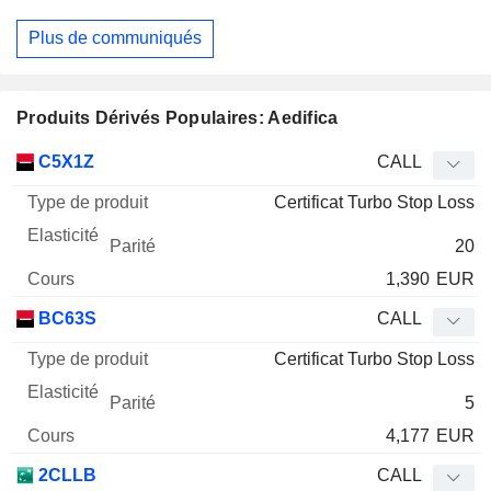
Plus de communiqués
Produits Dérivés Populaires: Aedifica
Type
C5X1Z
CALL
de
Certificat Turbo Stop Loss
Mnemo
Type
produit
Elasticité
Parité
Cours
20
1,390
EUR
BC63S
CALL
Certificat Turbo Stop Loss
5
4,177
EUR
2CLLB
CALL