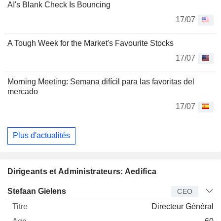
AI's Blank Check Is Bouncing
17/07
A Tough Week for the Market's Favourite Stocks
17/07
Morning Meeting: Semana difícil para las favoritas del
mercado
17/07
Plus d'actualités
Dirigeants et Administrateurs: Aedifica
Dirigeant
Titre
Age
Depuis
Stefaan Gielens
CEO
Directeur Général