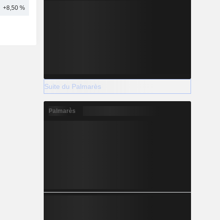
+8,50 %
19
Suite du Palmarès
Palmarès