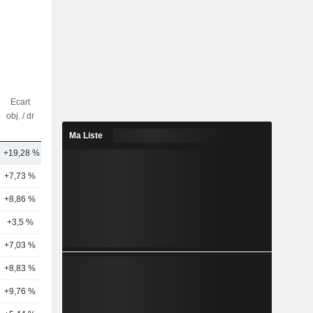
Ecart
Nbr
obj. / dr
d'analystes
Ma Liste
+19,28 %
10
+7,73 %
22
+8,86 %
22
+3,5 %
19
+7,03 %
18
+8,83 %
15
+9,76 %
13