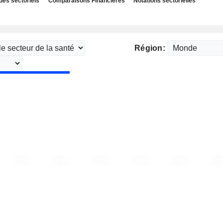
des sectoriels
Comparaisons Financières
Notations sectorielles
Région: