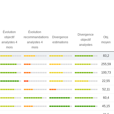
Évolution
Évolution
Divergence
objectif
recommandations
Divergence
Obj.
objectif
analystes 4
analystes 4
estimations
moyen
analystes
mois
mois
83,2
255,59
100,73
22,55
52,11
60,4
45,15