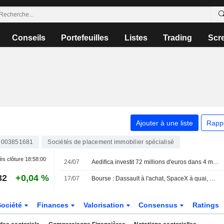
Conseils
Portefeuilles
Listes
Trading
Scr
Ajouter à une liste
Rapp
0003851681
Sociétés de placement immobilier spécialisé
ès clôture
18:58:00
24/07
Aedifica investit 72 millions d'euros dans 4 maisons de repos au Royaume-Uni et en Espagne
32
+0,04 %
17/07
Bourse : Dassault à l'achat, SpaceX à quai, Netflix dans les choux
Société
Finances
Valorisation
Consensus
Ratings