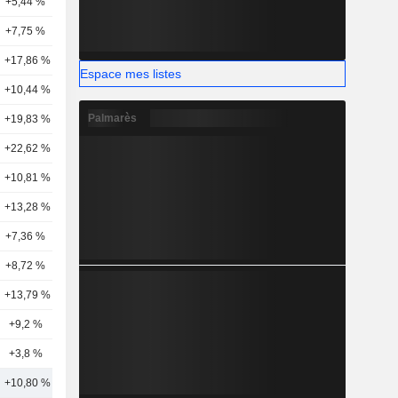
+5,44 %
12
+7,75 %
14
+17,86 %
11
Espace mes listes
+10,44 %
8
Palmarès
+19,83 %
9
+22,62 %
7
+10,81 %
4
+13,28 %
7
+7,36 %
7
+8,72 %
7
+13,79 %
7
+9,2 %
3
+3,8 %
1
+10,80 %
11