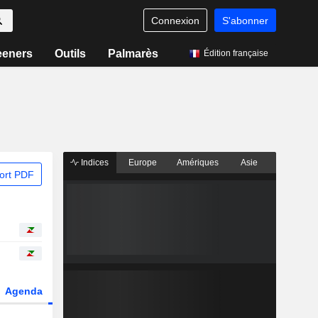
Connexion
S'abonner
eeners
Outils
Palmarès
Édition française
Indices
Europe
Amériques
Asie
ort PDF
Agenda
Secteur
Dérivés
Fonds et ETFs