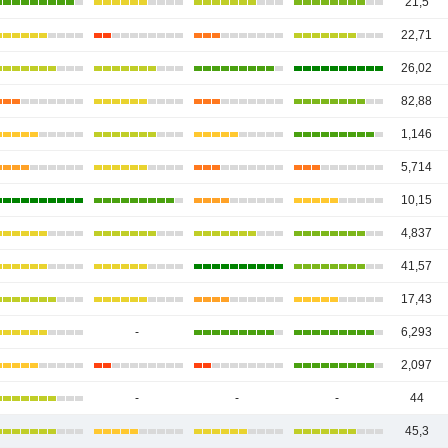
21,5
22,71
26,02
82,88
1,146
5,714
10,15
4,837
41,57
17,43
-
6,293
2,097
-
-
-
44
45,3