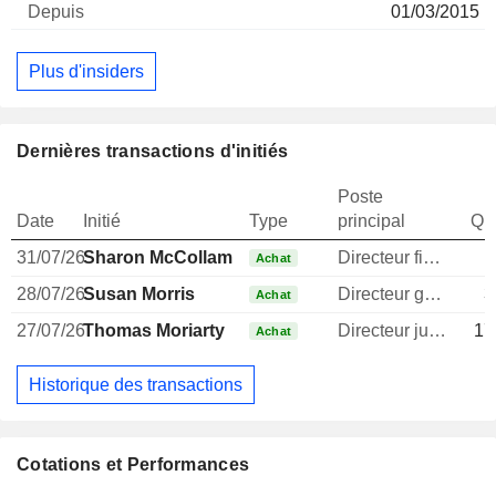
01/03/2015
Plus d'insiders
Dernières transactions d'initiés
Poste
Date
Initié
Type
principal
Qua
31/07/26
Sharon McCollam
Directeur financier
Achat
28/07/26
Susan Morris
Directeur general
3
Achat
27/07/26
Thomas Moriarty
Directeur juridique
17
Achat
Historique des transactions
Cotations et Performances