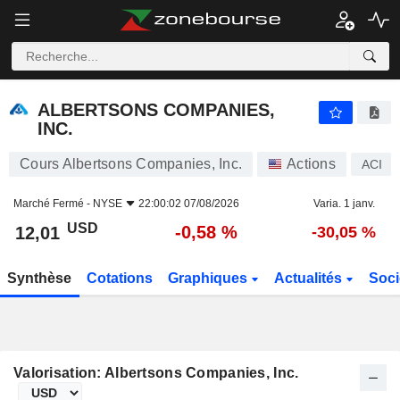
ALBERTSONS COMPANIES, INC.
12,01
$
-0,58 %
ALBERTSONS COMPANIES,
INC.
Cours Albertsons Companies, Inc.
Actions
ACI
Marché Fermé -
NYSE
22:00:02 07/08/2026
Varia. 1 janv.
USD
-0,58 %
12,01
-30,05 %
Synthèse
Cotations
Graphiques
Actualités
Soci
Valorisation: Albertsons Companies, Inc.