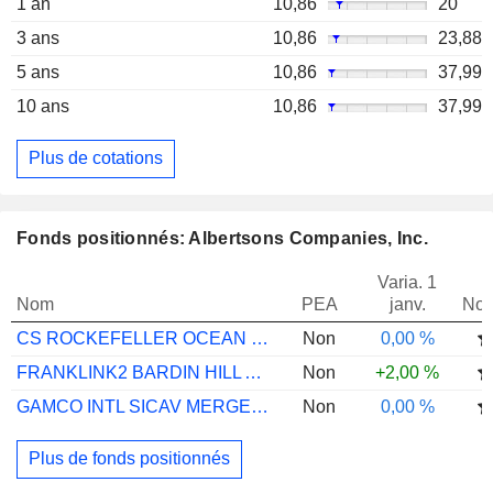
1 an
10,86
20
3 ans
10,86
23,88
5 ans
10,86
37,99
10 ans
10,86
37,99
Plus de cotations
Fonds positionnés: Albertsons Companies, Inc.
Varia. 1
Nom
PEA
janv.
Not
CS ROCKEFELLER OCEAN ENGAGEMENT FB USD
Non
0,00 %
FRANKLINK2 BARDIN HILL ARB EOPFACCEURH1
Non
+2,00 %
GAMCO INTL SICAV MERGER ARBTRG I (EUR)
Non
0,00 %
Plus de fonds positionnés