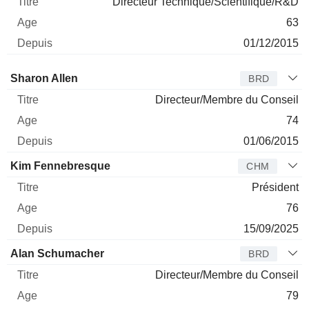
Directeur Technique/Scientifique/R&D
63
01/12/2015
Administrateur
Titre
Age
Depuis
Sharon Allen
BRD
Directeur/Membre du Conseil
74
01/06/2015
Kim Fennebresque
CHM
Président
76
15/09/2025
Alan Schumacher
BRD
Directeur/Membre du Conseil
79