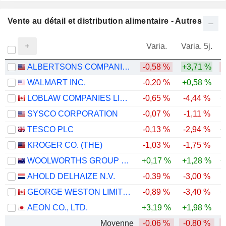
Vente au détail et distribution alimentaire - Autres
Varia.
Varia. 5j.
ALBERTSONS COMPANIES, INC.
-0,58 %
+3,71 %
-
WALMART INC.
-0,20 %
+0,58 %
LOBLAW COMPANIES LIMITED
-0,65 %
-4,44 %
+
SYSCO CORPORATION
-0,07 %
-1,11 %
TESCO PLC
-0,13 %
-2,94 %
+
KROGER CO. (THE)
-1,03 %
-1,75 %
-
WOOLWORTHS GROUP LIMITED
+0,17 %
+1,28 %
+
AHOLD DELHAIZE N.V.
-0,39 %
-3,00 %
GEORGE WESTON LIMITED
-0,89 %
-3,40 %
+
AEON CO., LTD.
+3,19 %
+1,98 %
-
Moyenne
-0,06 %
-0,80 %