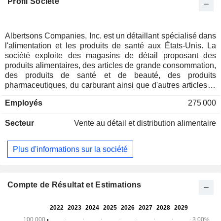
Profil Société
Albertsons Companies, Inc. est un détaillant spécialisé dans
l'alimentation et les produits de santé aux États-Unis. La
société exploite des magasins de détail proposant des
produits alimentaires, des articles de grande consommation,
des produits de santé et de beauté, des produits
pharmaceutiques, du carburant ainsi que d'autres articles et
services, soit en magasin, soit via des canaux numériques.
Employés
275 000
Elle exploite environ 2 244 magasins de détail, auxquels
s'ajoutent 405 stations-service, 22 centres de distribution
Secteur
Vente au détail et distribution alimentaire
spécialisés, 19 sites de production et diverses plateformes
numériques. La société exploite plus de 2 244 magasins
répartis dans 35 États et dans le district de Columbia sous
Plus d'informations sur la société
22 enseignes, notamment Albertsons, Safeway, Vons,
Pavilions, Randalls, Tom Thumb, Carrs, Jewel-Osco, ACME,
Shaw's, Star Market, United Supermarkets, Market Street,
Haggen, Kings Food Markets et Balducci's Food Lovers
Compte de Résultat et Estimations
Market. Ses marques propres comprennent notamment
Signature SELECT, O Organics, Open Nature, Signature
Cafe, Lucerne et Waterfront BISTRO.