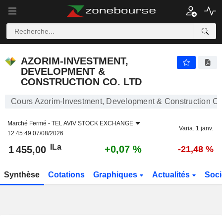
AZORIM-INVESTMENT, DEVELOPMENT & CONSTRUCTION CO. LTD
1 455,00
ILa
+0,07 %
AZORIM-INVESTMENT,
DEVELOPMENT &
CONSTRUCTION CO. LTD
Cours Azorim-Investment, Development & Construction Co
Marché Fermé -
TEL AVIV STOCK EXCHANGE
Varia. 1 janv.
12:45:49 07/08/2026
ILa
+0,07 %
1 455,00
-21,48 %
Synthèse
Cotations
Graphiques
Actualités
Soci