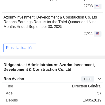
27/03
Azorim-Investment, Development & Construction Co. Ltd
Reports Earnings Results for the Third Quarter and Nine
Months Ended September 30, 2025
27/11
Plus d'actualités
Dirigeants et Administrateurs: Azorim-Investment,
Development & Construction Co. Ltd
Dirigeant
Titre
Age
Depuis
Ron Avidan
CEO
Directeur Général
57
16/05/2019