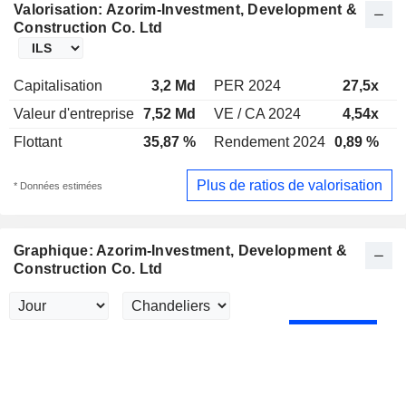
Valorisation: Azorim-Investment, Development &
Construction Co. Ltd
Capitalisation
3,2 Md
PER 2024
27,5x
P
Valeur d'entreprise
7,52 Md
VE / CA 2024
4,54x
V
Flottant
35,87 %
Rendement 2024
0,89 %
R
Plus de ratios de valorisation
* Données estimées
Graphique: Azorim-Investment, Development &
Construction Co. Ltd