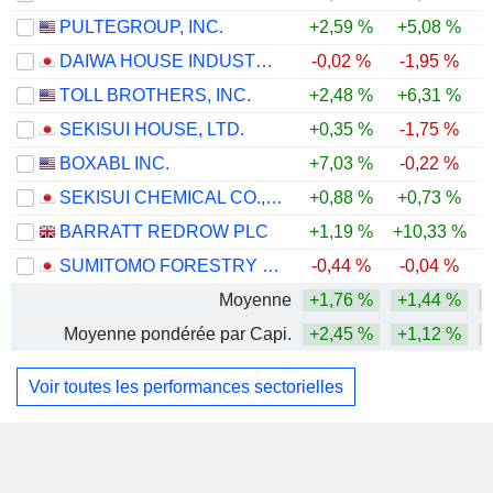
PULTEGROUP, INC.
+2,59 %
+5,08 %
+
DAIWA HOUSE INDUSTRY CO., LTD.
-0,02 %
-1,95 %
-
TOLL BROTHERS, INC.
+2,48 %
+6,31 %
+
SEKISUI HOUSE, LTD.
+0,35 %
-1,75 %
BOXABL INC.
+7,03 %
-0,22 %
-
SEKISUI CHEMICAL CO., LTD.
+0,88 %
+0,73 %
BARRATT REDROW PLC
+1,19 %
+10,33 %
-
SUMITOMO FORESTRY CO., LTD.
-0,44 %
-0,04 %
-
Moyenne
+1,76 %
+1,44 %
Moyenne pondérée par Capi.
+2,45 %
+1,12 %
Voir toutes les performances sectorielles