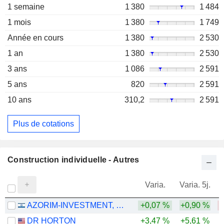
1 semaine
1 380
1 484
1 mois
1 380
1 749
Année en cours
1 380
2 530
1 an
1 380
2 530
3 ans
1 086
2 591
5 ans
820
2 591
10 ans
310,2
2 591
Plus de cotations
Construction individuelle - Autres
Varia.
Varia. 5j.
AZORIM-INVESTMENT, DEVELOPMENT & CONSTRUCTION CO. LTD
+0,07 %
+0,90 %
-
DR HORTON
+3,47 %
+5,61 %