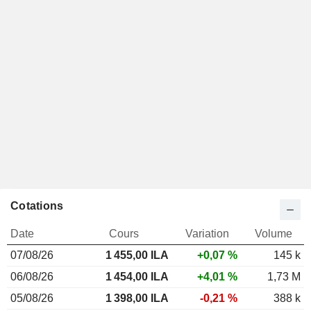
Cotations
Date
Cours
Variation
Volume
07/08/26
1 455,00 ILA
+0,07 %
145 k
06/08/26
1 454,00 ILA
+4,01 %
1,73 M
05/08/26
1 398,00 ILA
-0,21 %
388 k