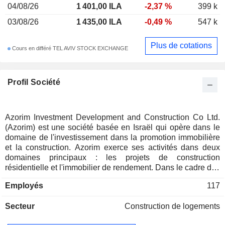
04/08/26
1 401,00 ILA
-2,37 %
399 k
03/08/26
1 435,00 ILA
-0,49 %
547 k
Plus de cotations
Cours en différé TEL AVIV STOCK EXCHANGE
Profil Société
Azorim Investment Development and Construction Co Ltd.
(Azorim) est une société basée en Israël qui opère dans le
domaine de l'investissement dans la promotion immobilière
et la construction. Azorim exerce ses activités dans deux
domaines principaux : les projets de construction
résidentielle et l'immobilier de rendement. Dans le cadre des
projets de construction résidentielle, la société lance des
Employés
117
projets, acquiert des terrains, planifie, développe et vend
des appartements. Ces activités sont principalement
Secteur
Construction de logements
menées par l’intermédiaire de ses filiales : Azorim Building
(1965) et Shikun Upituach Le’Israel Ltd. La deuxième