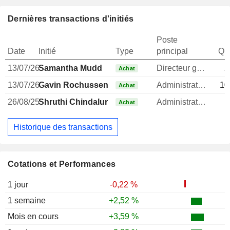
Dernières transactions d'initiés
Poste
Date
Initié
Type
principal
Qua
13/07/26
Samantha Mudd
Directeur general
2
Achat
13/07/26
Gavin Rochussen
Administrateur
10
Achat
26/08/25
Shruthi Chindalur
Administrateur
Achat
Historique des transactions
Cotations et Performances
1 jour
-0,22 %
1 semaine
+2,52 %
Mois en cours
+3,59 %