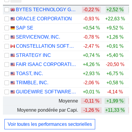
BYTES TECHNOLOGY GROUP PLC
-0,22 %
+2,52 %
+
ORACLE CORPORATION
-0,93 %
+22,63 %
-
SAP SE
+0,54 %
+9,52 %
-
SERVICENOW, INC.
-0,78 %
+1,26 %
-
CONSTELLATION SOFTWARE INC.
-2,47 %
+0,91 %
-
STRATEGY INC
+0,74 %
+5,40 %
-
FAIR ISAAC CORPORATION
+4,26 %
-20,50 %
-
TOAST, INC.
+2,93 %
+6,75 %
-
TRIMBLE, INC.
-2,06 %
+0,58 %
-
GUIDEWIRE SOFTWARE, INC.
+0,01 %
-4,14 %
-
Moyenne
-0,11 %
+1,99 %
-
Moyenne pondérée par Capi.
-1,26 %
+11,33 %
-
Voir toutes les performances sectorielles