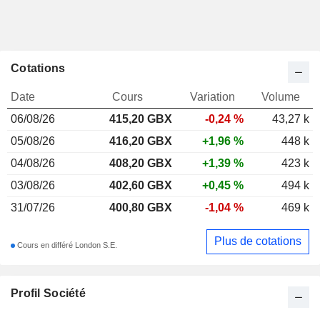
Cotations
Date
Cours
Variation
Volume
06/08/26
415,20
GBX
-0,24 %
43,27 k
05/08/26
416,20 GBX
+1,96 %
448 k
04/08/26
408,20 GBX
+1,39 %
423 k
03/08/26
402,60 GBX
+0,45 %
494 k
31/07/26
400,80 GBX
-1,04 %
469 k
Plus de cotations
Cours en différé London S.E.
Profil Société