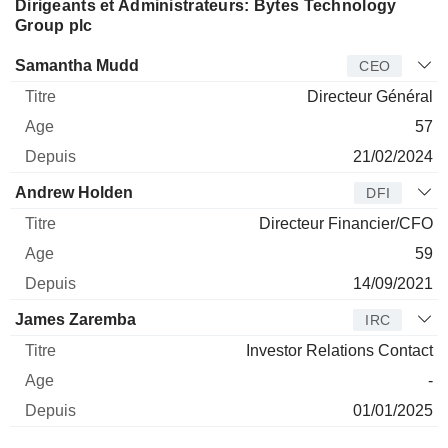
Dirigeants et Administrateurs: Bytes Technology
Group plc
Dirigeant
Titre
Age
Depuis
Samantha Mudd
CEO
Directeur Général
57
21/02/2024
Andrew Holden
DFI
Directeur Financier/CFO
59
14/09/2021
James Zaremba
IRC
Investor Relations Contact
-
01/01/2025