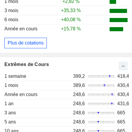
1 mois
+2,82 %
3 mois
+35,33 %
6 mois
+40,08 %
Année en cours
+15,78 %
Plus de cotations
Extrêmes de Cours
1 semaine
399,2
418,4
1 mois
389,6
430,4
Année en cours
248,6
430,4
1 an
248,6
431,6
3 ans
248,6
665
5 ans
248,6
665
10 ans
248,6
665