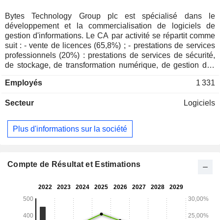
Bytes Technology Group plc est spécialisé dans le
développement et la commercialisation de logiciels de
gestion d'informations. Le CA par activité se répartit comme
suit : - vente de licences (65,8%) ; - prestations de services
professionnels (20%) : prestations de services de sécurité,
de stockage, de transformation numérique, de gestion des
actifs logiciels, de gestion du cloud et de cyber-conseil ; -
Employés
1 331
vente de matériels informatiques (14,2%) : serveurs,
ordinateurs portables, etc. La répartition géographique du
Secteur
Logiciels
CA est la suivante : Royaume-Uni (96,1%), Europe (2,3%) et
autres (1,6%).
Plus d'informations sur la société
Compte de Résultat et Estimations