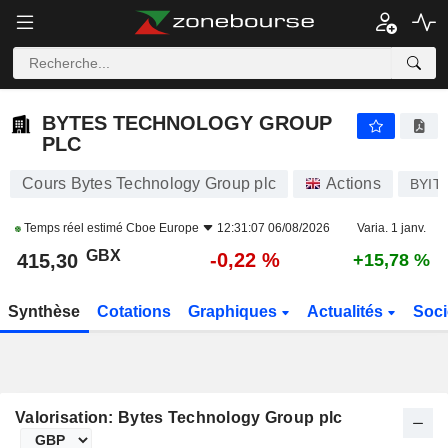
BYTES TECHNOLOGY GROUP PLC
415,30
p
-0,22 %
BYTES TECHNOLOGY GROUP
PLC
Cours Bytes Technology Group plc
Actions
BYIT
Temps réel estimé
Cboe Europe
12:31:07 06/08/2026
Varia. 1 janv.
GBX
-0,22 %
415,30
+15,78 %
Synthèse
Cotations
Graphiques
Actualités
Soci
Valorisation: Bytes Technology Group plc