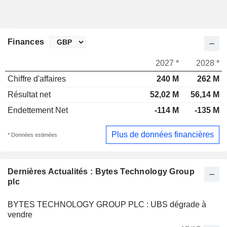
Finances
2027 *
2028 *
Chiffre d'affaires
240 M
262 M
Résultat net
52,02 M
56,14 M
Endettement Net
-114 M
-135 M
Plus de données financières
* Données estimées
Dernières Actualités : Bytes Technology Group
plc
BYTES TECHNOLOGY GROUP PLC : UBS dégrade à
vendre