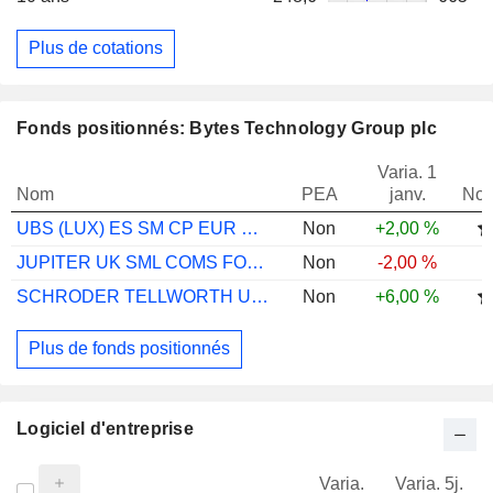
Plus de cotations
Fonds positionnés: Bytes Technology Group plc
Varia. 1
Nom
PEA
janv.
Not
UBS (LUX) ES SM CP EUR SUST EUR UX
Non
+2,00 %
JUPITER UK SML COMS FOCUS I GBP INC
Non
-2,00 %
SCHRODER TELLWORTH UK DYN ABS RT P2£ACC
Non
+6,00 %
Plus de fonds positionnés
Logiciel d'entreprise
Varia.
Varia. 5j.