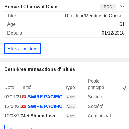
Bernard Charnwut Chan
BRD
Directeur/Membre du Conseil
61
01/12/2018
Plus d'insiders
Dernières transactions d'initiés
Poste
Date
Initié
Type
principal
Qua
03/11/21
SWIRE PACIFIC LTD.
Société
3
Autre
12/08/20
SWIRE PACIFIC LTD.
Société
3
Autre
10/08/20
Mei Shuen Low
Administrateur
Autre