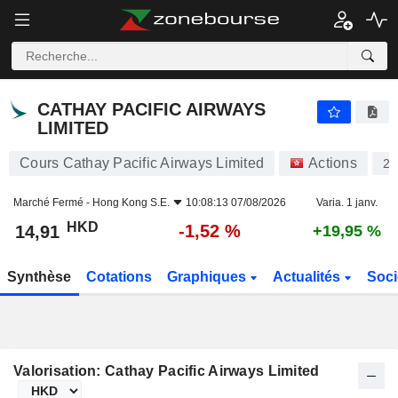
CATHAY PACIFIC AIRWAYS LIMITED
14,91
$
-1,52 %
CATHAY PACIFIC AIRWAYS
LIMITED
Cours Cathay Pacific Airways Limited
Actions
29
Marché Fermé -
Hong Kong S.E.
10:08:13 07/08/2026
Varia. 1 janv.
HKD
-1,52 %
14,91
+19,95 %
Synthèse
Cotations
Graphiques
Actualités
Soci
Valorisation: Cathay Pacific Airways Limited