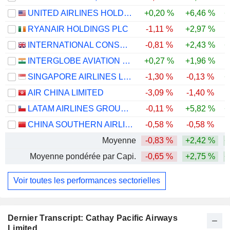
UNITED AIRLINES HOLDINGS, INC.
+0,20 %
+6,46 %
+
RYANAIR HOLDINGS PLC
-1,11 %
+2,97 %
INTERNATIONAL CONSOLIDATED AIRLINES GROUP, S.A.
-0,81 %
+2,43 %
+
INTERGLOBE AVIATION LIMITED
+0,27 %
+1,96 %
SINGAPORE AIRLINES LIMITED
-1,30 %
-0,13 %
+
AIR CHINA LIMITED
-3,09 %
-1,40 %
-
LATAM AIRLINES GROUP S.A.
-0,11 %
+5,82 %
+
CHINA SOUTHERN AIRLINES COMPANY LIMITED
-0,58 %
-0,58 %
Moyenne
-0,83 %
+2,42 %
+
Moyenne pondérée par Capi.
-0,65 %
+2,75 %
+
Voir toutes les performances sectorielles
Dernier Transcript: Cathay Pacific Airways
Limited