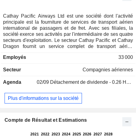
Cathay Pacific Airways Ltd est une société dont l'activité
principale est la fourniture de services de transport aérien
international de passagers et de fret. Avec ses filiales, la
société exerce ses activités par l'intermédiaire de ses quatre
secteurs d'exploitation. Le secteur Cathay Pacific et Cathay
Dragon fournit un service complet de transport aérien
international de passagers et de fret sous les marques
Employés
33 000
Cathay Pacific et Cathay Dragon. Le secteur Air Hong Kong
assure le transport aérien de fret express et propose des
Secteur
Compagnies aériennes
services réguliers en Asie. Le segment HK Express fournit
un service de transport aérien de passagers à bas prix
Agenda
02/09
Détachement de dividende - 0.26 HKD
offrant des services réguliers en Asie. Le segment Airline
Services fournit des services de soutien aux opérations des
compagnies aériennes, notamment des services de
Plus d'informations sur la société
restauration, des opérations de terminal de fret, des services
de manutention au sol et des services de blanchisserie
commerciale.
Compte de Résultat et Estimations