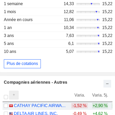
1 semaine
14,33
15,22
1 mois
12,82
15,22
Année en cours
11,06
15,22
1 an
10,34
15,22
3 ans
7,63
15,22
5 ans
6,1
15,22
10 ans
5,07
15,22
Plus de cotations
Compagnies aériennes - Autres
Varia.
Varia. 5j.
CATHAY PACIFIC AIRWAYS LIMITED
-1,52 %
+2,90 %
+
DELTA AIR LINES, INC.
-0,49 %
+4,62 %
+