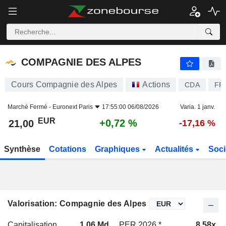
COMPAGNIE DES ALPES
21,00
€
+0,72 %
COMPAGNIE DES ALPES
Cours Compagnie des Alpes
Actions
CDA
FR
Marché Fermé -
Euronext Paris
17:55:00 06/08/2026
Varia. 1 janv.
EUR
+0,72 %
21,00
-17,16 %
Synthèse
Cotations
Graphiques
Actualités
Soci
Valorisation: Compagnie des Alpes
Capitalisation
1,06 Md
PER 2026 *
8,58x