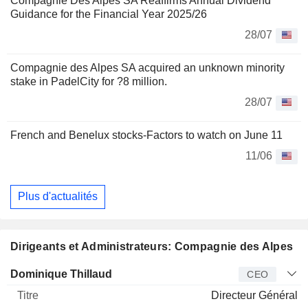
Compagnie Des Alpes SA Reaffirms Annual Dividend
Guidance for the Financial Year 2025/26
28/07
Compagnie des Alpes SA acquired an unknown minority
stake in PadelCity for ?8 million.
28/07
French and Benelux stocks-Factors to watch on June 11
11/06
Plus d'actualités
Dirigeants et Administrateurs: Compagnie des Alpes
Dirigeant
Titre
Age
Depuis
Dominique Thillaud
CEO
Directeur Général