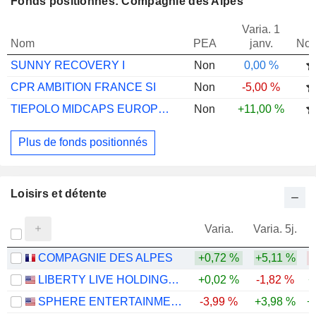
Fonds positionnés: Compagnie des Alpes
Varia. 1
Nom
PEA
janv.
Not
SUNNY RECOVERY I
Non
0,00 %
CPR AMBITION FRANCE SI
Non
-5,00 %
TIEPOLO MIDCAPS EUROPE C
Non
+11,00 %
Plus de fonds positionnés
Loisirs et détente
Varia.
Varia. 5j.
COMPAGNIE DES ALPES
+0,72 %
+5,11 %
LIBERTY LIVE HOLDINGS, INC.
+0,02 %
-1,82 %
+
SPHERE ENTERTAINMENT CO.
-3,99 %
+3,98 %
+