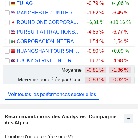
TUI AG
-0,79 %
+4,06 %
MANCHESTER UNITED PLC
-1,62 %
-6,45 %
+
ROUND ONE CORPORATION
+6,31 %
+10,16 %
-
PURSUIT ATTRACTIONS AND HOSPITALITY, INC.
-4,85 %
-6,77 %
+
CORPORACIÓN INTERAMERICANA DE ENTRETENIMIENTO, S.A.B. DE C.V.
-1,54 %
-1,54 %
-
HUANGSHAN TOURISM DEVELOPMENT CO.,LTD.
-0,80 %
+0,09 %
LUCKY STRIKE ENTERTAINMENT CORPORATION
-1,62 %
-4,98 %
-
Moyenne
-0,81 %
-1,36 %
+
Moyenne pondérée par Capi.
-0,93 %
-0,32 %
+
Voir toutes les performances sectorielles
Recommandations des Analystes: Compagnie
des Alpes
L'ombre d'un doute (épisode V)