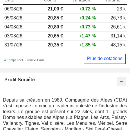
06/08/26
21,00 €
+0,72 %
23 k
05/08/26
20,85 €
+0,24 %
26,73 k
04/08/26
20,80 €
+0,73 %
26,61 k
03/08/26
20,65 €
+1,47 %
31,14 k
31/07/26
20,35 €
+1,85 %
48,15 k
Plus de cotations
Temps réel Euronext Paris
Profil Société
Depuis sa création en 1989, Compagnie des Alpes (CDA)
s'est imposée comme un leader incontesté de l'industrie des
loisirs. Le groupe est présent sur 22 sites, dont 11 grands
Domaines skiables des Alpes (La Plagne, Les Arcs, Peisey-
Vallandry, Tignes, Val d'Isère, Les Menuires, Méribel, Serre
Chevalier, Flaine, Samoëns - Morillon - Sixt Fer-à-Cheval et