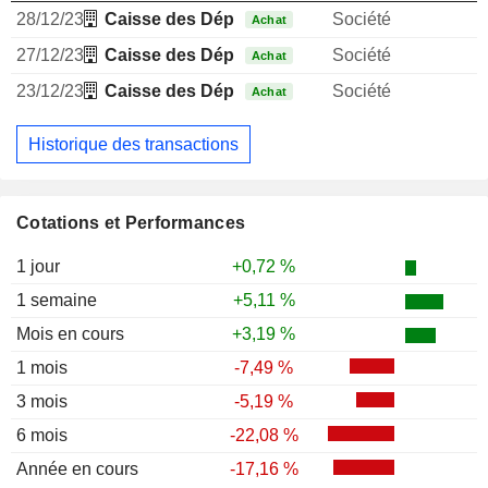
28/12/23
Caisse des Dépôts et Consignations
Société
1
Achat
27/12/23
Caisse des Dépôts et Consignations
Société
1
Achat
23/12/23
Caisse des Dépôts et Consignations
Société
Achat
Historique des transactions
Cotations et Performances
1 jour
+0,72 %
1 semaine
+5,11 %
Mois en cours
+3,19 %
1 mois
-7,49 %
3 mois
-5,19 %
6 mois
-22,08 %
Année en cours
-17,16 %