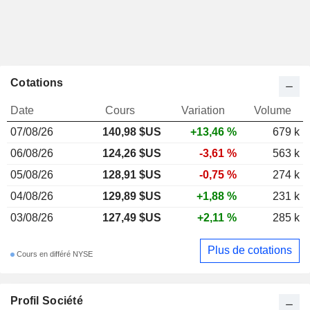
Cotations
Date
Cours
Variation
Volume
07/08/26
140,98 $US
+13,46 %
679 k
06/08/26
124,26 $US
-3,61 %
563 k
05/08/26
128,91 $US
-0,75 %
274 k
04/08/26
129,89 $US
+1,88 %
231 k
03/08/26
127,49 $US
+2,11 %
285 k
Plus de cotations
Cours en différé NYSE
Profil Société