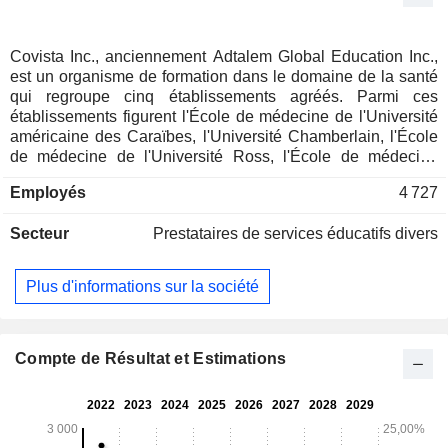
Covista Inc., anciennement Adtalem Global Education Inc.,
est un organisme de formation dans le domaine de la santé
qui regroupe cinq établissements agréés. Parmi ces
établissements figurent l'École de médecine de l'Université
américaine des Caraïbes, l'Université Chamberlain, l'École
de médecine de l'Université Ross, l'École de médecine
vétérinaire de l'Université Ross et l'Université Walden. Il
Employés
4 727
offre un accès personnalisé et facilité par la technologie aux
carrières dans le domaine de la santé. Son American
Secteur
Prestataires de services éducatifs divers
University of the Caribbean School of Medicine dispense un
enseignement médical axé sur l’expérience clinique sur ses
deux campus situés à Saint-Martin et à Preston, au
Plus d'informations sur la société
Royaume-Uni. La Chamberlain University forme des
étudiants en soins infirmiers aux États-Unis, proposant des
programmes de soins infirmiers et de santé sur plus de 24
campus à travers le pays ainsi qu’en ligne. La Walden
Compte de Résultat et Estimations
University propose une formation en santé aux
professionnels en activité grâce à une gamme de
programmes en ligne comprenant les soins infirmiers, les
sciences de la santé, la santé publique et le management