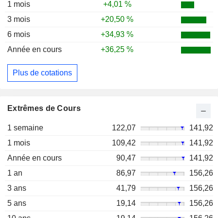
1 mois
+4,01 %
3 mois
+20,50 %
6 mois
+34,93 %
Année en cours
+36,25 %
Plus de cotations
Extrêmes de Cours
1 semaine
122,07
141,92
1 mois
109,42
141,92
Année en cours
90,47
141,92
1 an
86,97
156,26
3 ans
41,79
156,26
5 ans
19,14
156,26