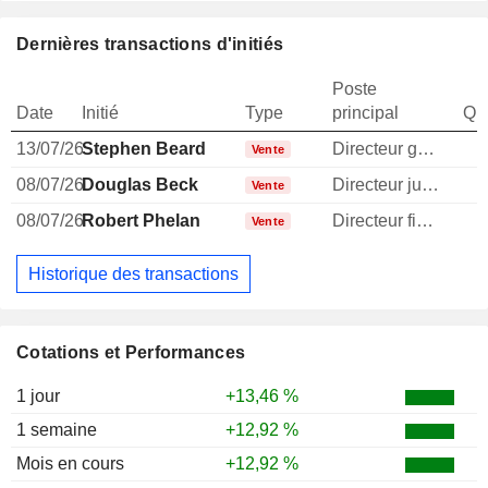
Dernières transactions d'initiés
Poste
Date
Initié
Type
principal
Qua
13/07/26
Stephen Beard
Directeur general
Vente
08/07/26
Douglas Beck
Directeur juridique
Vente
08/07/26
Robert Phelan
Directeur financier
Vente
Historique des transactions
Cotations et Performances
1 jour
+13,46 %
1 semaine
+12,92 %
Mois en cours
+12,92 %