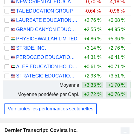
NEW ORIENTAL EDUCATION & TECHNOLOGY GROUP INC.
-0,70 %
-4,18 %
+
TAL EDUCATION GROUP
-0,64 %
-0,96 %
LAUREATE EDUCATION, INC.
+2,76 %
+0,08 %
+
GRAND CANYON EDUCATION, INC.
+2,55 %
+4,95 %
-
PHYSICSWALLAH LIMITED
+4,86 %
+5,36 %
STRIDE, INC.
+3,14 %
+2,76 %
-
PERDOCEO EDUCATION CORPORATION
+4,31 %
+6,41 %
ALEF EDUCATION HOLDING PLC
+0,61 %
+0,71 %
STRATEGIC EDUCATION, INC.
+2,93 %
+3,51 %
Moyenne
+3,33 %
+1,70 %
Moyenne pondérée par Capi.
+2,72 %
+0,76 %
+
Voir toutes les performances sectorielles
Dernier Transcript: Covista Inc.