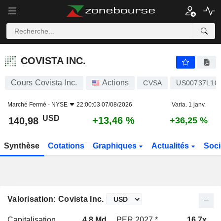
COVISTA INC.
140,98
$
+13,46 %
COVISTA INC.
Cours Covista Inc.
Actions
CVSA
US00737L10
Marché Fermé -
NYSE
22:00:03 07/08/2026
Varia. 1 janv.
USD
+13,46 %
140,98
+36,25 %
Synthèse
Cotations
Graphiques
Actualités
Soci
Valorisation: Covista Inc.
Capitalisation
4,8 Md
PER 2027 *
16,7x
P