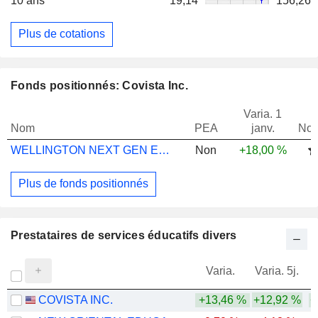
10 ans
19,14
156,26
Plus de cotations
Fonds positionnés: Covista Inc.
Varia. 1
Nom
PEA
janv.
Not
WELLINGTON NEXT GEN EDUCATION USD EN AC
Non
+18,00 %
Plus de fonds positionnés
Prestataires de services éducatifs divers
Varia.
Varia. 5j.
COVISTA INC.
+13,46 %
+12,92 %
+