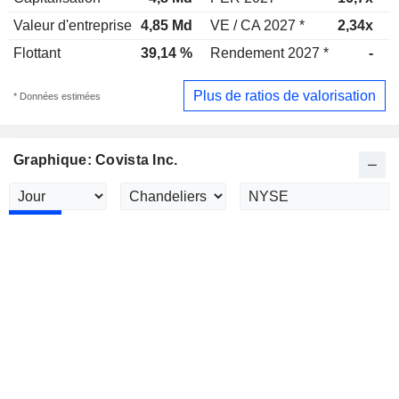
Valeur d'entreprise
4,85 Md
VE / CA 2027 *
2,34x
V
Flottant
39,14 %
Rendement 2027 *
-
R
Plus de ratios de valorisation
* Données estimées
Graphique: Covista Inc.