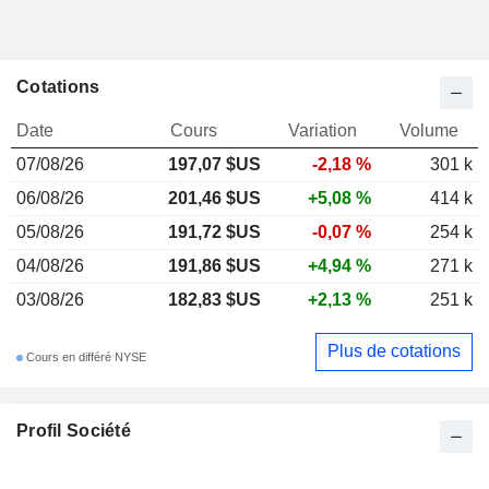
Cotations
Date
Cours
Variation
Volume
07/08/26
197,07 $US
-2,18 %
301 k
06/08/26
201,46 $US
+5,08 %
414 k
05/08/26
191,72 $US
-0,07 %
254 k
04/08/26
191,86 $US
+4,94 %
271 k
03/08/26
182,83 $US
+2,13 %
251 k
Plus de cotations
Cours en différé NYSE
Profil Société