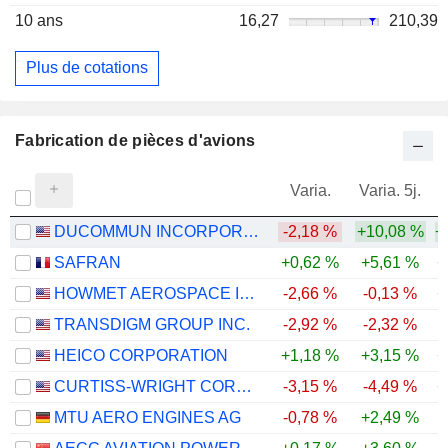
10 ans
16,27
210,39
Plus de cotations
Fabrication de pièces d'avions
Varia.
Varia. 5j.
DUCOMMUN INCORPORATED
-2,18 %
+10,08 %
+
SAFRAN
+0,62 %
+5,61 %
+
HOWMET AEROSPACE INC.
-2,66 %
-0,13 %
+
TRANSDIGM GROUP INC.
-2,92 %
-2,32 %
-
HEICO CORPORATION
+1,18 %
+3,15 %
+
CURTISS-WRIGHT CORPORATION
-3,15 %
-4,49 %
+
MTU AERO ENGINES AG
-0,78 %
+2,49 %