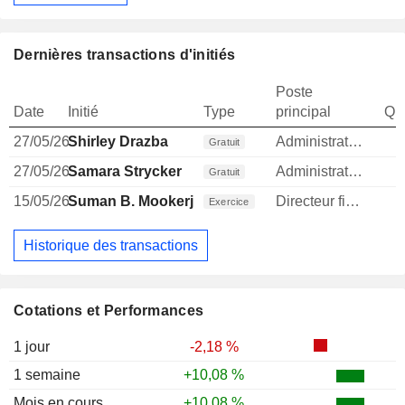
Dernières transactions d'initiés
Poste
Date
Initié
Type
principal
Qua
27/05/26
Shirley Drazba
Administrateur
Gratuit
27/05/26
Samara Strycker
Administrateur
Gratuit
15/05/26
Suman B. Mookerji
Directeur financier
Exercice
Historique des transactions
Cotations et Performances
1 jour
-2,18 %
1 semaine
+10,08 %
Mois en cours
+10,08 %