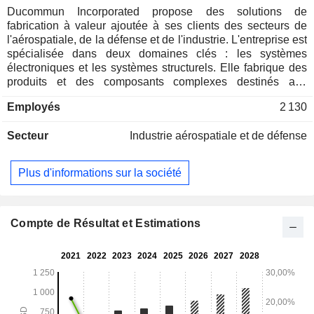
Ducommun Incorporated propose des solutions de
fabrication à valeur ajoutée à ses clients des secteurs de
l'aérospatiale, de la défense et de l'industrie. L'entreprise est
spécialisée dans deux domaines clés : les systèmes
électroniques et les systèmes structurels. Elle fabrique des
produits et des composants complexes destinés aux
plateformes d'avions commerciaux, aux programmes
Employés
2 130
militaires et spatiaux critiques, ainsi qu'à des applications
industrielles sophistiquées. La division Systèmes
Secteur
Industrie aérospatiale et de défense
électroniques conçoit, développe et fabrique des produits
électroniques et électromécaniques à haute fiabilité utilisés
sur les marchés mondiaux axés sur la technologie,
Plus d'informations sur la société
notamment dans les secteurs de l'aérospatiale, de la
défense et de l'industrie. La division Systèmes électroniques
propose principalement des produits allant du
développement de prototypes aux assemblages complexes.
Compte de Résultat et Estimations
La division Systèmes structurels conçoit, développe et
fabrique des composants et des assemblages
aéronautiques de grande taille et aux formes complexes, et
fournit des structures et des assemblages composites et
métalliques. Les produits de la division Systèmes structurels
sont principalement utilisés sur les avions commerciaux, les