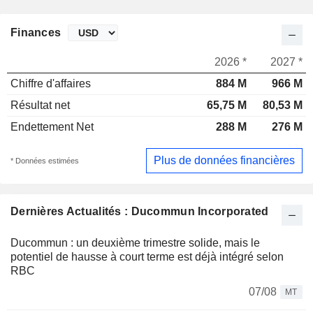
Finances
2026 *
2027 *
Chiffre d'affaires
884 M
966 M
Résultat net
65,75 M
80,53 M
Endettement Net
288 M
276 M
Plus de données financières
* Données estimées
Dernières Actualités : Ducommun Incorporated
Ducommun : un deuxième trimestre solide, mais le
potentiel de hausse à court terme est déjà intégré selon
RBC
07/08
MT