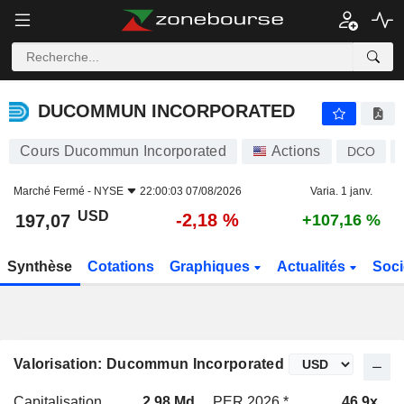
DUCOMMUN INCORPORATED
197,07
$
-2,18 %
DUCOMMUN INCORPORATED
Cours Ducommun Incorporated
Actions
DCO
Marché Fermé -
NYSE
22:00:03 07/08/2026
Varia. 1 janv.
USD
-2,18 %
197,07
+107,16 %
Synthèse
Cotations
Graphiques
Actualités
Soci
Valorisation: Ducommun Incorporated
Capitalisation
2,98 Md
PER 2026 *
46,9x
P