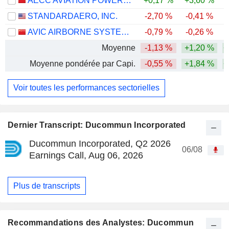
AECC AVIATION POWER CO.,LTD
+0,17 %
+3,60 %
-
STANDARDAERO, INC.
-2,70 %
-0,41 %
AVIC AIRBORNE SYSTEMS CO., LTD.
-0,79 %
-0,26 %
-
Moyenne
-1,13 %
+1,20 %
+
Moyenne pondérée par Capi.
-0,55 %
+1,84 %
+
Voir toutes les performances sectorielles
Dernier Transcript: Ducommun Incorporated
Ducommun Incorporated, Q2 2026
06/08
Earnings Call, Aug 06, 2026
Plus de transcripts
Recommandations des Analystes: Ducommun