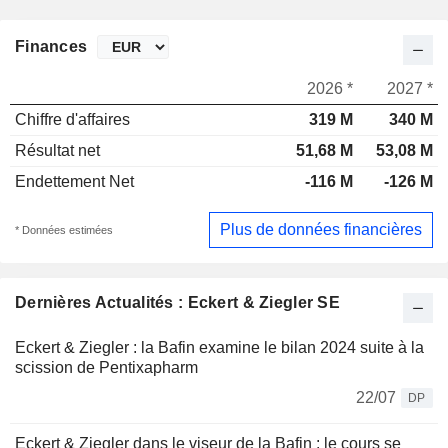
Finances
2026 *
2027 *
Chiffre d'affaires
319 M
340 M
Résultat net
51,68 M
53,08 M
Endettement Net
-116 M
-126 M
Plus de données financières
* Données estimées
Dernières Actualités : Eckert & Ziegler SE
Eckert & Ziegler : la Bafin examine le bilan 2024 suite à la
scission de Pentixapharm
22/07
DP
Eckert & Ziegler dans le viseur de la Bafin : le cours se