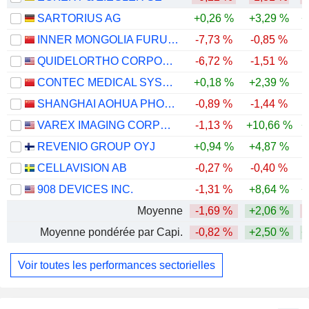
SARTORIUS AG
+0,26 %
+3,29 %
+
INNER MONGOLIA FURUI MEDICAL SCIENCE CO., LTD.
-7,73 %
-0,85 %
QUIDELORTHO CORPORATION
-6,72 %
-1,51 %
-
CONTEC MEDICAL SYSTEMS CO.,LTD
+0,18 %
+2,39 %
-
SHANGHAI AOHUA PHOTOELECTRICITY ENDOSCOPE CO., LTD.
-0,89 %
-1,44 %
-
VAREX IMAGING CORPORATION
-1,13 %
+10,66 %
+
REVENIO GROUP OYJ
+0,94 %
+4,87 %
-
CELLAVISION AB
-0,27 %
-0,40 %
-
908 DEVICES INC.
-1,31 %
+8,64 %
+
Moyenne
-1,69 %
+2,06 %
Moyenne pondérée par Capi.
-0,82 %
+2,50 %
+
Voir toutes les performances sectorielles