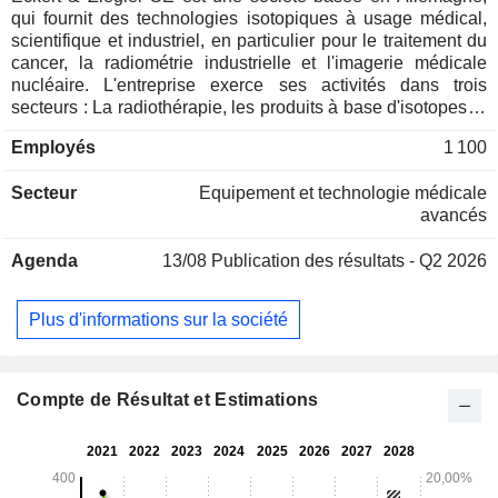
qui fournit des technologies isotopiques à usage médical,
scientifique et industriel, en particulier pour le traitement du
cancer, la radiométrie industrielle et l'imagerie médicale
nucléaire. L'entreprise exerce ses activités dans trois
secteurs : La radiothérapie, les produits à base d'isotopes et
la radiopharmacie. Le segment Radiation Therapy est
Employés
1 100
exploité par Eckert & Ziegler BEBIG et produit et distribue
des produits médicaux pour le traitement du cancer par
Secteur
Equipement et technologie médicale
curiethérapie. Le segment des produits isotopiques fournit
avancés
des sources de rayonnement scellées et non scellées pour
l'imagerie médicale, le jaugeage industriel, les mesures et
Agenda
13/08
Publication des résultats - Q2 2026
analyses, les sources et solutions de référence,
d'étalonnage et de surveillance environnementale, ainsi que
des radio-isotopes en vrac pour les fabricants de produits
Plus d'informations sur la société
pharmaceutiques, thérapeutiques et industriels. Le segment
Radiopharma est spécialisé dans l'imagerie moléculaire et
la médecine nucléaire, et fournit divers produits
radiopharmaceutiques, radiochimiques et équipements
Compte de Résultat et Estimations
connexes.