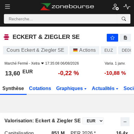
ECKERT & ZIEGLER SE
13,60
€
-0,22 %
ECKERT & ZIEGLER SE
Cours Eckert & Ziegler SE
Actions
EUZ
DE00
Marché Fermé -
Xetra
17:35:08 06/08/2026
Varia. 1 janv.
EUR
-0,22 %
13,60
-10,88 %
Synthèse
Cotations
Graphiques
Actualités
Soci
Valorisation: Eckert & Ziegler SE
Capitalisation
851 M
PER 2026 *
16,4x