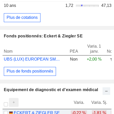
10 ans
1,72
47,13
Plus de cotations
Fonds positionnés: Eckert & Ziegler SE
Varia. 1
Nom
PEA
janv.
Not
UBS (LUX) EUROPEAN SMALL AND MID CAP EQU
Non
+2,00 %
Plus de fonds positionnés
Equipement de diagnostic et d'examen médical
Varia.
Varia. 5j.
ECKERT & ZIEGLER SE
-0,22 %
-1,81 %
-