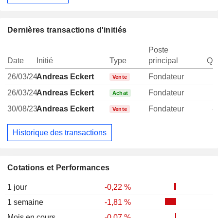
Dernières transactions d'initiés
Poste
Date
Initié
Type
principal
Qua
26/03/24
Andreas Eckert
Fondateur
Vente
26/03/24
Andreas Eckert
Fondateur
Achat
30/08/23
Andreas Eckert
Fondateur
4
Vente
Historique des transactions
Cotations et Performances
1 jour
-0,22 %
1 semaine
-1,81 %
Mois en cours
-0,07 %