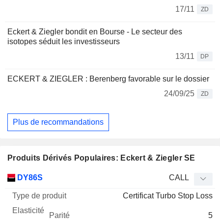
17/11
ZD
Eckert & Ziegler bondit en Bourse - Le secteur des
isotopes séduit les investisseurs
13/11
DP
ECKERT & ZIEGLER : Berenberg favorable sur le dossier
24/09/25
ZD
Plus de recommandations
Produits Dérivés Populaires: Eckert & Ziegler SE
Type
DY86S
CALL
de
Certificat Turbo Stop Loss
Mnemo
Type
produit
Elasticité
Parité
Cours
5