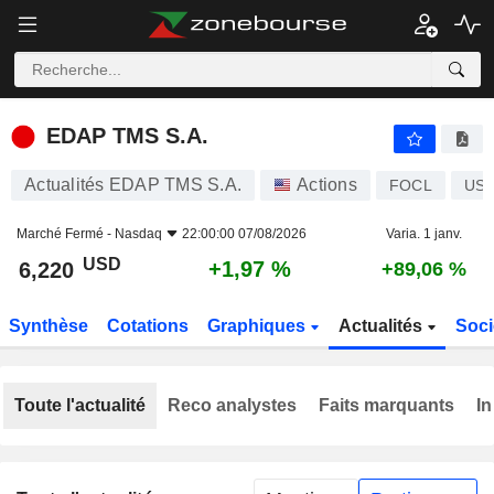
EDAP TMS S.A.
6,220
$
+1,97 %
EDAP TMS S.A.
Actualités EDAP TMS S.A.
Actions
FOCL
US2
Marché Fermé -
Nasdaq
22:00:00 07/08/2026
Varia. 1 janv.
USD
+1,97 %
6,220
+89,06 %
Synthèse
Cotations
Graphiques
Actualités
Soci
Toute l'actualité
Reco analystes
Faits marquants
In