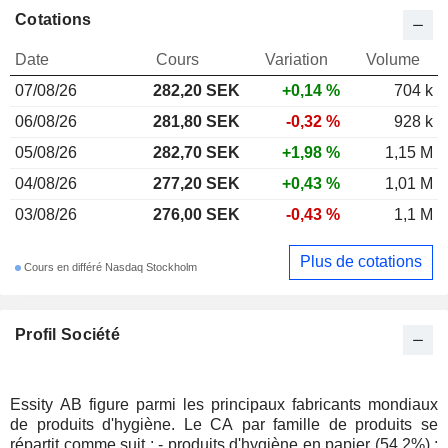
Cotations
Date
Cours
Variation
Volume
07/08/26
282,20 SEK
+0,14 %
704 k
06/08/26
281,80 SEK
-0,32 %
928 k
05/08/26
282,70 SEK
+1,98 %
1,15 M
04/08/26
277,20 SEK
+0,43 %
1,01 M
03/08/26
276,00 SEK
-0,43 %
1,1 M
Plus de cotations
Cours en différé Nasdaq Stockholm
Profil Société
Essity AB figure parmi les principaux fabricants mondiaux
de produits d'hygiène. Le CA par famille de produits se
répartit comme suit : - produits d'hygiène en papier (54,2%) :