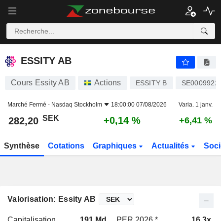
ESSITY AB
282,20
kr
+0,14 %
ESSITY AB
Cours Essity AB
Actions
ESSITY B
SE0009922
Marché Fermé -
Nasdaq Stockholm
18:00:00 07/08/2026
Varia. 1 janv.
SEK
+0,14 %
282,20
+6,41 %
Synthèse
Cotations
Graphiques
Actualités
Soci
Valorisation: Essity AB
Capitalisation
191 Md
PER 2026 *
16,3x