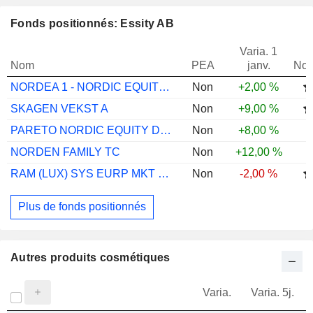
Fonds positionnés: Essity AB
Varia. 1
Nom
PEA
janv.
Not
NORDEA 1 - NORDIC EQUITY BP SEK
Non
+2,00 %
SKAGEN VEKST A
Non
+9,00 %
PARETO NORDIC EQUITY D NOK
Non
+8,00 %
NORDEN FAMILY TC
Non
+12,00 %
RAM (LUX) SYS EURP MKT NETRL EQ PI EUR
Non
-2,00 %
Plus de fonds positionnés
Autres produits cosmétiques
Varia.
Varia. 5j.