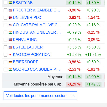
ESSITY AB
+0,14 %
+1,80 %
+
PROCTER & GAMBLE COMPANY
-0,80 %
+0,90 %
UNILEVER PLC
-0,83 %
-1,54 %
COLGATE-PALMOLIVE COMPANY
+0,29 %
+2,16 %
+
HINDUSTAN UNILEVER LIMITED
+0,79 %
-0,25 %
-
KENVUE INC.
+0,26 %
-0,05 %
ESTEE LAUDER
+3,35 %
+5,30 %
KAO CORPORATION
+1,58 %
+11,81 %
BEIERSDORF
-0,88 %
+0,59 %
-
GODREJ CONSUMER PRODUCTS LIMITED
-2,53 %
-1,91 %
-
Moyenne
+0,14 %
+2,00 %
Moyenne pondérée par Capi.
-0,29 %
+1,47 %
Voir toutes les performances sectorielles