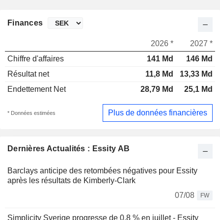
Finances
2026 *
2027 *
Chiffre d'affaires
141 Md
146 Md
Résultat net
11,8 Md
13,33 Md
Endettement Net
28,79 Md
25,1 Md
Plus de données financières
* Données estimées
Dernières Actualités : Essity AB
Barclays anticipe des retombées négatives pour Essity
après les résultats de Kimberly-Clark
07/08
FW
Simplicity Sverige progresse de 0,8 % en juillet - Essity