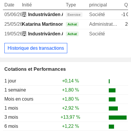
Date
Initié
Type
principal
Qua
05/06/26
Industrivärden AB (Investment Company)
Société
-1 0
Exercice
25/05/26
Katarina Martinson
Administrateur
20
Achat
19/05/26
Industrivärden AB (Investment Company)
Société
Achat
Historique des transactions
Cotations et Performances
1 jour
+0,14 %
1 semaine
+1,80 %
Mois en cours
+1,80 %
1 mois
+2,92 %
3 mois
+13,97 %
6 mois
+1,22 %