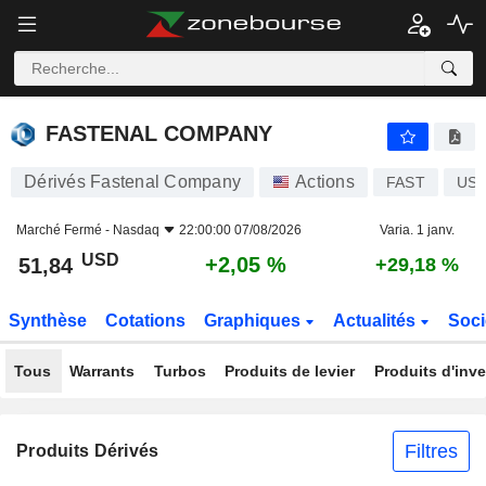
FASTENAL COMPANY
51,84
$
+2,05 %
FASTENAL COMPANY
Dérivés Fastenal Company
Actions
FAST
US3
Marché Fermé -
Nasdaq
22:00:00 07/08/2026
Varia. 1 janv.
USD
+2,05 %
51,84
+29,18 %
Synthèse
Cotations
Graphiques
Actualités
Soci
Tous
Warrants
Turbos
Produits de levier
Produits d'inv
Filtres
Produits Dérivés