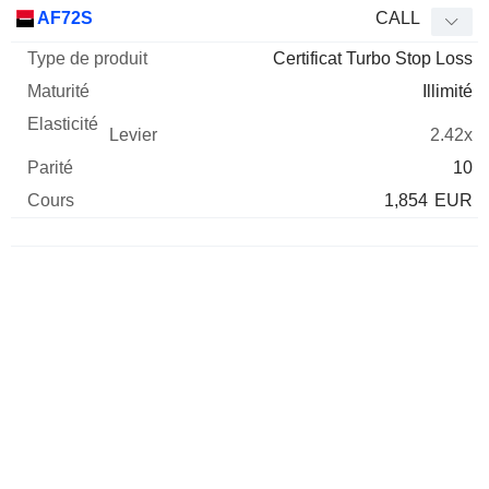
Type
AF72S
CALL
de
Certificat Turbo Stop Loss
Mnemo
Type
produit
Maturité
Elasticité
Levier
Parité
Co
Illimité
2.42x
10
1,854
EUR