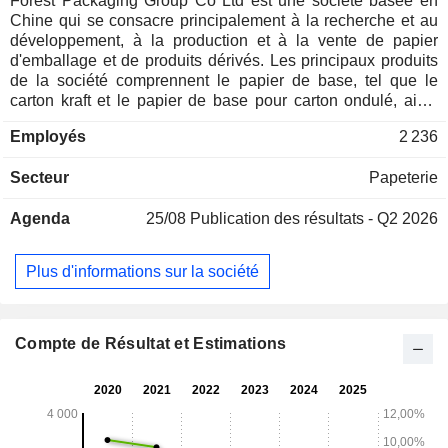
Forest Packaging Group Co Ltd est une société basée en
Chine qui se consacre principalement à la recherche et au
développement, à la production et à la vente de papier
d'emballage et de produits dérivés. Les principaux produits
de la société comprennent le papier de base, tel que le
carton kraft et le papier de base pour carton ondulé, ainsi
que le carton ondulé et les boîtes en carton ondulé,
Employés
2 236
notamment les boîtes à filigrane, les boîtes pour impression
offset et les boîtes pour impression numérique. Les produits
Secteur
Papeterie
de la société sont utilisés dans la fabrication d'emballages
ainsi que dans le domaine de l'emballage industriel et grand
Agenda
25/08
Publication des résultats - Q2 2026
public. La société exerce ses activités sur le marché chinois
et sur les marchés étrangers.
Plus d'informations sur la société
Compte de Résultat et Estimations