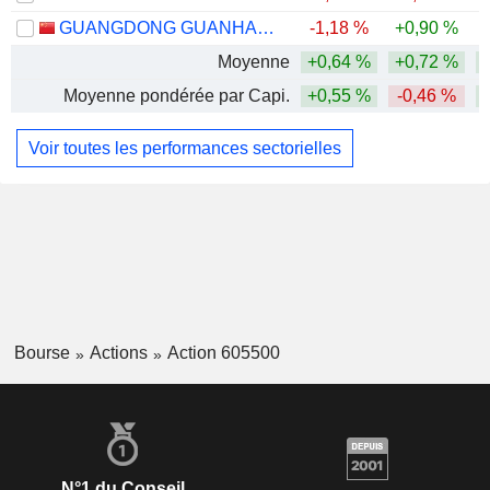
GUANGDONG GUANHAO HIGH-TECH CO., LTD.
-1,18 %
+0,90 %
Moyenne
+0,64 %
+0,72 %
Moyenne pondérée par Capi.
+0,55 %
-0,46 %
Voir toutes les performances sectorielles
Bourse
Actions
Action 605500
N°1 du Conseil