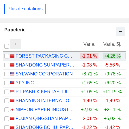
Plus de cotations
Papeterie
Varia.
Varia. 5j.
FOREST PACKAGING GROUP CO.,LTD.
-1,01 %
+4,26 %
-
SHANDONG SUNPAPER CO., LTD.
-1,08 %
-5,56 %
SYLVAMO CORPORATION
+8,71 %
+9,78 %
YFY INC.
+1,65 %
+6,20 %
+
PT PABRIK KERTAS TJIWI KIMIA TBK
+1,05 %
+11,15 %
SHANYING INTERNATIONAL HOLDINGS CO.,LTD
-1,49 %
-1,49 %
-
NIPPON PAPER INDUSTRIES CO., LTD.
+2,93 %
+2,11 %
+
FUJIAN QINGSHAN PAPER INDUSTRY CO., LTD.
-2,01 %
+5,02 %
+
SHANDONG BOHUI PAPER INDUSTRY CO.,LTD.
-1,22 %
-1,42 %