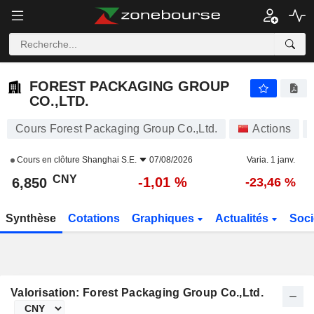
FOREST PACKAGING GROUP CO.,LTD.
6,850
¥
-1,01 %
FOREST PACKAGING GROUP
CO.,LTD.
Cours Forest Packaging Group Co.,Ltd.
Actions
Cours en clôture
Shanghai S.E.
07/08/2026
Varia. 1 janv.
CNY
-1,01 %
6,850
-23,46 %
Synthèse
Cotations
Graphiques
Actualités
Soci
Valorisation: Forest Packaging Group Co.,Ltd.