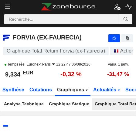
FORVIA (EX-FAURECIA)
9,334
€
-0,32 %
FORVIA (EX-FAURECIA)
Graphique Total Return Forvia (ex-Faurecia)
Action
Temps réel
Euronext Paris
12:22:47 06/08/2026
Varia. 1 janv.
EUR
-0,32 %
9,334
-31,47 %
Synthèse
Cotations
Graphiques
Actualités
Soci
Analyse Technique
Graphique Statique
Graphique Total Re