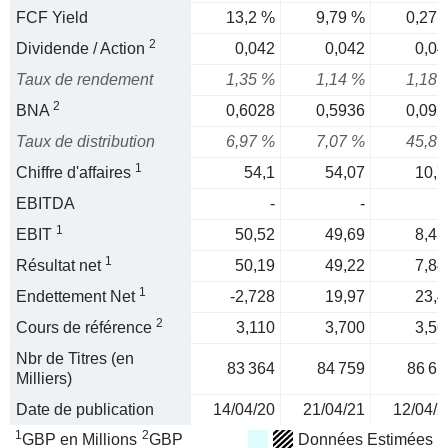
FCF Yield
13,2 %
9,79 %
0,27 
2
Dividende / Action
0,042
0,042
0,04
Taux de rendement
1,35 %
1,14 %
1,18 
2
BNA
0,6028
0,5936
0,091
Taux de distribution
6,97 %
7,07 %
45,8 
1
Chiffre d'affaires
54,1
54,07
10,7
EBITDA
-
-
1
EBIT
50,52
49,69
8,45
1
Résultat net
50,19
49,22
7,84
1
Endettement Net
-2,728
19,97
23,4
2
Cours de référence
3,110
3,700
3,56
Nbr de Titres (en
83 364
84 759
86 61
Milliers)
Date de publication
14/04/20
21/04/21
12/04/2
1
2
GBP en Millions
GBP
Données Estimées