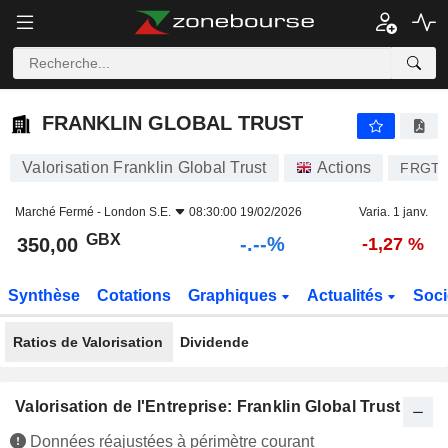
-.-
FRANKLIN GLOBAL TRUST
350,00
p
-
%
FRANKLIN GLOBAL TRUST
Valorisation Franklin Global Trust
Actions
FRGT
Marché Fermé -
London S.E.
08:30:00 19/02/2026
Varia. 1 janv.
GBX
-.--%
350,00
-1,27 %
Synthèse
Cotations
Graphiques
Actualités
Soci
Ratios de Valorisation
Dividende
Valorisation de l'Entreprise: Franklin Global Trust
Données réajustées à périmètre courant