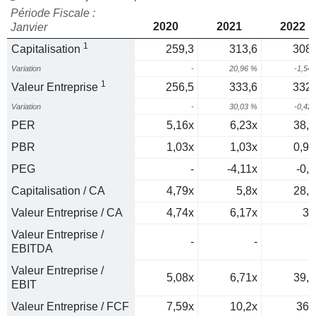
Période Fiscale :
2020
2021
2022
Janvier
1
Capitalisation
259,3
313,6
308,
Variation
-
20,96 %
-1,54
1
Valeur Entreprise
256,5
333,6
332,
Variation
-
30,03 %
-0,42
PER
5,16x
6,23x
38,9
PBR
1,03x
1,03x
0,98
PEG
-
-4,11x
-0,5
Capitalisation / CA
4,79x
5,8x
28,8
Valeur Entreprise / CA
4,74x
6,17x
31
Valeur Entreprise /
-
-
EBITDA
Valeur Entreprise /
5,08x
6,71x
39,3
EBIT
Valeur Entreprise / FCF
7,59x
10,2x
365