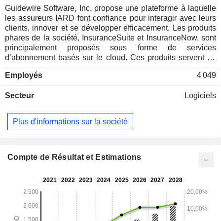
Guidewire Software, Inc. propose une plateforme à laquelle
les assureurs IARD font confiance pour interagir avec leurs
clients, innover et se développer efficacement. Les produits
phares de la société, InsuranceSuite et InsuranceNow, sont
principalement proposés sous forme de services
d’abonnement basés sur le cloud. Ces produits servent de
systèmes transactionnels de référence et prennent
Employés
4 049
entièrement en charge les opérations d’assurance,
notamment la définition des produits, la gestion des contrats,
Secteur
Logiciels
la gestion des sinistres et la facturation. La société fournit
également des solutions d’engagement numérique qui
permettent des ventes fluides et un service omnicanal.
Plus d'informations sur la société
InsuranceSuite est un produit configurable et évolutif,
proposé sous forme de service, et composé principalement
de cinq applications principales (PolicyCenter, ClaimCenter,
BillingCenter, PricingCenter et UnderwritingCenter)
Compte de Résultat et Estimations
auxquelles il est possible de s’abonner séparément ou
ensemble. InsuranceNow est une application basée sur le
cloud qui propose des fonctionnalités de gestion des
polices, de gestion des sinistres et de facturation, ainsi que
des capacités pré-intégrées de production de documents,
d’analyse et d’autres fonctionnalités.