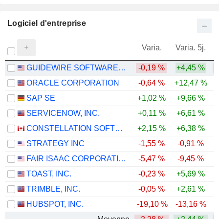
Logiciel d'entreprise
Varia.
Varia. 5j.
GUIDEWIRE SOFTWARE, INC.
-0,19 %
+4,45 %
-
ORACLE CORPORATION
-0,64 %
+12,47 %
-
SAP SE
+1,02 %
+9,66 %
-
SERVICENOW, INC.
+0,11 %
+6,61 %
-
CONSTELLATION SOFTWARE INC.
+2,15 %
+6,38 %
-
STRATEGY INC
-1,55 %
-0,91 %
-
FAIR ISAAC CORPORATION
-5,47 %
-9,45 %
-
TOAST, INC.
-0,23 %
+5,69 %
-
TRIMBLE, INC.
-0,05 %
+2,61 %
-
HUBSPOT, INC.
-19,10 %
-13,16 %
-