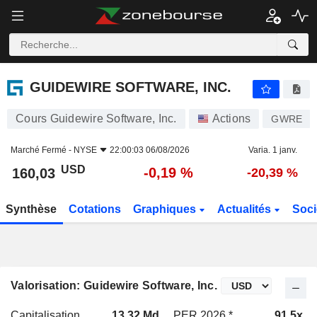
GUIDEWIRE SOFTWARE, INC.
160,03
$
-0,19 %
GUIDEWIRE SOFTWARE, INC.
Cours Guidewire Software, Inc.
Actions
GWRE
Marché Fermé -
NYSE
22:00:03 06/08/2026
Varia. 1 janv.
USD
-0,19 %
160,03
-20,39 %
Synthèse
Cotations
Graphiques
Actualités
Soci
Valorisation: Guidewire Software, Inc.
Capitalisation
13,32 Md
PER 2026 *
91,5x