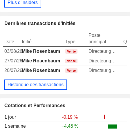
Plus d'insiders
Dernières transactions d'initiés
Poste
Date
Initié
Type
principal
Qua
03/08/26
Mike Rosenbaum
Directeur general
Vente
27/07/26
Mike Rosenbaum
Directeur general
Vente
20/07/26
Mike Rosenbaum
Directeur general
Vente
Historique des transactions
Cotations et Performances
1 jour
-0,19 %
1 semaine
+4,45 %