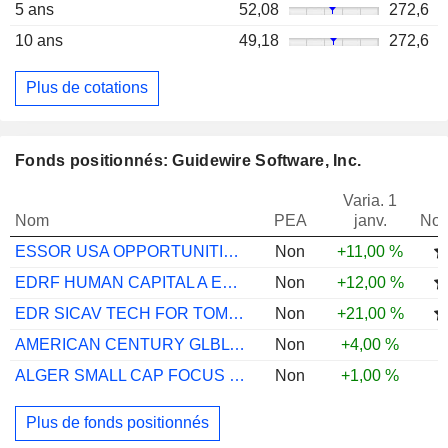
5 ans
52,08
272,6
10 ans
49,18
272,6
Plus de cotations
Fonds positionnés: Guidewire Software, Inc.
Varia. 1
Nom
PEA
janv.
Not
ESSOR USA OPPORTUNITIES P
Non
+11,00 %
EDRF HUMAN CAPITAL A EUR
Non
+12,00 %
EDR SICAV TECH FOR TOMORROW N EUR
Non
+21,00 %
AMERICAN CENTURY GLBL SM CAP EQ F USD
Non
+4,00 %
ALGER SMALL CAP FOCUS I US
Non
+1,00 %
Plus de fonds positionnés