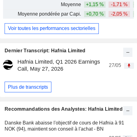
Moyenne
+1,15 %
-1,71 %
+
Moyenne pondérée par Capi.
+0,70 %
-2,05 %
+
Voir toutes les performances sectorielles
Dernier Transcript: Hafnia Limited
Hafnia Limited, Q1 2026 Earnings
27/05
Call, May 27, 2026
Plus de transcripts
Recommandations des Analystes: Hafnia Limited
Danske Bank abaisse l'objectif de cours de Hafnia à 91
NOK (94), maintient son conseil à l'achat - BN