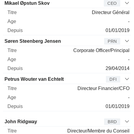
Dirigeant
Titre
Age
Depuis
Mikael Øpstun Skov
CEO
Directeur Général
-
01/01/2019
Søren Steenberg Jensen
PRN
Corporate Officer/Principal
-
29/04/2014
Petrus Wouter van Echtelt
DFI
Directeur Financier/CFO
-
01/01/2019
Administrateur
Titre
Age
Depuis
John Ridgway
BRD
Directeur/Membre du Conseil