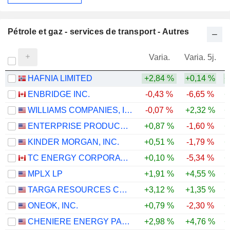
Pétrole et gaz - services de transport - Autres
Varia.
Varia. 5j.
HAFNIA LIMITED
+2,84 %
+0,14 %
+
ENBRIDGE INC.
-0,43 %
-6,65 %
+
WILLIAMS COMPANIES, INC.
-0,07 %
+2,32 %
+
ENTERPRISE PRODUCTS PARTNERS L.P.
+0,87 %
-1,60 %
+
KINDER MORGAN, INC.
+0,51 %
-1,79 %
+
TC ENERGY CORPORATION
+0,10 %
-5,34 %
+
MPLX LP
+1,91 %
+4,55 %
+
TARGA RESOURCES CORP.
+3,12 %
+1,35 %
+
ONEOK, INC.
+0,79 %
-2,30 %
+
CHENIERE ENERGY PARTNERS, L.P.
+2,98 %
+4,76 %
+