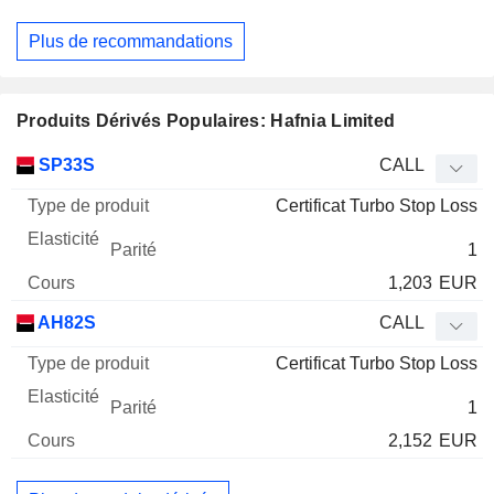
Plus de recommandations
Produits Dérivés Populaires: Hafnia Limited
Type
SP33S
CALL
de
Certificat Turbo Stop Loss
Mnemo
Type
produit
Elasticité
Parité
Cours
1
1,203
EUR
AH82S
CALL
Certificat Turbo Stop Loss
1
2,152
EUR