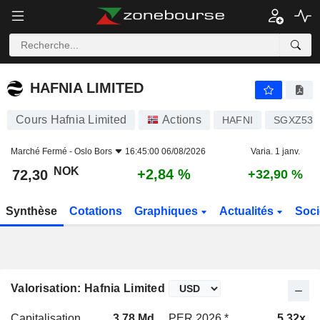
HAFNIA LIMITED
72,30
kr
+2,84 %
HAFNIA LIMITED
Cours Hafnia Limited
Actions
HAFNI
SGXZ530
Marché Fermé -
Oslo Bors
16:45:00 06/08/2026
Varia. 1 janv.
NOK
+2,84 %
72,30
+32,90 %
Synthèse
Cotations
Graphiques
Actualités
Soci
Valorisation: Hafnia Limited
Capitalisation
3,78 Md
PER 2026 *
5,32x