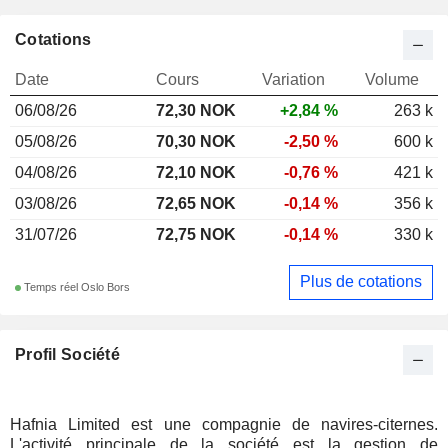
Cotations
Date
Cours
Variation
Volume
06/08/26
72,30 NOK
+2,84 %
263 k
05/08/26
70,30 NOK
-2,50 %
600 k
04/08/26
72,10 NOK
-0,76 %
421 k
03/08/26
72,65 NOK
-0,14 %
356 k
31/07/26
72,75 NOK
-0,14 %
330 k
Plus de cotations
Temps réel Oslo Bors
Profil Société
Hafnia Limited est une compagnie de navires-citernes.
L'activité principale de la société est la gestion de