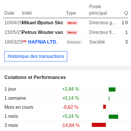
Poste
Date
Initié
Type
principal
Qua
10/04/26
Mikael Øpstun Skov
Directeur general
1 00
Vente
23/05/25
Petrus Wouter van Echtelt
Directeur financier
10
Vente
18/03/25
HAFNIA LTD.
Société
31
Exercice
Historique des transactions
Cotations et Performances
1 jour
+2,84 %
1 semaine
+0,14 %
Mois en cours
-0,62 %
1 mois
+5,24 %
3 mois
-14,84 %