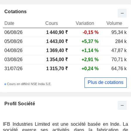
Cotations
Date
Cours
Variation
Volume
06/08/26
1 440,90 ₹
-0,15 %
95,34 k
05/08/26
1 443,00 ₹
+5,37 %
284 k
04/08/26
1 369,40 ₹
+1,14 %
47,87 k
03/08/26
1 354,00 ₹
+2,91 %
70,71 k
31/07/26
1 315,70 ₹
+0,24 %
64,76 k
Plus de cotations
Cours en différé NSE India S.E.
Profil Société
IFB Industries Limited est une société basée en Inde. La
société exerce ses activités dans la fabrication de