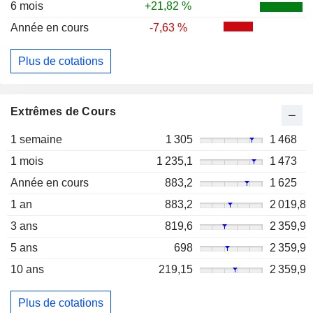
6 mois
+21,82 %
Année en cours
-7,63 %
Plus de cotations
Extrêmes de Cours
1 semaine
1 305
1 468
1 mois
1 235,1
1 473
Année en cours
883,2
1 625
1 an
883,2
2 019,8
3 ans
819,6
2 359,9
5 ans
698
2 359,9
10 ans
219,15
2 359,9
Plus de cotations