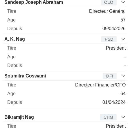
Dirigeant
Titre
Age
Depuis
Sandeep Joseph Abraham
CEO
Directeur Général
57
09/04/2026
A. K. Nag
PSD
President
-
-
Soumitra Goswami
DFI
Directeur Financier/CFO
64
01/04/2024
Administrateur
Titre
Age
Depuis
Bikramjit Nag
CHM
Président