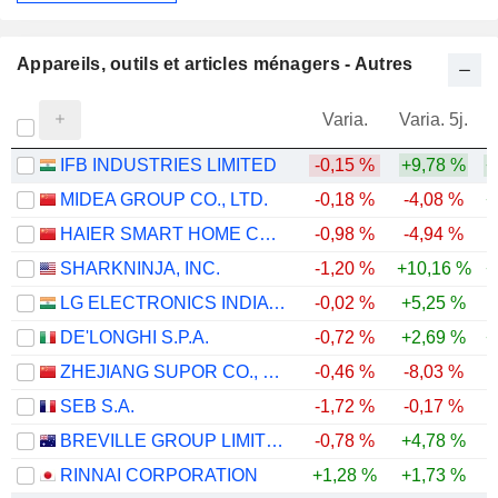
Appareils, outils et articles ménagers - Autres
Varia.
Varia. 5j.
IFB INDUSTRIES LIMITED
-0,15 %
+9,78 %
+
MIDEA GROUP CO., LTD.
-0,18 %
-4,08 %
+
HAIER SMART HOME CO., LTD.
-0,98 %
-4,94 %
-
SHARKNINJA, INC.
-1,20 %
+10,16 %
+
LG ELECTRONICS INDIA LIMITED
-0,02 %
+5,25 %
DE'LONGHI S.P.A.
-0,72 %
+2,69 %
+
ZHEJIANG SUPOR CO., LTD.
-0,46 %
-8,03 %
-
SEB S.A.
-1,72 %
-0,17 %
BREVILLE GROUP LIMITED
-0,78 %
+4,78 %
RINNAI CORPORATION
+1,28 %
+1,73 %