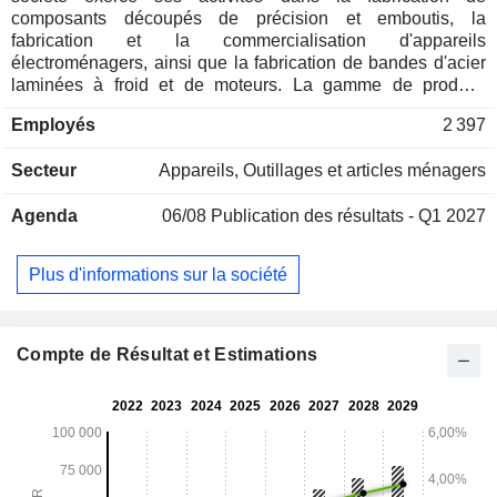
composants découpés de précision et emboutis, la
fabrication et la commercialisation d'appareils
électroménagers, ainsi que la fabrication de bandes d'acier
laminées à froid et de moteurs. La gamme de produits
comprend des composants découpés de précision, des
Employés
2 397
outils et des machines-outils connexes telles que des
redresseurs, des dérouleurs, des chargeurs de bandes, et
Secteur
Appareils, Outillages et articles ménagers
autres. Ses catégories « Linge » et « Cuisine » comprennent
des lave-linge à chargement frontal, des lave-linge à
Agenda
06/08
Publication des résultats - Q1 2027
chargement par le haut, des lave-linge séchants, des sèche-
linge, des réfrigérateurs à porte simple, des réfrigérateurs à
double porte, des fours à micro-ondes à convection, des
Plus d'informations sur la société
fours à micro-ondes avec grill, des fours à micro-ondes
simples, des lave-vaisselle, des hottes, des tables de
cuisson, des appareils encastrables et des cuisines
modulaires. Les divisions d'ingénierie sont situées à Kolkata
Compte de Résultat et Estimations
et à Bangalore.