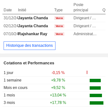
Poste
Date
Initié
Type
principal
Qua
31/12/24
Jayanta Chanda
Dirigeant / cadre principal
Vente
02/12/24
Jayanta Chanda
Dirigeant / cadre principal
Vente
07/10/24
Rajshankar Ray
Administrateur
Vente
Historique des transactions
Cotations et Performances
1 jour
-0,15 %
1 semaine
+9,78 %
Mois en cours
+9,52 %
1 mois
+13,04 %
3 mois
+17,78 %