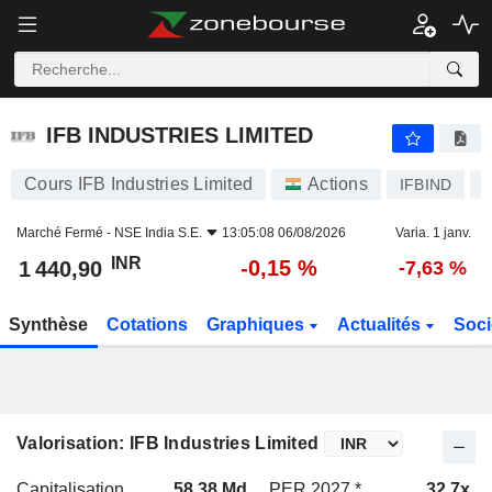
IFB INDUSTRIES LIMITED
1 440,90
₹
-0,15 %
IFB INDUSTRIES LIMITED
Cours IFB Industries Limited
Actions
IFBIND
Marché Fermé -
NSE India S.E.
13:05:08 06/08/2026
Varia. 1 janv.
INR
-0,15 %
1 440,90
-7,63 %
Synthèse
Cotations
Graphiques
Actualités
Soci
Valorisation: IFB Industries Limited
Capitalisation
58,38 Md
PER 2027 *
32,7x