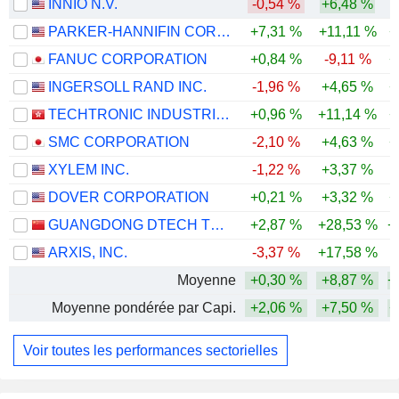
INNIO N.V.
-0,54 %
+6,48 %
PARKER-HANNIFIN CORPORATION
+7,31 %
+11,11 %
+
FANUC CORPORATION
+0,84 %
-9,11 %
+
INGERSOLL RAND INC.
-1,96 %
+4,65 %
+
TECHTRONIC INDUSTRIES COMPANY LIMITED
+0,96 %
+11,14 %
+
SMC CORPORATION
-2,10 %
+4,63 %
+
XYLEM INC.
-1,22 %
+3,37 %
-
DOVER CORPORATION
+0,21 %
+3,32 %
+
GUANGDONG DTECH TECHNOLOGY CO., LTD.
+2,87 %
+28,53 %
+
ARXIS, INC.
-3,37 %
+17,58 %
Moyenne
+0,30 %
+8,87 %
+
Moyenne pondérée par Capi.
+2,06 %
+7,50 %
+
Voir toutes les performances sectorielles