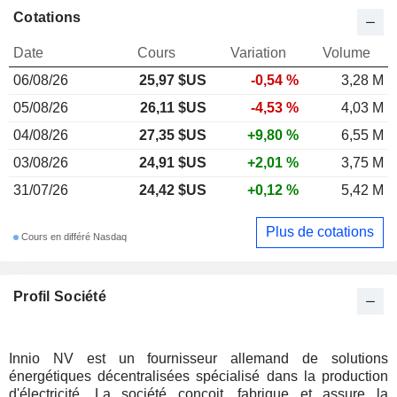
Cotations
Date
Cours
Variation
Volume
06/08/26
25,97 $US
-0,54 %
3,28 M
05/08/26
26,11 $US
-4,53 %
4,03 M
04/08/26
27,35 $US
+9,80 %
6,55 M
03/08/26
24,91 $US
+2,01 %
3,75 M
31/07/26
24,42 $US
+0,12 %
5,42 M
Plus de cotations
Cours en différé Nasdaq
Profil Société
Innio NV est un fournisseur allemand de solutions
énergétiques décentralisées spécialisé dans la production
d'électricité. La société conçoit, fabrique et assure la