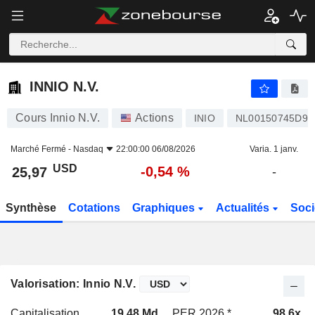
INNIO N.V.
25,97
$
-0,54 %
INNIO N.V.
Cours Innio N.V.
Actions
INIO
NL00150745D9
Marché Fermé -
Nasdaq
22:00:00 06/08/2026
Varia. 1 janv.
USD
-0,54 %
25,97
-
Synthèse
Cotations
Graphiques
Actualités
Soci
Valorisation: Innio N.V.
Capitalisation
19,48 Md
PER 2026 *
98,6x