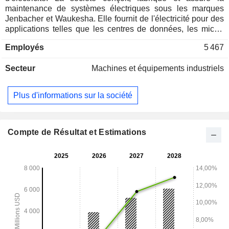
maintenance de systèmes électriques sous les marques
Jenbacher et Waukesha. Elle fournit de l'électricité pour des
applications telles que les centres de données, les micro-
réseaux, la stabilisation du réseau, l'énergie industrielle et la
Employés
5 467
compression de gaz.
Secteur
Machines et équipements industriels
Plus d'informations sur la société
Compte de Résultat et Estimations