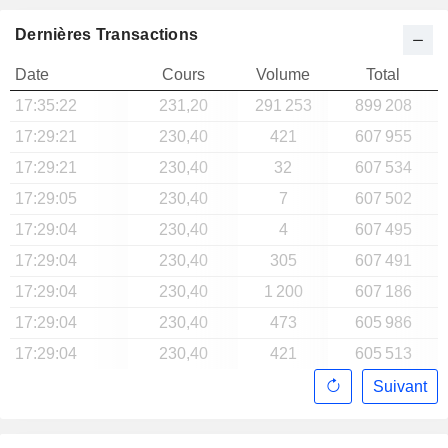
Dernières Transactions
Date
Cours
Volume
Total
17:35:22
231,20
291 253
899 208
17:29:21
230,40
421
607 955
17:29:21
230,40
32
607 534
17:29:05
230,40
7
607 502
17:29:04
230,40
4
607 495
17:29:04
230,40
305
607 491
17:29:04
230,40
1 200
607 186
17:29:04
230,40
473
605 986
17:29:04
230,40
421
605 513
Suivant