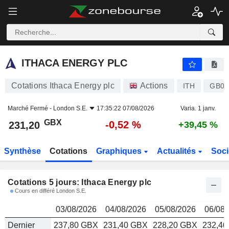
ITHACA ENERGY PLC
231,20
p
ITHACA ENERGY PLC
Cotations Ithaca Energy plc
Actions
ITH
GB00
Marché Fermé -
London S.E.
17:35:22 07/08/2026
Varia. 1 janv.
GBX
-0,52 %
231,20
+39,45 %
Synthèse
Cotations
Graphiques
Actualités
Soci
Cotations 5 jours: Ithaca Energy plc
Cours en différé London S.E.
03/08/2026
04/08/2026
05/08/2026
06/08/
Dernier
237,80 GBX
231,40 GBX
228,20 GBX
232,4