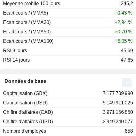
Moyenne mobile 100 jours
245,2
Ecart cours / (MMA5)
+0,43 %
Ecart cours / (MMA20)
+2,94 %
Ecart cours / (MMA50)
+0,70 %
Ecart cours / (MMA100)
+6,05 %
RSI 9 jours
45,69
RSI 14 jours
47,65
Données de base
Capitalisation (GBX)
7 177 739 990
Capitalisation (USD)
5 149 911 025
Chiffre d'affaires (CAD)
3 971 156 850
Chiffre d'affaires (USD)
2 849 240 077
Nombre d'employés
658