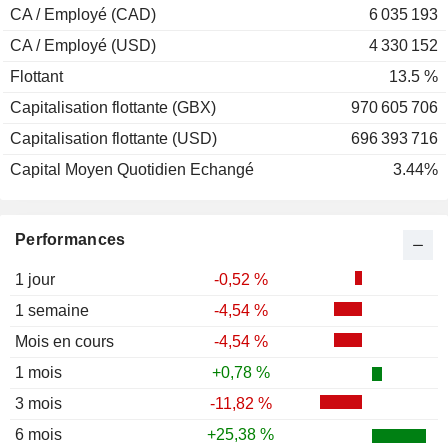
CA / Employé (CAD)
6 035 193
CA / Employé (USD)
4 330 152
Flottant
13.5 %
Capitalisation flottante (GBX)
970 605 706
Capitalisation flottante (USD)
696 393 716
Capital Moyen Quotidien Echangé
3.44%
Performances
1 jour
-0,52 %
1 semaine
-4,54 %
Mois en cours
-4,54 %
1 mois
+0,78 %
3 mois
-11,82 %
6 mois
+25,38 %