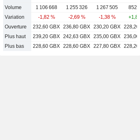
Volume
1 106 668
1 255 326
1 267 505
852 
Variation
-1,82 %
-2,69 %
-1,38 %
+1,8
Ouverture
232,60 GBX
236,80 GBX
230,20 GBX
228,2
Plus haut
239,20 GBX
242,63 GBX
235,00 GBX
236,0
Plus bas
228,60 GBX
228,60 GBX
227,80 GBX
228,2