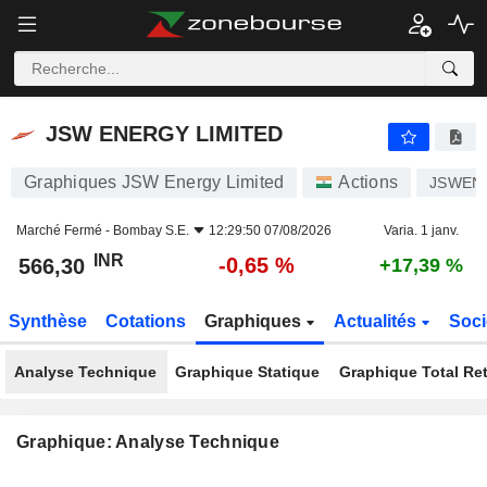
JSW ENERGY LIMITED
566,30
₹
-0,65 %
JSW ENERGY LIMITED
Graphiques JSW Energy Limited
Actions
JSWEN
Marché Fermé -
Bombay S.E.
12:29:50 07/08/2026
Varia. 1 janv.
INR
-0,65 %
566,30
+17,39 %
Synthèse
Cotations
Graphiques
Actualités
Soci
Analyse Technique
Graphique Statique
Graphique Total Re
Graphique: Analyse Technique